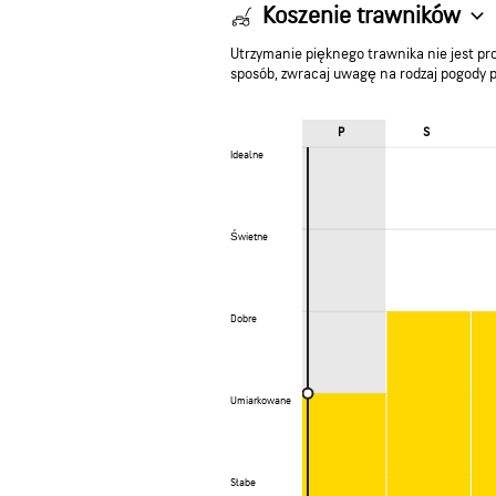
Koszenie trawników
Utrzymanie pięknego trawnika nie jest pr
sposób, zwracaj uwagę na rodzaj pogody 
P
S
Idealne
Idealne
Świetne
Świetne
Dobre
Dobre
Umiarkowane
Umiarkowane
Słabe
Słabe