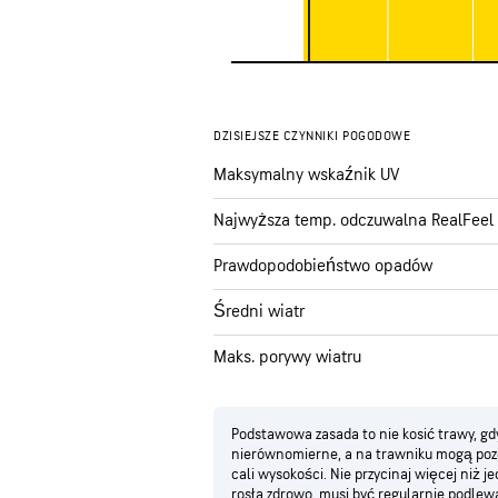
DZISIEJSZE CZYNNIKI POGODOWE
Maksymalny wskaźnik UV
Najwyższa temp. odczuwalna RealFeel
Prawdopodobieństwo opadów
Średni wiatr
Maks. porywy wiatru
Podstawowa zasada to nie kosić trawy, g
nierównomierne, a na trawniku mogą pozo
cali wysokości. Nie przycinaj więcej niż j
rosła zdrowo, musi być regularnie podlew