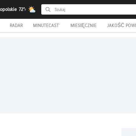
łopolskie
72°
F
RADAR
MINUTECAST®
MIESIĘCZNIE
JAKOŚĆ POWI