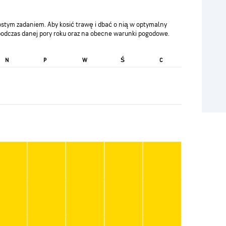
ostym zadaniem. Aby kosić trawę i dbać o nią w optymalny
podczas danej pory roku oraz na obecne warunki pogodowe.
Ś
N
P
W
C