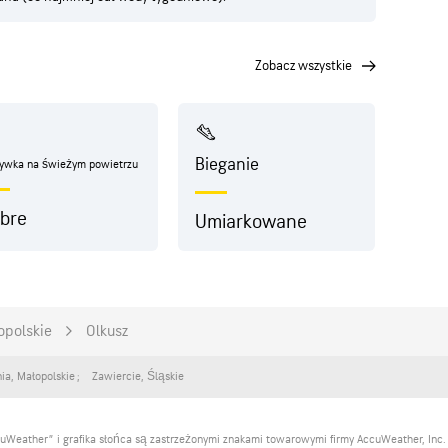
zobacz wszystkie
Bieganie
rywka na świeżym powietrzu
bre
Umiarkowane
opolskie
Olkusz
nia
,
Małopolskie
Zawiercie
,
Śląskie
uWeather” i grafika słońca są zastrzeżonymi znakami towarowymi firmy AccuWeather, Inc.