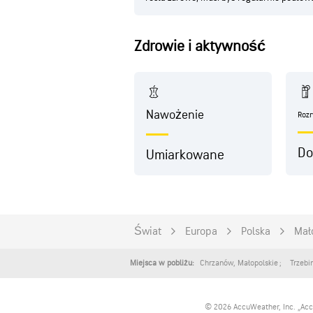
Zdrowie i aktywność
Nawożenie
Roz
Do
Umiarkowane
Świat
Europa
Polska
Mał
Chrzanów
,
Małopolskie
Trzebi
Miejsca w pobliżu:
© 2026 AccuWeather, Inc. „Acc