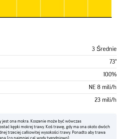
3 Średnie
73°
100%
NE 8 mili/h
23 mili/h
dy jest ona mokra. Koszenie może być wówczas
stać kępki mokrej trawy. Koś trawę, gdy ma ona około dwóch
ednej trzeciej całkowitej wysokości trawy. Ponadto aby trawa
ana (co najmniej cal wody tygodniowo).