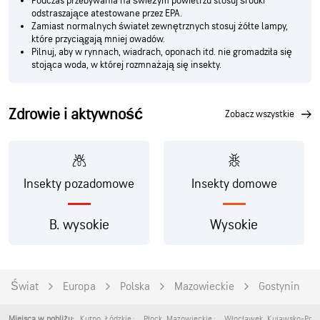
Podczas przebywania na świeżym powietrzu stosuj środki
odstraszające atestowane przez EPA.
Zamiast normalnych świateł zewnętrznych stosuj żółte lampy,
które przyciągają mniej owadów.
Pilnuj, aby w rynnach, wiadrach, oponach itd. nie gromadziła się
stojąca woda, w której rozmnażają się insekty.
Zdrowie i aktywność
zobacz wszystkie
Insekty pozadomowe
Insekty domowe
B. wysokie
Wysokie
Świat
Europa
Polska
Mazowieckie
Gostynin
Kutno
,
Łódzkie
Płock
,
Mazowieckie
Włocławek
,
Kujawsko-Pomo
Miejsca w pobliżu: