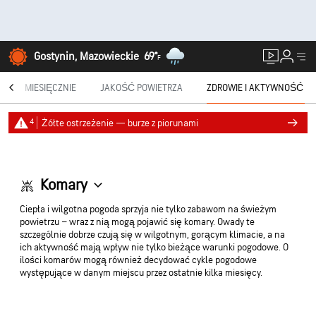
Gostynin, Mazowieckie
69°
F
®
MIESIĘCZNIE
JAKOŚĆ POWIETRZA
ZDROWIE I AKTYWNOŚĆ
4
Żółte ostrzeżenie — burze z piorunami
Komary
Ciepła i wilgotna pogoda sprzyja nie tylko zabawom na świeżym
powietrzu – wraz z nią mogą pojawić się komary. Owady te
szczególnie dobrze czują się w wilgotnym, gorącym klimacie, a na
ich aktywność mają wpływ nie tylko bieżące warunki pogodowe. O
ilości komarów mogą również decydować cykle pogodowe
występujące w danym miejscu przez ostatnie kilka miesięcy.