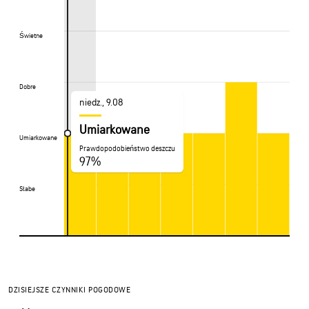
Świetne
Świetne
Dobre
Dobre
niedz., 9.08
Umiarkowane
Umiarkowane
Umiarkowane
Prawdopodobieństwo deszczu
97%
Słabe
Słabe
DZISIEJSZE CZYNNIKI POGODOWE