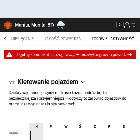
Manila, Manila
81°
F
®
MIESIĘCZNIE
JAKOŚĆ POWIETRZA
ZDROWIE I AKTYWNOŚĆ
Ogólny komunikat ostrzegawczy — niezwykle groźna powódź
Kierowanie pojazdem
Dzięki znajomości pogody na trasie każda podróż będzie
bezpieczniejsza i przyjemniejsza – dotyczy to zarówno dojazdów do
pracy, jak i wycieczek krajoznawczych.
Ś
N
P
W
C
P
S
Idealne
Idealne