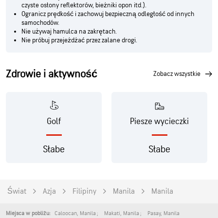
czyste osłony reflektorów, bieżniki opon itd.).
Ogranicz prędkość i zachowuj bezpieczną odległość od innych
samochodów.
Nie używaj hamulca na zakrętach.
Nie próbuj przejeżdżać przez zalane drogi.
Zdrowie i aktywność
zobacz wszystkie
Golf
Piesze wycieczki
Słabe
Słabe
Świat
Azja
Filipiny
Manila
Manila
Caloocan
,
Manila
Makati
,
Manila
Pasay
,
Manila
Miejsca w pobliżu: