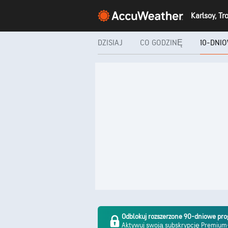
Karlsoy, T
DZISIAJ
CO GODZINĘ
10-DNI
Odblokuj rozszerzone 90-dniowe pr
Aktywuj swoją subskrypcję Premiu