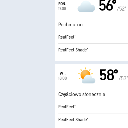
56°
PON.
/52°
17.08
Pochmurno
RealFeel®
RealFeel Shade™
58°
WT.
/53°
18.08
Częściowo słonecznie
RealFeel®
RealFeel Shade™