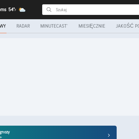
roms
54°
F
OWY
RADAR
MINUTECAST®
MIESIĘCZNIE
JAKOŚĆ P
ognozy
m+