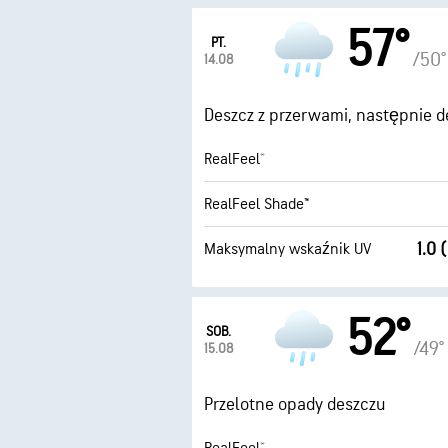
57°
PT.
/50°
14.08
Deszcz z przerwami, następnie d
RealFeel®
RealFeel Shade™
1.0 
Maksymalny wskaźnik UV
52°
SOB.
/49°
15.08
Przelotne opady deszczu