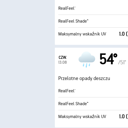
RealFeel®
RealFeel Shade™
1.0 
Maksymalny wskaźnik UV
54°
CZW.
/51°
13.08
Przelotne opady deszczu
RealFeel®
RealFeel Shade™
1.0 
Maksymalny wskaźnik UV