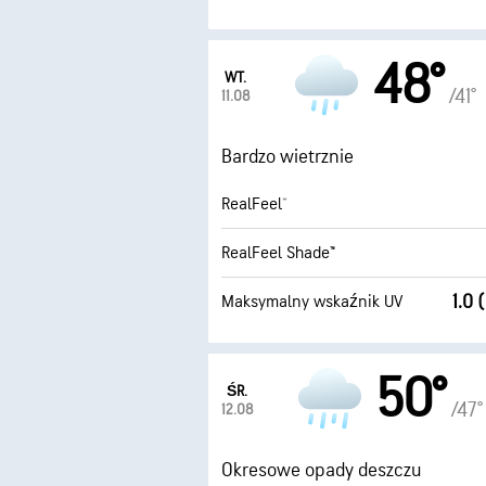
48°
WT.
/41°
11.08
Bardzo wietrznie
RealFeel®
RealFeel Shade™
1.0 
Maksymalny wskaźnik UV
50°
ŚR.
/47°
12.08
Okresowe opady deszczu