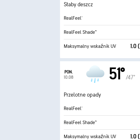
Słaby deszcz
RealFeel®
RealFeel Shade™
1.0 
Maksymalny wskaźnik UV
51°
PON.
/47°
10.08
Przelotne opady
RealFeel®
RealFeel Shade™
1.0 
Maksymalny wskaźnik UV