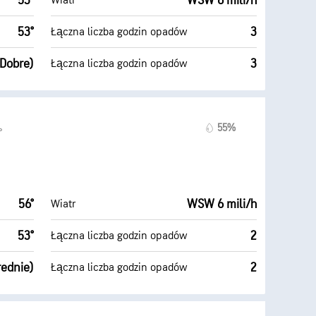
53°
WSW 6 mili/h
Wiatr
53°
3
Łączna liczba godzin opadów
(Dobre)
3
Łączna liczba godzin opadów
55%
°
56°
WSW 6 mili/h
Wiatr
53°
2
Łączna liczba godzin opadów
rednie)
2
Łączna liczba godzin opadów