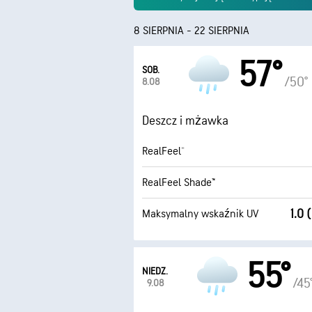
8 SIERPNIA - 22 SIERPNIA
57°
SOB.
/50°
8.08
Deszcz i mżawka
RealFeel®
RealFeel Shade™
1.0 
Maksymalny wskaźnik UV
55°
NIEDZ.
/45
9.08