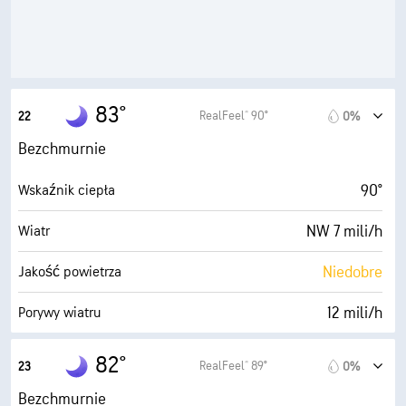
10 mili
Widoczność
30000 stopy
Pułap chmur
83°
RealFeel® 90°
22
0%
Bezchmurnie
90°
Wskaźnik ciepła
NW 7 mili/h
Wiatr
Niedobre
Jakość powietrza
12 mili/h
Porywy wiatru
76%
Wilgotność
82°
RealFeel® 89°
23
0%
74° F
Punkt rosy
Bezchmurnie