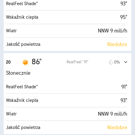
93°
RealFeel Shade™
95°
Wskaźnik ciepła
NNW 9 mili/h
Wiatr
Niedobre
Jakość powietrza
0.8 (Niskie)
Maksymalny wskaźnik UV
86°
RealFeel® 91°
20
0%
15 mili/h
Porywy wiatru
Słonecznie
63%
Wilgotność
91°
RealFeel Shade™
74° F
Punkt rosy
93°
Wskaźnik ciepła
5 (Średnie)
AccuLumen Brightness Index™
NNW 9 mili/h
Wiatr
4%
Zachmurzenie
Niedobre
Jakość powietrza