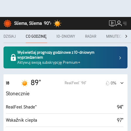
Sliema, Sliema
90°
F
DZISIAJ
CO GODZINĘ
10-DNIOWY
RADAR
MINUTECAST®
Wyświetlaj prognozy godzinowe z 10-dniowym
wyprzedzeniem
Aktywuj swoją subskrypcję Premium+
89°
RealFeel® 96°
18
0%
Słonecznie
94°
RealFeel Shade™
97°
Wskaźnik ciepła