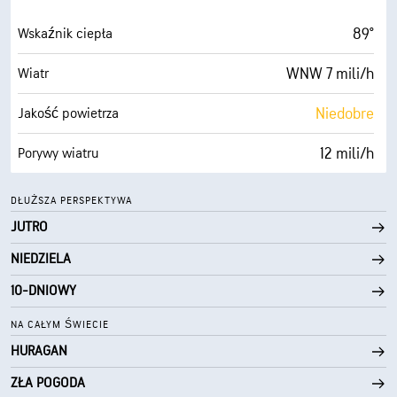
0 (Ciemne)
AccuLumen Brightness Index™
89°
Wskaźnik ciepła
0%
Zachmurzenie
WNW 7 mili/h
Wiatr
10 mili
Widoczność
Niedobre
Jakość powietrza
30000 stopy
Pułap chmur
12 mili/h
Porywy wiatru
78%
Wilgotność
DŁUŻSZA PERSPEKTYWA
JUTRO
75° F
Punkt rosy
NIEDZIELA
0 (Ciemne)
AccuLumen Brightness Index™
10-DNIOWY
0%
Zachmurzenie
NA CAŁYM ŚWIECIE
HURAGAN
10 mili
Widoczność
ZŁA POGODA
30000 stopy
Pułap chmur