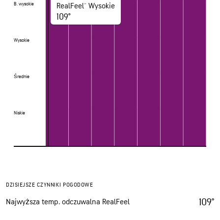
B. wysokie
B. wysokie
RealFeel® Wysokie
109°
Wysokie
Wysokie
Średnie
Średnie
Niskie
Niskie
DZISIEJSZE CZYNNIKI POGODOWE
109°
Najwyższa temp. odczuwalna RealFeel