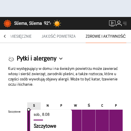
Sliema, Sliema
92°
F
®
MIESIĘCZNIE
JAKOŚĆ POWIETRZA
ZDROWIE I AKTYWNOŚĆ
Pyłki i alergeny
Kurz występujący w domu i na świeżym powietrzu może zawierać
włosy i sierść zwierząt, zarodniki pleśni, a także roztocza, które u
części osób wywołują objawy alergii. Może to być katar, łzawienie
oczu i kichanie.
Ś
S
N
P
W
C
P
Szczytowe
Szczytowe
sob., 8.08
Szczytowe