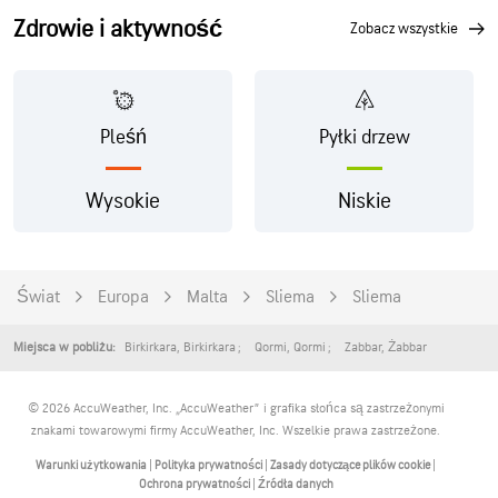
Zdrowie i aktywność
zobacz wszystkie
Pleśń
Pyłki drzew
Wysokie
Niskie
Świat
Europa
Malta
Sliema
Sliema
Birkirkara
,
Birkirkara
Qormi
,
Qormi
Zabbar
,
Żabbar
Miejsca w pobliżu:
© 2026 AccuWeather, Inc. „AccuWeather” i grafika słońca są zastrzeżonymi
znakami towarowymi firmy AccuWeather, Inc. Wszelkie prawa zastrzeżone.
Warunki użytkowania
|
Polityka prywatności
|
Zasady dotyczące plików cookie
|
Ochrona prywatności
|
Źródła danych