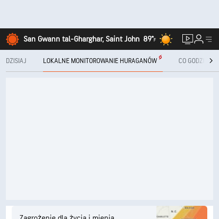
San Gwann tal-Gharghar, Saint John
89°
F
DZISIAJ
LOKALNE MONITOROWANIE HURAGANÓW
CO GODZINĘ
Zagrożenie dla życia i mienia