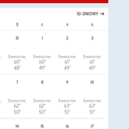
10-DNIOWY
Ś
C
P
S
31
1
2
3
.
Średnia hist.
Średnia hist.
Średnia hist.
Średnia hist.
60°
60°
61°
61°
48°
49°
49°
49°
7
8
9
10
.
Średnia hist.
Średnia hist.
Średnia hist.
Średnia hist.
62°
62°
63°
63°
50°
50°
51°
51°
14
15
16
17