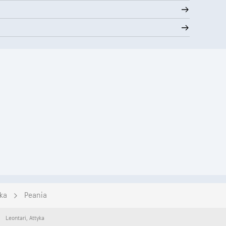
yka
Peania
Leontari
,
Attyka