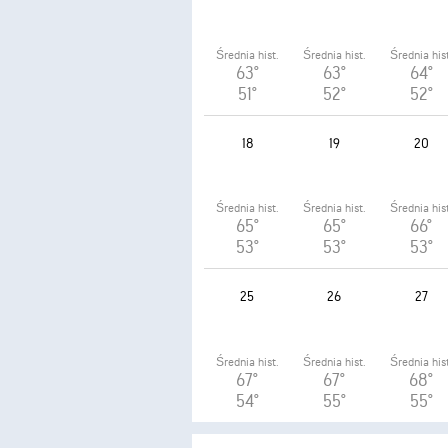
Średnia hist.
Średnia hist.
Średnia hist
63°
63°
64°
51°
52°
52°
18
19
20
Średnia hist.
Średnia hist.
Średnia hist
65°
65°
66°
53°
53°
53°
25
26
27
Średnia hist.
Średnia hist.
Średnia hist
67°
67°
68°
54°
55°
55°