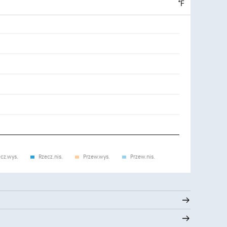
°F
cz.wys.
Rzecz.nis.
Przew.wys.
Przew.nis.