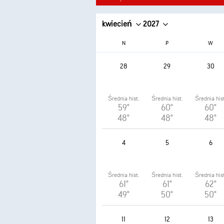
kwiecień
2027
N
P
W
28
29
30
Średnia hist.
Średnia hist.
Średnia hist
59°
60°
60°
48°
48°
48°
4
5
6
Średnia hist.
Średnia hist.
Średnia hist
61°
61°
62°
49°
50°
50°
11
12
13