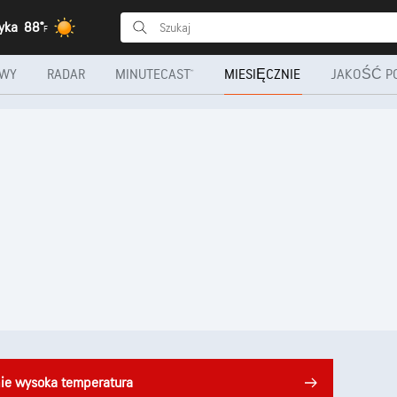
tyka
88°
F
OWY
RADAR
MINUTECAST®
MIESIĘCZNIE
JAKOŚĆ P
nie wysoka temperatura