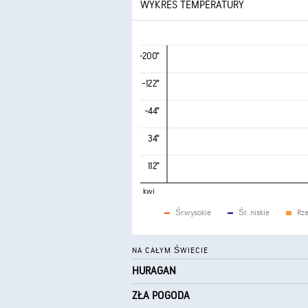
WYKRES TEMPERATURY
-200°
-122°
-44°
34°
112°
kwi
Śr.wysokie
Śr. niskie
Rze
NA CAŁYM ŚWIECIE
HURAGAN
ZŁA POGODA