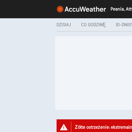
Peania, At
DZISIAJ
CO GODZINĘ
10-DNI
Żółte ostrzeżenie: ekstremal