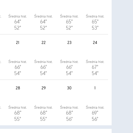
.
Średnia hist.
Średnia hist.
Średnia hist.
Średnia hist.
64°
64°
65°
65°
52°
52°
52°
53°
21
22
23
24
.
Średnia hist.
Średnia hist.
Średnia hist.
Średnia hist.
66°
66°
66°
67°
54°
54°
54°
54°
28
29
30
1
.
Średnia hist.
Średnia hist.
Średnia hist.
Średnia hist.
68°
68°
68°
69°
55°
55°
56°
56°