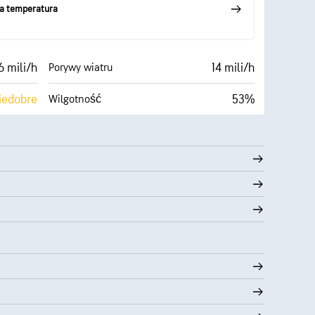
ka temperatura
 mili/h
14 mili/h
Porywy wiatru
iedobre
53%
Wilgotność
Zachmurzenie
57° F
10 mili
Widoczność
Ciemne)
24600 stopy
Pułap chmur
99%