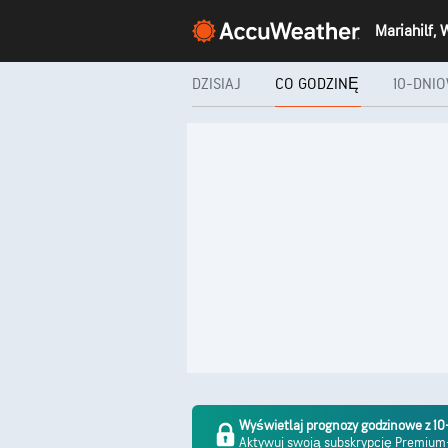
Mariahilf,
DZISIAJ
CO GODZINĘ
10-DNI
Wyświetlaj prognozy godzinowe z 
Aktywuj swoją subskrypcję Premiu