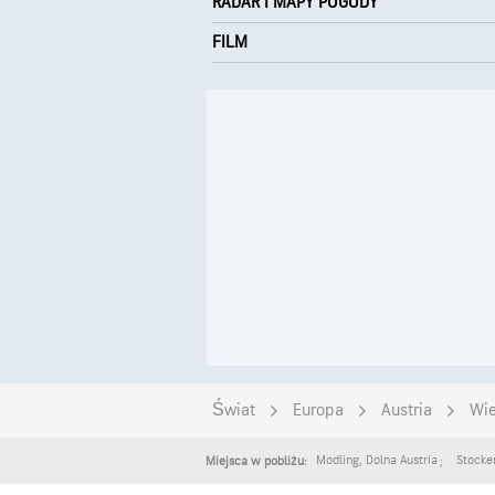
RADAR I MAPY POGODY
FILM
Świat
Europa
Austria
Wi
Modling
,
Dolna Austria
Stocke
Miejsca w pobliżu: