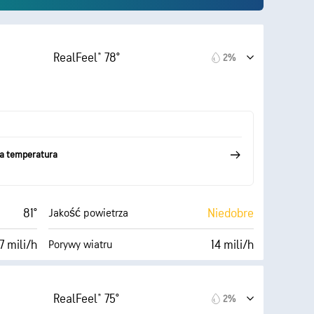
RealFeel® 78°
2%
ka temperatura
81°
Niedobre
Jakość powietrza
7 mili/h
14 mili/h
Porywy wiatru
45%
100%
Zachmurzenie
RealFeel® 75°
2%
58° F
10 mili
Widoczność