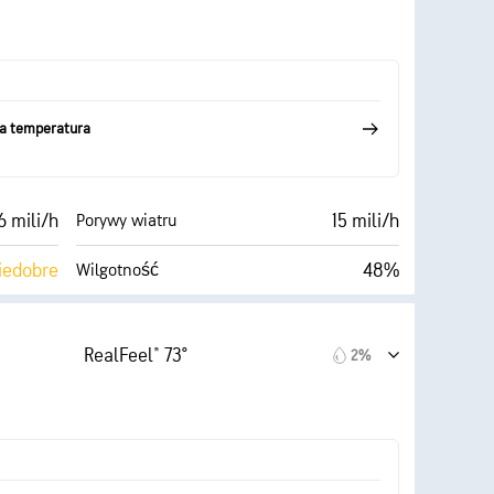
Ciemne)
35000 stopy
Pułap chmur
ka temperatura
6 mili/h
15 mili/h
Porywy wiatru
iedobre
48%
Wilgotność
Zachmurzenie
56° F
10 mili
Widoczność
RealFeel® 73°
2%
Ciemne)
24700 stopy
Pułap chmur
99%