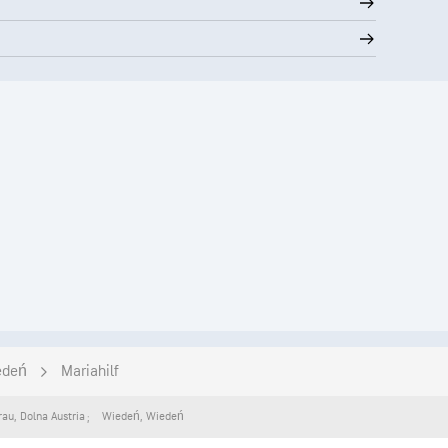
edeń
Mariahilf
rau
,
Dolna Austria
Wiedeń
,
Wiedeń