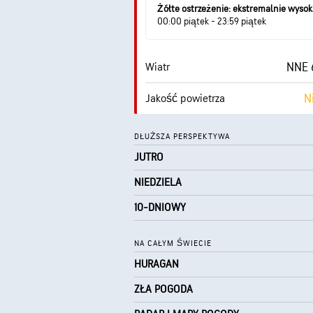
Żółte ostrzeżenie: ekstremalnie wyso
00:00 piątek - 23:59 piątek
NNE 6
Wiatr
N
Jakość powietrza
Punkt rosy
DŁUŻSZA PERSPEKTYWA
JUTRO
0 (
AccuLumen Brightness Index™
NIEDZIELA
10-DNIOWY
NA CAŁYM ŚWIECIE
HURAGAN
ZŁA POGODA