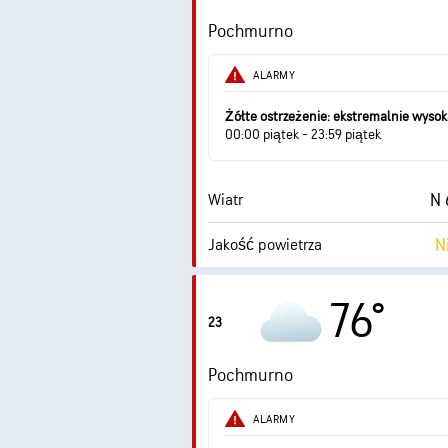
Pochmurno
0 (
AccuLumen Brightness Index™
ALARMY
Żółte ostrzeżenie: ekstremalnie wyso
00:00 piątek - 23:59 piątek
N 
Wiatr
N
Jakość powietrza
Punkt rosy
76°
23
0 (
AccuLumen Brightness Index™
Pochmurno
ALARMY