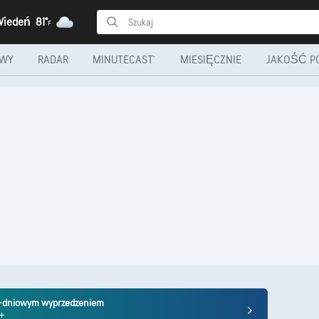
 Wiedeń
81°
F
OWY
RADAR
MINUTECAST®
MIESIĘCZNIE
JAKOŚĆ P
10-dniowym wyprzedzeniem
m+