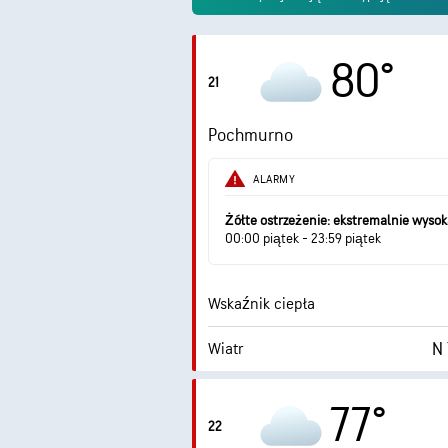
80°
21
Pochmurno
ALARMY
Żółte ostrzeżenie: ekstremalnie wyso
00:00 piątek - 23:59 piątek
Wskaźnik ciepła
N 
Wiatr
Wilgotność
77°
22
Punkt rosy