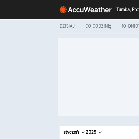
DZISIAJ
CO GODZINĘ
10-DNI
styczeń
2025