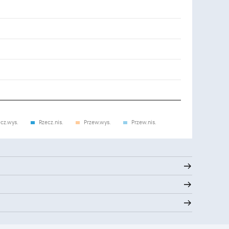
cz.wys.
Rzecz.nis.
Przew.wys.
Przew.nis.