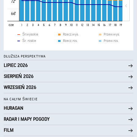
72°
66°
cze
1
2
3
4
5
6
7
8
9
10
11
12
13
14
15
16
17
18
19
20
21
Śr.wysokie
Rzecz.wys.
Przew.wys.
Śr. niskie
Rzecz.nis.
Przew.nis.
DŁUŻSZA PERSPEKTYWA
LIPIEC 2026
SIERPIEŃ 2026
WRZESIEŃ 2026
NA CAŁYM ŚWIECIE
HURAGAN
RADAR I MAPY POGODY
FILM