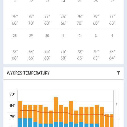
21
22
23
24
25
26
27
75°
79°
77°
75°
75°
79°
77°
68°
70°
68°
66°
70°
68°
68°
28
29
30
1
2
3
4
73°
73°
75°
75°
73°
75°
73°
68°
66°
68°
68°
66°
63°
64°
WYKRES TEMPERATURY
°F
90°
84°
78°