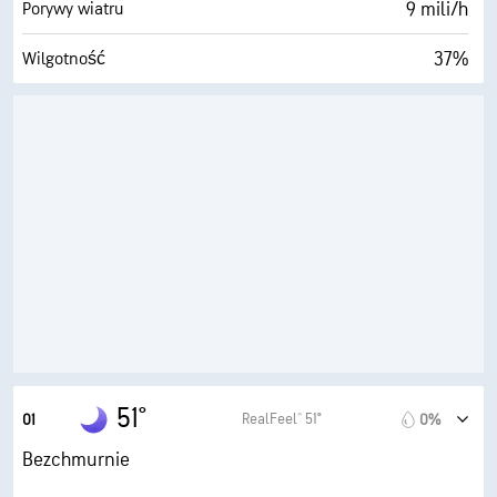
9 mili/h
Porywy wiatru
37%
Wilgotność
27° F
Punkt rosy
0 (Ciemne)
AccuLumen Brightness Index™
0%
Zachmurzenie
10 mili
Widoczność
30000 stopy
Pułap chmur
51°
RealFeel® 51°
01
0%
Bezchmurnie