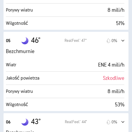
30000 stopy
Pułap chmur
8 mili/h
Porywy wiatru
51%
Wilgotność
30° F
Punkt rosy
46°
RealFeel® 47°
05
0%
0 (Ciemne)
AccuLumen Brightness Index™
Bezchmurnie
0%
Zachmurzenie
ENE 4 mili/h
Wiatr
10 mili
Widoczność
Szkodliwe
Jakość powietrza
30000 stopy
Pułap chmur
8 mili/h
Porywy wiatru
53%
Wilgotność
30° F
Punkt rosy
43°
RealFeel® 44°
06
0%
0 (Ciemne)
AccuLumen Brightness Index™