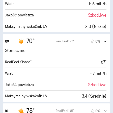
4 (Przyćm.)
AccuLumen Brightness Index™
E 6 mili/h
Wiatr
0%
Zachmurzenie
Szkodliwe
Jakość powietrza
10 mili
Widoczność
2.0 (Niskie)
Maksymalny wskaźnik UV
30000 stopy
Pułap chmur
13 mili/h
Porywy wiatru
70°
RealFeel® 72°
09
0%
33%
Wilgotność
Słonecznie
30° F
Punkt rosy
67°
RealFeel Shade™
10 (B. jasne)
AccuLumen Brightness Index™
E 7 mili/h
Wiatr
0%
Zachmurzenie
Szkodliwe
Jakość powietrza
10 mili
Widoczność
3.4 (Średnie)
Maksymalny wskaźnik UV
30000 stopy
Pułap chmur
18 mili/h
Porywy wiatru
78°
RealFeel® 81°
10
0%