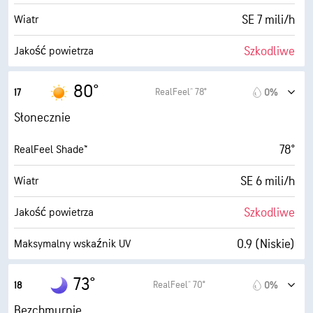
10 (B. jasne)
AccuLumen Brightness Index™
SE 7 mili/h
Wiatr
0%
Zachmurzenie
Szkodliwe
Jakość powietrza
10 mili
Widoczność
2.0 (Niskie)
Maksymalny wskaźnik UV
80°
RealFeel® 78°
17
0%
30000 stopy
Pułap chmur
15 mili/h
Porywy wiatru
Słonecznie
12%
Wilgotność
78°
RealFeel Shade™
25° F
Punkt rosy
SE 6 mili/h
Wiatr
10 (B. jasne)
AccuLumen Brightness Index™
Szkodliwe
Jakość powietrza
0%
Zachmurzenie
0.9 (Niskie)
Maksymalny wskaźnik UV
10 mili
Widoczność
14 mili/h
Porywy wiatru
73°
RealFeel® 70°
18
0%
30000 stopy
Pułap chmur
14%
Wilgotność
Bezchmurnie