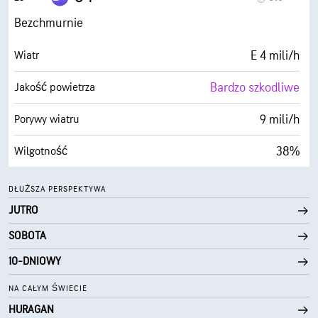
0 (Ciemne)
AccuLumen Brightness Index™
Bezchmurnie
0%
Zachmurzenie
E 4 mili/h
Wiatr
10 mili
Widoczność
Bardzo szkodliwe
Jakość powietrza
30000 stopy
Pułap chmur
9 mili/h
Porywy wiatru
38%
Wilgotność
29° F
Punkt rosy
DŁUŻSZA PERSPEKTYWA
JUTRO
0 (Ciemne)
AccuLumen Brightness Index™
SOBOTA
0%
Zachmurzenie
10-DNIOWY
10 mili
Widoczność
NA CAŁYM ŚWIECIE
HURAGAN
30000 stopy
Pułap chmur