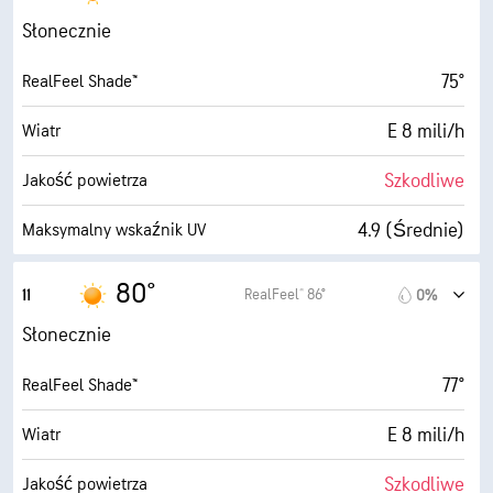
23%
Wilgotność
Słonecznie
30° F
Punkt rosy
75°
RealFeel Shade™
10 (B. jasne)
AccuLumen Brightness Index™
E 8 mili/h
Wiatr
0%
Zachmurzenie
Szkodliwe
Jakość powietrza
10 mili
Widoczność
4.9 (Średnie)
Maksymalny wskaźnik UV
30000 stopy
Pułap chmur
21 mili/h
Porywy wiatru
80°
RealFeel® 86°
11
0%
17%
Wilgotność
Słonecznie
30° F
Punkt rosy
77°
RealFeel Shade™
10 (B. jasne)
AccuLumen Brightness Index™
E 8 mili/h
Wiatr
0%
Zachmurzenie
Szkodliwe
Jakość powietrza