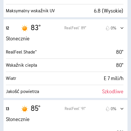
10 mili
Widoczność
6.8 (Wysokie)
Maksymalny wskaźnik UV
30000 stopy
Pułap chmur
20 mili/h
Porywy wiatru
83°
RealFeel® 89°
12
0%
15%
Wilgotność
Słonecznie
29° F
Punkt rosy
80°
RealFeel Shade™
10 (B. jasne)
AccuLumen Brightness Index™
80°
Wskaźnik ciepła
0%
Zachmurzenie
E 7 mili/h
Wiatr
10 mili
Widoczność
Szkodliwe
Jakość powietrza
30000 stopy
Pułap chmur
7.7 (B. wysokie)
Maksymalny wskaźnik UV
85°
RealFeel® 91°
13
0%
18 mili/h
Porywy wiatru
Słonecznie
13%
Wilgotność