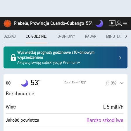
Riabela, Prowincja Cuando-Cubango
55°
F
DZISIAJ
CO GODZINĘ
10-DNIOWY
RADAR
MINUTECAST®
Wyświetlaj prognozy godzinowe z 10-dniowym
wyprzedzeniem
Aktywuj swoją subskrypcję Premium+
53°
RealFeel® 53°
00
0%
Bezchmurnie
E 5 mili/h
Wiatr
Bardzo szkodliwe
Jakość powietrza