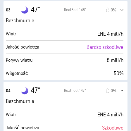
30° F
Punkt rosy
47°
RealFeel® 48°
03
0%
0 (Ciemne)
AccuLumen Brightness Index™
Bezchmurnie
0%
Zachmurzenie
ENE 4 mili/h
Wiatr
10 mili
Widoczność
Bardzo szkodliwe
Jakość powietrza
30000 stopy
Pułap chmur
8 mili/h
Porywy wiatru
50%
Wilgotność
30° F
Punkt rosy
47°
RealFeel® 47°
04
0%
0 (Ciemne)
AccuLumen Brightness Index™
Bezchmurnie
0%
Zachmurzenie
ENE 4 mili/h
Wiatr
10 mili
Widoczność
Szkodliwe
Jakość powietrza