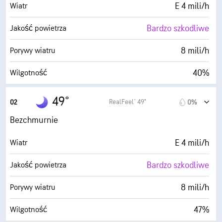
E 4 mili/h
Wiatr
Bardzo szkodliwe
Jakość powietrza
8 mili/h
Porywy wiatru
40%
Wilgotność
28° F
Punkt rosy
49°
RealFeel® 49°
02
0%
0 (Ciemne)
AccuLumen Brightness Index™
Bezchmurnie
0%
Zachmurzenie
E 4 mili/h
Wiatr
10 mili
Widoczność
Bardzo szkodliwe
Jakość powietrza
30000 stopy
Pułap chmur
8 mili/h
Porywy wiatru
47%
Wilgotność