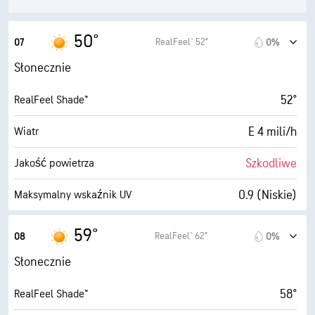
50°
RealFeel® 52°
07
0%
Słonecznie
52°
RealFeel Shade™
E 4 mili/h
Wiatr
Szkodliwe
Jakość powietrza
0.9 (Niskie)
Maksymalny wskaźnik UV
9 mili/h
Porywy wiatru
59°
RealFeel® 62°
08
0%
47%
Wilgotność
Słonecznie
30° F
Punkt rosy
58°
RealFeel Shade™