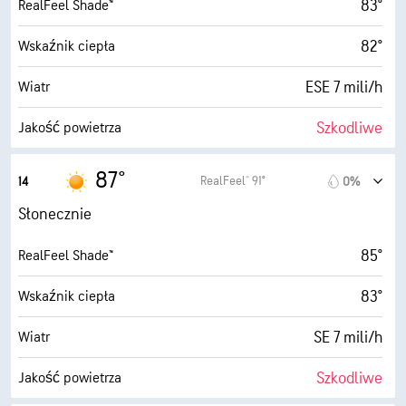
83°
RealFeel Shade™
28° F
Punkt rosy
82°
Wskaźnik ciepła
10 (B. jasne)
AccuLumen Brightness Index™
ESE 7 mili/h
Wiatr
0%
Zachmurzenie
Szkodliwe
Jakość powietrza
10 mili
Widoczność
6.8 (Wysokie)
Maksymalny wskaźnik UV
87°
RealFeel® 91°
14
0%
30000 stopy
Pułap chmur
17 mili/h
Porywy wiatru
Słonecznie
12%
Wilgotność
85°
RealFeel Shade™
27° F
Punkt rosy
83°
Wskaźnik ciepła
10 (B. jasne)
AccuLumen Brightness Index™
SE 7 mili/h
Wiatr
0%
Zachmurzenie
Szkodliwe
Jakość powietrza