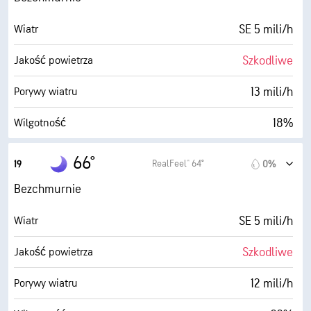
26° F
Punkt rosy
SE 5 mili/h
Wiatr
4 (Przyćm.)
AccuLumen Brightness Index™
Szkodliwe
Jakość powietrza
0%
Zachmurzenie
13 mili/h
Porywy wiatru
10 mili
Widoczność
18%
Wilgotność
30000 stopy
Pułap chmur
26° F
Punkt rosy
66°
RealFeel® 64°
19
0%
0 (Ciemne)
AccuLumen Brightness Index™
Bezchmurnie
0%
Zachmurzenie
SE 5 mili/h
Wiatr
10 mili
Widoczność
Szkodliwe
Jakość powietrza
30000 stopy
Pułap chmur
12 mili/h
Porywy wiatru