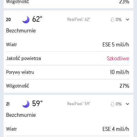
23%
Wilgotność
27° F
Punkt rosy
62°
RealFeel® 62°
20
0%
0 (Ciemne)
AccuLumen Brightness Index™
Bezchmurnie
0%
Zachmurzenie
ESE 5 mili/h
Wiatr
10 mili
Widoczność
Szkodliwe
Jakość powietrza
30000 stopy
Pułap chmur
10 mili/h
Porywy wiatru
27%
Wilgotność
28° F
Punkt rosy
59°
RealFeel® 59°
21
0%
0 (Ciemne)
AccuLumen Brightness Index™
Bezchmurnie
0%
Zachmurzenie
ESE 4 mili/h
Wiatr