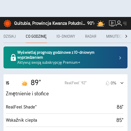
Quitubia, Prowincja Kwanza Południowa
90°
F
DZISIAJ
CO GODZINĘ
10-DNIOWY
RADAR
MINUTECAST®
Wyświetlaj prognozy godzinowe z 10-dniowym
wyprzedzeniem
Aktywuj swoją subskrypcję Premium+
89°
RealFeel® 92°
15
0%
Zmętnienie i słońce
86°
RealFeel Shade™
85°
Wskaźnik ciepła