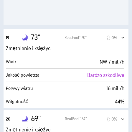
30000 stopy
Pułap chmur
73°
RealFeel® 70°
19
0%
Zmętnienie i księżyc
NW 7 mili/h
Wiatr
Bardzo szkodliwe
Jakość powietrza
16 mili/h
Porywy wiatru
44%
Wilgotność
50° F
Punkt rosy
69°
RealFeel® 67°
20
0%
0 (Ciemne)
AccuLumen Brightness Index™
Zmętnienie i księżyc