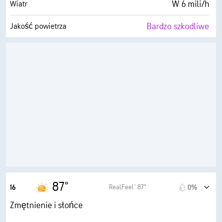
W 6 mili/h
Wiatr
Bardzo szkodliwe
Jakość powietrza
3.8 (Średnie)
Maksymalny wskaźnik UV
12 mili/h
Porywy wiatru
14%
Wilgotność
35° F
Punkt rosy
10 (B. jasne)
AccuLumen Brightness Index™
0%
Zachmurzenie
5 mili
Widoczność
87°
RealFeel® 87°
16
0%
30000 stopy
Pułap chmur
Zmętnienie i słońce