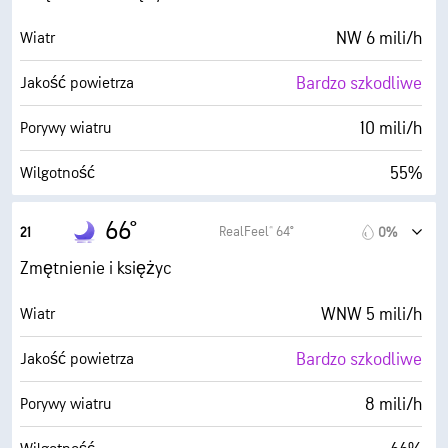
0%
Zachmurzenie
NW 6 mili/h
Wiatr
5 mili
Widoczność
Bardzo szkodliwe
Jakość powietrza
30000 stopy
Pułap chmur
10 mili/h
Porywy wiatru
55%
Wilgotność
52° F
Punkt rosy
66°
RealFeel® 64°
21
0%
0 (Ciemne)
AccuLumen Brightness Index™
Zmętnienie i księżyc
0%
Zachmurzenie
WNW 5 mili/h
Wiatr
5 mili
Widoczność
Bardzo szkodliwe
Jakość powietrza
30000 stopy
Pułap chmur
8 mili/h
Porywy wiatru