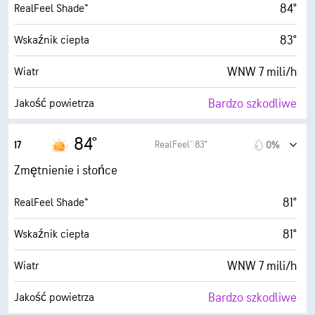
84°
RealFeel Shade™
83°
Wskaźnik ciepła
WNW 7 mili/h
Wiatr
Bardzo szkodliwe
Jakość powietrza
2.3 (Niskie)
Maksymalny wskaźnik UV
84°
RealFeel® 83°
17
0%
13 mili/h
Porywy wiatru
Zmętnienie i słońce
15%
Wilgotność
81°
RealFeel Shade™
34° F
Punkt rosy
81°
Wskaźnik ciepła
10 (B. jasne)
AccuLumen Brightness Index™
WNW 7 mili/h
Wiatr
0%
Zachmurzenie
Bardzo szkodliwe
Jakość powietrza