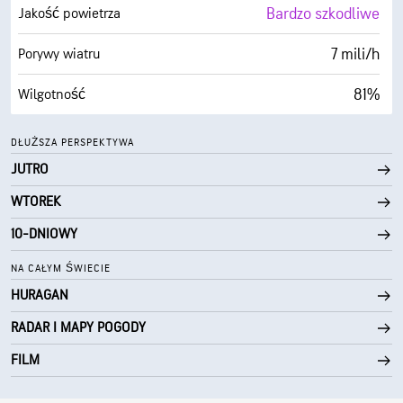
5 mili
Widoczność
Bardzo szkodliwe
Jakość powietrza
30000 stopy
Pułap chmur
7 mili/h
Porywy wiatru
81%
Wilgotność
55° F
Punkt rosy
DŁUŻSZA PERSPEKTYWA
JUTRO
0 (Ciemne)
AccuLumen Brightness Index™
WTOREK
0%
Zachmurzenie
10-DNIOWY
5 mili
Widoczność
NA CAŁYM ŚWIECIE
HURAGAN
30000 stopy
Pułap chmur
RADAR I MAPY POGODY
FILM