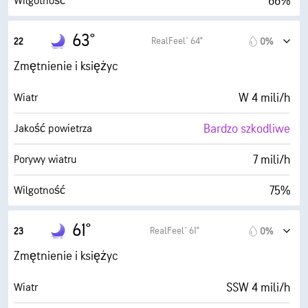
66%
Wilgotność
54° F
Punkt rosy
63°
RealFeel® 64°
22
0%
0 (Ciemne)
AccuLumen Brightness Index™
Zmętnienie i księżyc
0%
Zachmurzenie
W 4 mili/h
Wiatr
5 mili
Widoczność
Bardzo szkodliwe
Jakość powietrza
30000 stopy
Pułap chmur
7 mili/h
Porywy wiatru
75%
Wilgotność
55° F
Punkt rosy
61°
RealFeel® 61°
23
0%
0 (Ciemne)
AccuLumen Brightness Index™
Zmętnienie i księżyc
0%
Zachmurzenie
SSW 4 mili/h
Wiatr