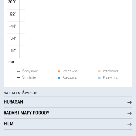
-200°
-122°
-44°
34°
112°
mar
Śr.wysokie
Rzecz.wys.
Przew.wys.
Śr. niskie
Rzecz.nis.
Przew.nis.
NA CAŁYM ŚWIECIE
HURAGAN
RADAR I MAPY POGODY
FILM