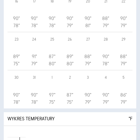
16
17
18
19
20
21
22
90°
90°
90°
90°
90°
88°
90°
78°
78°
78°
79°
81°
79°
79°
23
24
25
26
27
28
29
89°
91°
87°
89°
88°
90°
88°
75°
79°
80°
80°
79°
78°
79°
30
31
1
2
3
4
5
90°
90°
97°
87°
90°
90°
86°
78°
78°
75°
75°
79°
79°
79°
WYKRES TEMPERATURY
°F