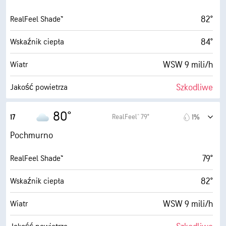
82°
RealFeel Shade™
84°
Wskaźnik ciepła
WSW 9 mili/h
Wiatr
Szkodliwe
Jakość powietrza
0.6 (Niskie)
Maksymalny wskaźnik UV
80°
RealFeel® 79°
17
1%
13 mili/h
Porywy wiatru
Pochmurno
57%
Wilgotność
79°
RealFeel Shade™
66° F
Punkt rosy
82°
Wskaźnik ciepła
1 (Ciemne)
AccuLumen Brightness Index™
WSW 9 mili/h
Wiatr
98%
Zachmurzenie