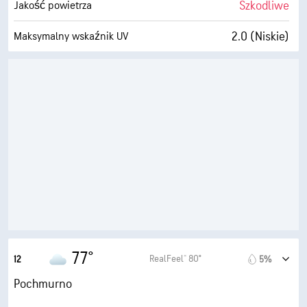
Szkodliwe
Jakość powietrza
2.0 (Niskie)
Maksymalny wskaźnik UV
13 mili/h
Porywy wiatru
72%
Wilgotność
66° F
Punkt rosy
1 (Ciemne)
AccuLumen Brightness Index™
99%
Zachmurzenie
5 mili
Widoczność
1900 stopy
Pułap chmur
77°
RealFeel® 80°
12
5%
Pochmurno