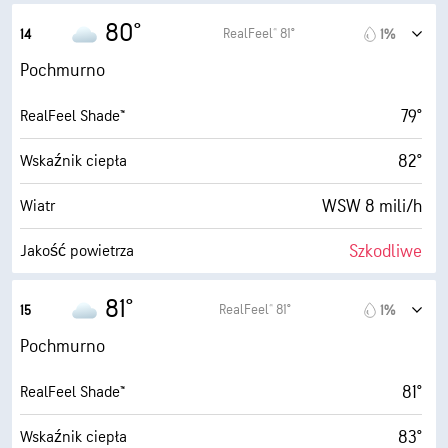
1900 stopy
Pułap chmur
13 mili/h
Porywy wiatru
80°
RealFeel® 81°
14
1%
64%
Wilgotność
Pochmurno
66° F
Punkt rosy
79°
RealFeel Shade™
1 (Ciemne)
AccuLumen Brightness Index™
82°
Wskaźnik ciepła
98%
Zachmurzenie
WSW 8 mili/h
Wiatr
5 mili
Widoczność
Szkodliwe
Jakość powietrza
1900 stopy
Pułap chmur
1.5 (Niskie)
Maksymalny wskaźnik UV
81°
RealFeel® 81°
15
1%
13 mili/h
Porywy wiatru
Pochmurno
61%
Wilgotność
81°
RealFeel Shade™
66° F
Punkt rosy
83°
Wskaźnik ciepła