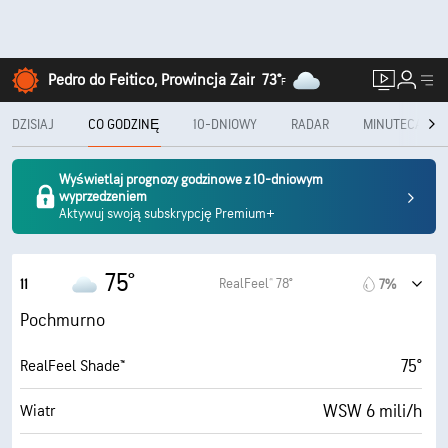
Pedro do Feitico, Prowincja Zair
73°
F
DZISIAJ
CO GODZINĘ
10-DNIOWY
RADAR
MINUTECAST®
Wyświetlaj prognozy godzinowe z 10-dniowym
wyprzedzeniem
Aktywuj swoją subskrypcję Premium+
75°
RealFeel® 78°
11
7%
Pochmurno
75°
RealFeel Shade™
WSW 6 mili/h
Wiatr