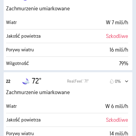
0 (Ciemne)
AccuLumen Brightness Index™
Zachmurzenie umiarkowane
62%
Zachmurzenie
W 7 mili/h
Wiatr
5 mili
Widoczność
Szkodliwe
Jakość powietrza
1900 stopy
Pułap chmur
16 mili/h
Porywy wiatru
79%
Wilgotność
66° F
Punkt rosy
72°
RealFeel® 71°
22
0%
0 (Ciemne)
AccuLumen Brightness Index™
Zachmurzenie umiarkowane
47%
Zachmurzenie
W 6 mili/h
Wiatr
5 mili
Widoczność
Szkodliwe
Jakość powietrza
30000 stopy
Pułap chmur
14 mili/h
Porywy wiatru