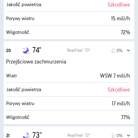
0 (Ciemne)
AccuLumen Brightness Index™
Szkodliwe
Jakość powietrza
84%
Zachmurzenie
15 mili/h
Porywy wiatru
5 mili
Widoczność
72%
Wilgotność
2600 stopy
Pułap chmur
66° F
Punkt rosy
74°
RealFeel® 73°
20
0%
0 (Ciemne)
AccuLumen Brightness Index™
Przejściowe zachmurzenia
77%
Zachmurzenie
WSW 7 mili/h
Wiatr
5 mili
Widoczność
Szkodliwe
Jakość powietrza
1800 stopy
Pułap chmur
17 mili/h
Porywy wiatru
77%
Wilgotność
66° F
Punkt rosy
73°
RealFeel® 72°
21
0%