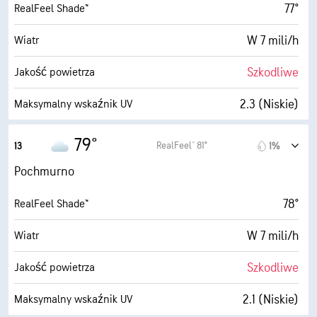
77°
RealFeel Shade™
W 7 mili/h
Wiatr
Szkodliwe
Jakość powietrza
2.3 (Niskie)
Maksymalny wskaźnik UV
13 mili/h
Porywy wiatru
79°
RealFeel® 81°
13
1%
66%
Wilgotność
Pochmurno
65° F
Punkt rosy
78°
RealFeel Shade™
1 (Ciemne)
AccuLumen Brightness Index™
W 7 mili/h
Wiatr
99%
Zachmurzenie
Szkodliwe
Jakość powietrza
5 mili
Widoczność
2.1 (Niskie)
Maksymalny wskaźnik UV