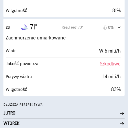
81%
Wilgotność
66° F
Punkt rosy
71°
RealFeel® 70°
23
0%
0 (Ciemne)
AccuLumen Brightness Index™
Zachmurzenie umiarkowane
32%
Zachmurzenie
W 6 mili/h
Wiatr
5 mili
Widoczność
Szkodliwe
Jakość powietrza
30000 stopy
Pułap chmur
14 mili/h
Porywy wiatru
83%
Wilgotność
65° F
Punkt rosy
DŁUŻSZA PERSPEKTYWA
JUTRO
0 (Ciemne)
AccuLumen Brightness Index™
WTOREK
37%
Zachmurzenie