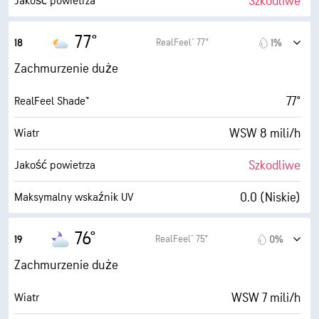
Szkodliwe
Jakość powietrza
5 mili
Widoczność
0.3 (Niskie)
Maksymalny wskaźnik UV
77°
RealFeel® 77°
18
1%
2600 stopy
Pułap chmur
14 mili/h
Porywy wiatru
Zachmurzenie duże
61%
Wilgotność
77°
RealFeel Shade™
66° F
Punkt rosy
WSW 8 mili/h
Wiatr
1 (Ciemne)
AccuLumen Brightness Index™
Szkodliwe
Jakość powietrza
91%
Zachmurzenie
0.0 (Niskie)
Maksymalny wskaźnik UV
5 mili
Widoczność
14 mili/h
Porywy wiatru
76°
RealFeel® 75°
19
0%
2600 stopy
Pułap chmur
67%
Wilgotność
Zachmurzenie duże
66° F
Punkt rosy
WSW 7 mili/h
Wiatr