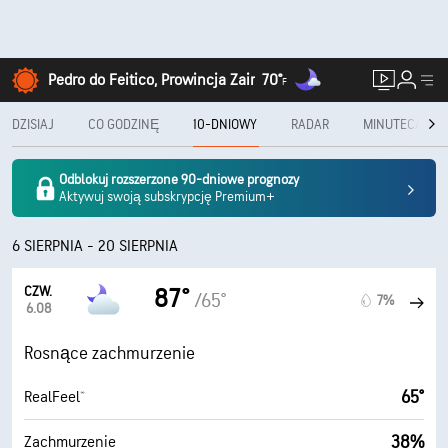
Pedro do Feitico, Prowincja Zair
70°
F
DZISIAJ
CO GODZINĘ
10-DNIOWY
RADAR
MINUTECAST®
Odblokuj rozszerzone 90-dniowe prognozy
Aktywuj swoją subskrypcję Premium+
6 SIERPNIA - 20 SIERPNIA
CZW.
87°
/65°
7%
6.08
Rosnące zachmurzenie
65°
RealFeel®
38%
Zachmurzenie