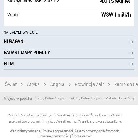
4.0 (Średnie)
Maksymalny wskaźnik UV
WSW 1 mili/h
Wiatr
NA CAŁYM ŚWIECIE
HURAGAN
RADAR I MAPY POGODY
FILM
Świat
Afryka
Angola
Prowincja Zair
Pedro do Fe
Boma
,
Dolne Kongo
Lukula
,
Dolne Kongo
Matadi
,
Dolne Kongo
Miejsca w pobliżu:
© 2026 AccuWeather, Inc. „AccuWeather” i grafika słońca są zastrzeżonymi
znakami towarowymi firmy AccuWeather, Inc. Wszelkie prawa zastrzeżone.
Warunki użytkowania
|
Polityka prywatności
|
Zasady dotyczące plików cookie
|
Ochrona prywatności
|
Źródła danych