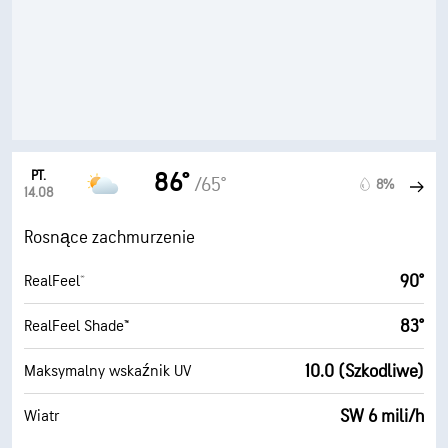
PT.
86°
/65°
8%
14.08
Rosnące zachmurzenie
90°
RealFeel®
83°
RealFeel Shade™
10.0 (Szkodliwe)
Maksymalny wskaźnik UV
SW 6 mili/h
Wiatr