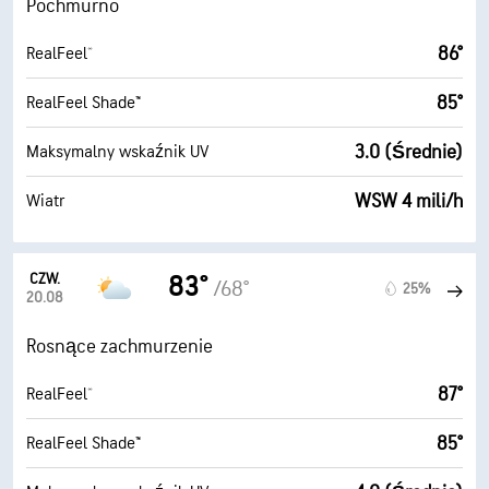
Pochmurno
86°
RealFeel®
85°
RealFeel Shade™
3.0 (Średnie)
Maksymalny wskaźnik UV
WSW 4 mili/h
Wiatr
CZW.
83°
/68°
25%
20.08
Rosnące zachmurzenie
87°
RealFeel®
85°
RealFeel Shade™