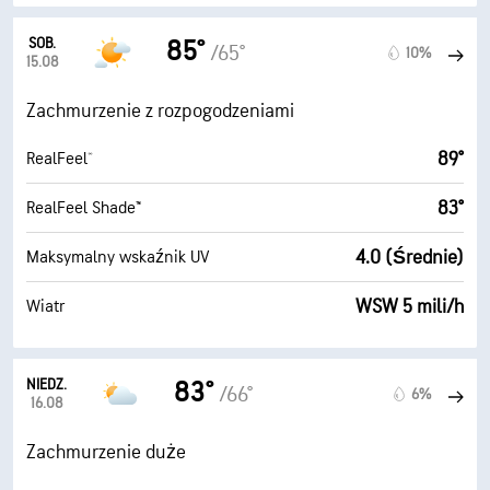
SOB.
85°
/65°
10%
15.08
Zachmurzenie z rozpogodzeniami
89°
RealFeel®
83°
RealFeel Shade™
4.0 (Średnie)
Maksymalny wskaźnik UV
WSW 5 mili/h
Wiatr
NIEDZ.
83°
/66°
6%
16.08
Zachmurzenie duże