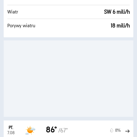
SW 6 mili/h
Wiatr
18 mili/h
Porywy wiatru
PT.
86°
/67°
8%
7.08