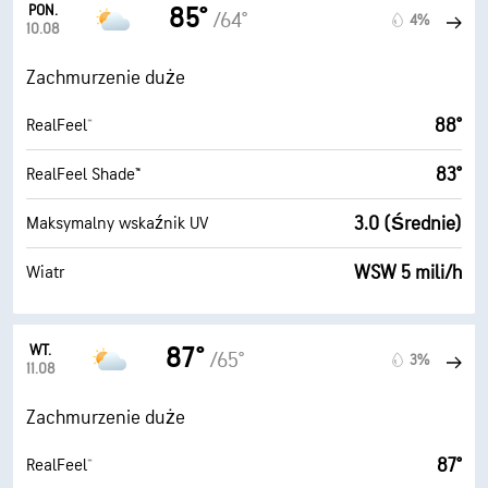
PON.
85°
/64°
4%
10.08
Zachmurzenie duże
88°
RealFeel®
83°
RealFeel Shade™
3.0 (Średnie)
Maksymalny wskaźnik UV
WSW 5 mili/h
Wiatr
WT.
87°
/65°
3%
11.08
Zachmurzenie duże
87°
RealFeel®