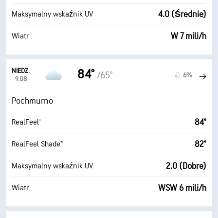
4.0 (Średnie)
Maksymalny wskaźnik UV
W 7 mili/h
Wiatr
NIEDZ.
84°
/65°
6%
9.08
Pochmurno
84°
RealFeel®
82°
RealFeel Shade™
2.0 (Dobre)
Maksymalny wskaźnik UV
WSW 6 mili/h
Wiatr