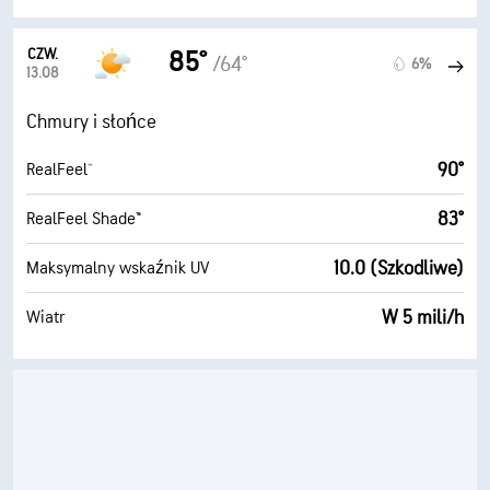
CZW.
85°
/64°
6%
13.08
Chmury i słońce
90°
RealFeel®
83°
RealFeel Shade™
10.0 (Szkodliwe)
Maksymalny wskaźnik UV
W 5 mili/h
Wiatr