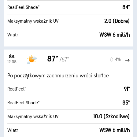
84°
RealFeel Shade™
2.0 (Dobre)
Maksymalny wskaźnik UV
WSW 6 mili/h
Wiatr
ŚR.
87°
/67°
4%
12.08
Po początkowym zachmurzeniu wróci słońce
91°
RealFeel®
85°
RealFeel Shade™
10.0 (Szkodliwe)
Maksymalny wskaźnik UV
WSW 6 mili/h
Wiatr