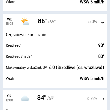
WSW 5 mili/h
Wiatr
WT.
85°
/65°
3%
18.08
Częściowo słonecznie
90°
RealFeel®
83°
RealFeel Shade™
6.0 (Szkodliwe (os. wrażliwe))
Maksymalny wskaźnik UV
WSW 5 mili/h
Wiatr
ŚR.
84°
/69°
25%
19.08