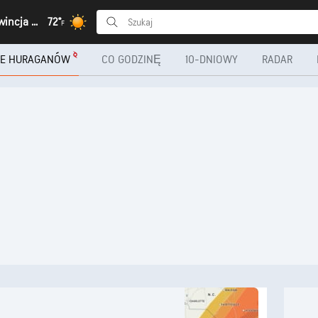
Muluti, Prowincja Cuando-Cubango
72°
F
IE HURAGANÓW
CO GODZINĘ
10-DNIOWY
RADAR