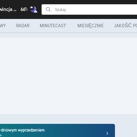
Funda, Prowincja Luanda
66°
F
OWY
RADAR
MINUTECAST®
MIESIĘCZNIE
JAKOŚĆ P
10-dniowym wyprzedzeniem
m+