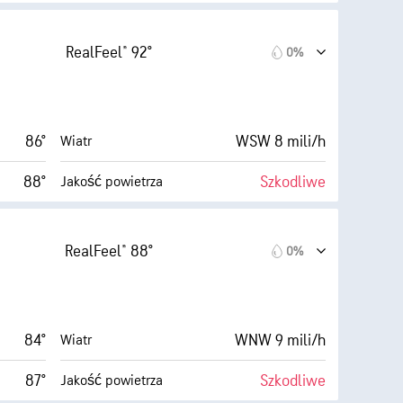
wysokie)
9 (B. jasne)
AccuLumen Brightness Index™
RealFeel® 92°
0%
2 mili/h
17%
Zachmurzenie
47%
3 mili
Widoczność
86°
WSW 8 mili/h
Wiatr
63° F
30000 stopy
Pułap chmur
88°
Szkodliwe
Jakość powietrza
rednie)
9 (B. jasne)
AccuLumen Brightness Index™
RealFeel® 88°
0%
5 mili/h
11%
Zachmurzenie
44%
3 mili
Widoczność
84°
WNW 9 mili/h
Wiatr
63° F
30000 stopy
Pułap chmur
87°
Szkodliwe
Jakość powietrza