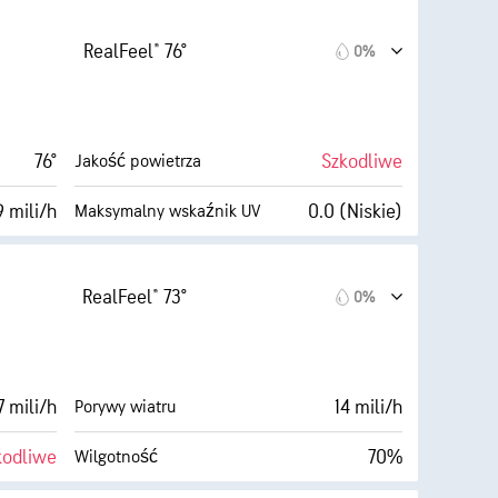
(Niskie)
5 (Średnie)
AccuLumen Brightness Index™
RealFeel® 76°
0%
8 mili/h
0%
Zachmurzenie
56%
3 mili
Widoczność
76°
Szkodliwe
Jakość powietrza
65° F
30000 stopy
Pułap chmur
 mili/h
0.0 (Niskie)
Maksymalny wskaźnik UV
AccuLumen Brightness Index™
6 mili/h
0%
Zachmurzenie
RealFeel® 73°
0%
63%
3 mili
Widoczność
65° F
30000 stopy
Pułap chmur
 mili/h
14 mili/h
Porywy wiatru
Ciemne)
kodliwe
70%
Wilgotność
Zachmurzenie