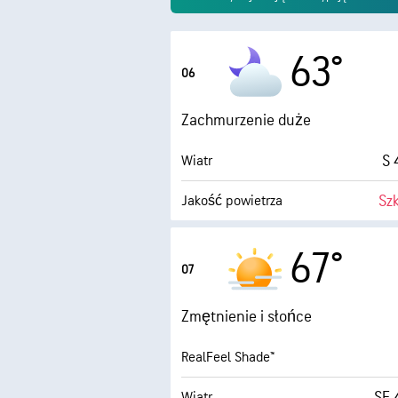
63°
06
Zachmurzenie duże
S 
Wiatr
Sz
Jakość powietrza
Punkt rosy
67°
07
0 (
AccuLumen Brightness Index™
Zmętnienie i słońce
RealFeel Shade™
SE 
Wiatr