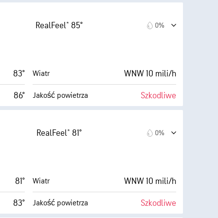
rednie)
9 (B. jasne)
AccuLumen Brightness Index™
RealFeel® 85°
0%
7 mili/h
6%
Zachmurzenie
49%
3 mili
Widoczność
83°
WNW 10 mili/h
Wiatr
64° F
30000 stopy
Pułap chmur
86°
Szkodliwe
Jakość powietrza
(Niskie)
10 (B. jasne)
AccuLumen Brightness Index™
RealFeel® 81°
0%
1 mili/h
0%
Zachmurzenie
51%
3 mili
Widoczność
81°
WNW 10 mili/h
Wiatr
65° F
30000 stopy
Pułap chmur
83°
Szkodliwe
Jakość powietrza