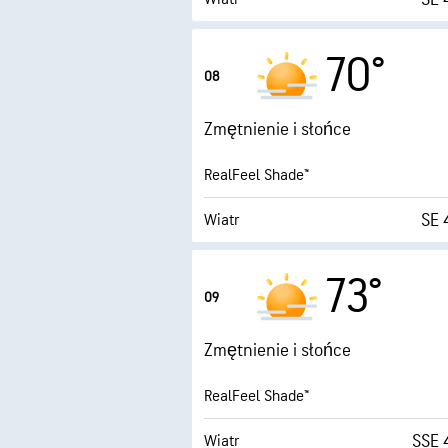
Porywy wiatru
70°
08
Wilgotność
Zmętnienie i słońce
Punkt rosy
RealFeel Shade™
0 (
SE 
Wiatr
Porywy wiatru
73°
09
Wilgotność
Zmętnienie i słońce
Punkt rosy
RealFeel Shade™
1 (
SSE 
Wiatr