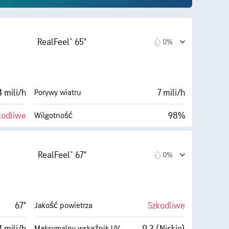
RealFeel® 65°
0%
4 mili/h
7 mili/h
Porywy wiatru
kodliwe
98%
Wilgotność
Zachmurzenie
63° F
5 mili
Widoczność
RealFeel® 67°
0%
Ciemne)
1900 stopy
Pułap chmur
83%
67°
Szkodliwe
Jakość powietrza
4 mili/h
0.2 (Niskie)
Maksymalny wskaźnik UV