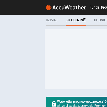
DZISIAJ
CO GODZINĘ
10-DNI
Wyświetlaj prognozy godzinowe z 
Aktywuj swoją subskrypcję Premiu