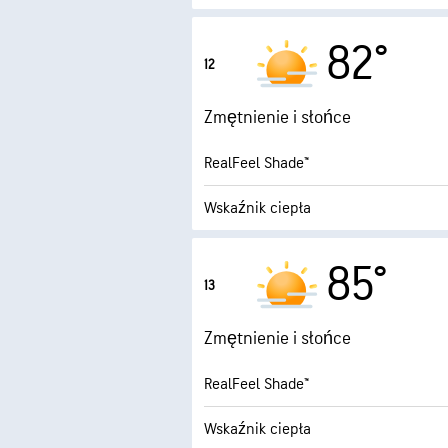
3.2 (Ś
Maksymalny wskaźnik UV
82°
12
Porywy wiatru
Zmętnienie i słońce
Wilgotność
RealFeel Shade™
Punkt rosy
Wskaźnik ciepła
8.8 (B. 
Maksymalny wskaźnik UV
85°
13
Porywy wiatru
Zmętnienie i słońce
Wilgotność
RealFeel Shade™
Punkt rosy
Wskaźnik ciepła