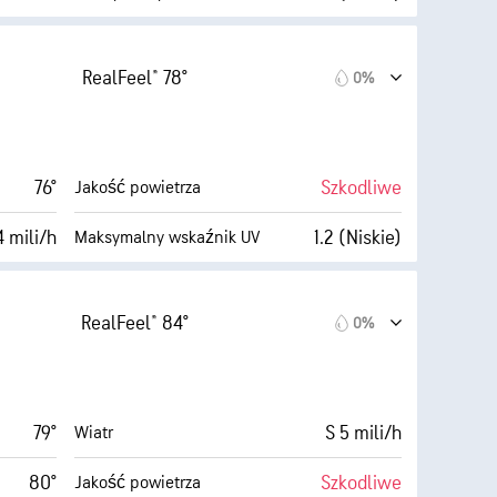
AccuLumen Brightness Index™
5 mili/h
100%
Zachmurzenie
RealFeel® 78°
0%
72%
3 mili
Widoczność
64° F
1900 stopy
Pułap chmur
76°
Szkodliwe
Jakość powietrza
Ciemne)
4 mili/h
1.2 (Niskie)
Maksymalny wskaźnik UV
AccuLumen Brightness Index™
7 mili/h
100%
Zachmurzenie
RealFeel® 84°
0%
65%
3 mili
Widoczność
64° F
1900 stopy
Pułap chmur
79°
S 5 mili/h
Wiatr
Ciemne)
80°
Szkodliwe
Jakość powietrza