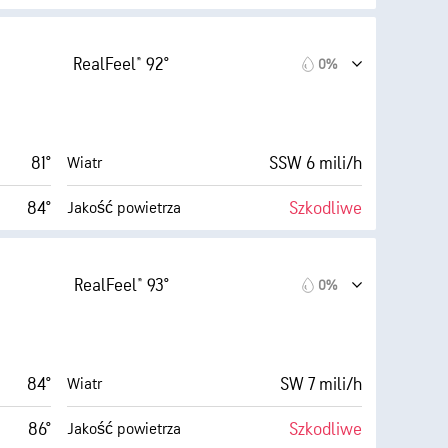
rednie)
5 (Średnie)
AccuLumen Brightness Index™
RealFeel® 92°
0%
8 mili/h
72%
Zachmurzenie
58%
3 mili
Widoczność
81°
SSW 6 mili/h
Wiatr
64° F
1900 stopy
Pułap chmur
84°
Szkodliwe
Jakość powietrza
wysokie)
8 (Jasne)
AccuLumen Brightness Index™
RealFeel® 93°
0%
9 mili/h
44%
Zachmurzenie
52%
3 mili
Widoczność
84°
SW 7 mili/h
Wiatr
63° F
30000 stopy
Pułap chmur
86°
Szkodliwe
Jakość powietrza