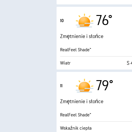
Porywy wiatru
76°
10
Wilgotność
Zmętnienie i słońce
Punkt rosy
RealFeel Shade™
1 (
S 
Wiatr
Porywy wiatru
79°
11
Wilgotność
Zmętnienie i słońce
Punkt rosy
RealFeel Shade™
1 (
Wskaźnik ciepła