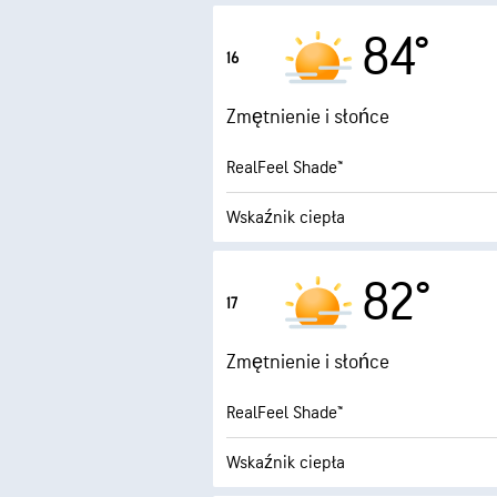
3.6 (Ś
Maksymalny wskaźnik UV
84°
16
1
Porywy wiatru
Zmętnienie i słońce
Wilgotność
RealFeel Shade™
Punkt rosy
Wskaźnik ciepła
2.1 
Maksymalny wskaźnik UV
82°
17
2
Porywy wiatru
Zmętnienie i słońce
Wilgotność
RealFeel Shade™
Punkt rosy
Wskaźnik ciepła