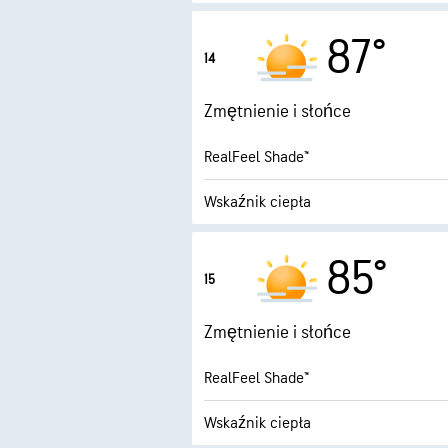
7.8 (B. 
Maksymalny wskaźnik UV
87°
14
1
Porywy wiatru
Zmętnienie i słońce
Wilgotność
RealFeel Shade™
Punkt rosy
Wskaźnik ciepła
5.3 (Ś
Maksymalny wskaźnik UV
85°
15
1
Porywy wiatru
Zmętnienie i słońce
Wilgotność
RealFeel Shade™
Punkt rosy
Wskaźnik ciepła