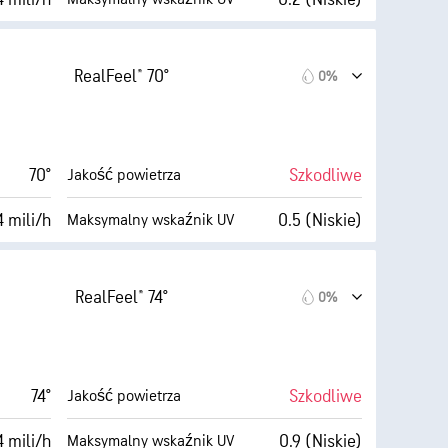
AccuLumen Brightness Index™
7 mili/h
100%
Zachmurzenie
RealFeel® 70°
0%
90%
3 mili
Widoczność
63° F
1900 stopy
Pułap chmur
70°
Szkodliwe
Jakość powietrza
Ciemne)
4 mili/h
0.5 (Niskie)
Maksymalny wskaźnik UV
AccuLumen Brightness Index™
6 mili/h
100%
Zachmurzenie
RealFeel® 74°
0%
80%
3 mili
Widoczność
64° F
1900 stopy
Pułap chmur
74°
Szkodliwe
Jakość powietrza
Ciemne)
4 mili/h
0.9 (Niskie)
Maksymalny wskaźnik UV