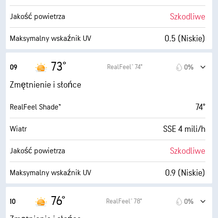
100%
Zachmurzenie
Szkodliwe
Jakość powietrza
3 mili
Widoczność
0.5 (Niskie)
Maksymalny wskaźnik UV
1900 stopy
Pułap chmur
6 mili/h
Porywy wiatru
73°
RealFeel® 74°
09
0%
80%
Wilgotność
Zmętnienie i słońce
64° F
Punkt rosy
74°
RealFeel Shade™
1 (Ciemne)
AccuLumen Brightness Index™
SSE 4 mili/h
Wiatr
100%
Zachmurzenie
Szkodliwe
Jakość powietrza
3 mili
Widoczność
0.9 (Niskie)
Maksymalny wskaźnik UV
1900 stopy
Pułap chmur
5 mili/h
Porywy wiatru
76°
RealFeel® 78°
10
0%
72%
Wilgotność