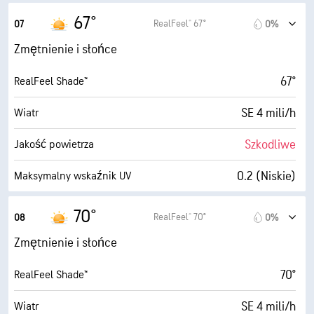
63° F
Punkt rosy
67°
RealFeel® 67°
07
0%
0 (Ciemne)
AccuLumen Brightness Index™
Zmętnienie i słońce
83%
Zachmurzenie
67°
RealFeel Shade™
5 mili
Widoczność
SE 4 mili/h
Wiatr
1900 stopy
Pułap chmur
Szkodliwe
Jakość powietrza
0.2 (Niskie)
Maksymalny wskaźnik UV
7 mili/h
Porywy wiatru
70°
RealFeel® 70°
08
0%
90%
Wilgotność
Zmętnienie i słońce
63° F
Punkt rosy
70°
RealFeel Shade™
0 (Ciemne)
AccuLumen Brightness Index™
SE 4 mili/h
Wiatr