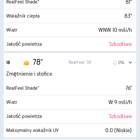
81°
RealFeel Shade™
65° F
Punkt rosy
83°
Wskaźnik ciepła
10 (B. jasne)
AccuLumen Brightness Index™
WNW 10 mili/h
Wiatr
0%
Zachmurzenie
Szkodliwe
Jakość powietrza
3 mili
Widoczność
1.0 (Niskie)
Maksymalny wskaźnik UV
78°
RealFeel® 76°
18
0%
30000 stopy
Pułap chmur
18 mili/h
Porywy wiatru
Zmętnienie i słońce
56%
Wilgotność
76°
RealFeel Shade™
65° F
Punkt rosy
W 9 mili/h
Wiatr
5 (Średnie)
AccuLumen Brightness Index™
Szkodliwe
Jakość powietrza
0%
Zachmurzenie
0.0 (Niskie)
Maksymalny wskaźnik UV