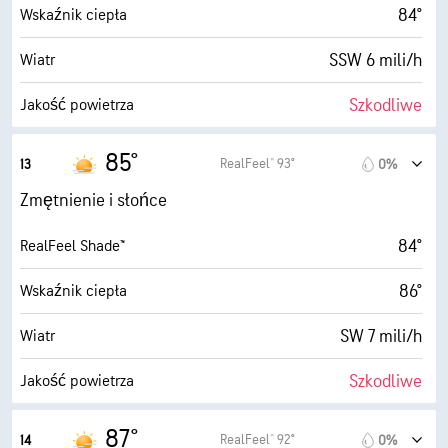
64° F
Punkt rosy
84°
Wskaźnik ciepła
5 (Średnie)
AccuLumen Brightness Index™
SSW 6 mili/h
Wiatr
72%
Zachmurzenie
Szkodliwe
Jakość powietrza
3 mili
Widoczność
8.8 (B. wysokie)
Maksymalny wskaźnik UV
85°
RealFeel® 93°
13
0%
1900 stopy
Pułap chmur
9 mili/h
Porywy wiatru
Zmętnienie i słońce
52%
Wilgotność
84°
RealFeel Shade™
63° F
Punkt rosy
86°
Wskaźnik ciepła
8 (Jasne)
AccuLumen Brightness Index™
SW 7 mili/h
Wiatr
44%
Zachmurzenie
Szkodliwe
Jakość powietrza
3 mili
Widoczność
7.8 (B. wysokie)
Maksymalny wskaźnik UV
87°
RealFeel® 92°
14
0%