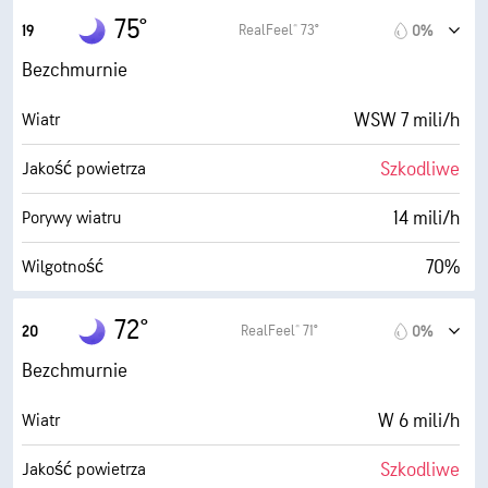
3 mili
Widoczność
16 mili/h
Porywy wiatru
75°
RealFeel® 73°
19
0%
30000 stopy
Pułap chmur
63%
Wilgotność
Bezchmurnie
65° F
Punkt rosy
WSW 7 mili/h
Wiatr
0 (Ciemne)
AccuLumen Brightness Index™
Szkodliwe
Jakość powietrza
0%
Zachmurzenie
14 mili/h
Porywy wiatru
3 mili
Widoczność
70%
Wilgotność
30000 stopy
Pułap chmur
64° F
Punkt rosy
72°
RealFeel® 71°
20
0%
0 (Ciemne)
AccuLumen Brightness Index™
Bezchmurnie
1%
Zachmurzenie
W 6 mili/h
Wiatr
5 mili
Widoczność
Szkodliwe
Jakość powietrza