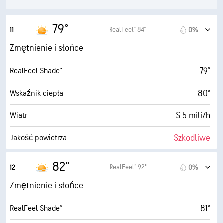
3 mili
Widoczność
1900 stopy
Pułap chmur
79°
RealFeel® 84°
11
0%
Zmętnienie i słońce
79°
RealFeel Shade™
80°
Wskaźnik ciepła
S 5 mili/h
Wiatr
Szkodliwe
Jakość powietrza
3.2 (Średnie)
Maksymalny wskaźnik UV
82°
RealFeel® 92°
12
0%
8 mili/h
Porywy wiatru
Zmętnienie i słońce
58%
Wilgotność
81°
RealFeel Shade™