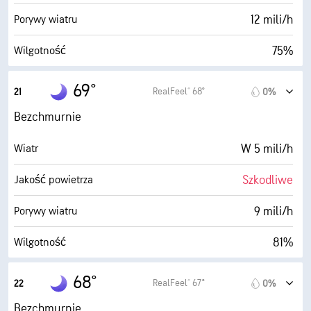
30000 stopy
Pułap chmur
12 mili/h
Porywy wiatru
75%
Wilgotność
64° F
Punkt rosy
69°
RealFeel® 68°
21
0%
0 (Ciemne)
AccuLumen Brightness Index™
Bezchmurnie
2%
Zachmurzenie
W 5 mili/h
Wiatr
5 mili
Widoczność
Szkodliwe
Jakość powietrza
30000 stopy
Pułap chmur
9 mili/h
Porywy wiatru
81%
Wilgotność
63° F
Punkt rosy
68°
RealFeel® 67°
22
0%
0 (Ciemne)
AccuLumen Brightness Index™
Bezchmurnie