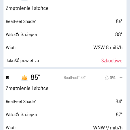
30000 stopy
Pułap chmur
12 mili/h
Porywy wiatru
Zmętnienie i słońce
47%
Wilgotność
86°
RealFeel Shade™
63° F
Punkt rosy
88°
Wskaźnik ciepła
9 (B. jasne)
AccuLumen Brightness Index™
WSW 8 mili/h
Wiatr
17%
Zachmurzenie
Szkodliwe
Jakość powietrza
3 mili
Widoczność
5.3 (Średnie)
Maksymalny wskaźnik UV
85°
RealFeel® 88°
15
0%
30000 stopy
Pułap chmur
15 mili/h
Porywy wiatru
Zmętnienie i słońce
44%
Wilgotność
84°
RealFeel Shade™
63° F
Punkt rosy
87°
Wskaźnik ciepła
9 (B. jasne)
AccuLumen Brightness Index™
WNW 9 mili/h
Wiatr