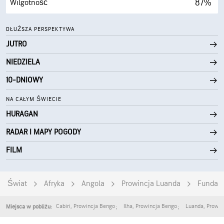
87%
Wilgotność
63° F
Punkt rosy
DŁUŻSZA PERSPEKTYWA
JUTRO
0 (Ciemne)
AccuLumen Brightness Index™
NIEDZIELA
24%
Zachmurzenie
10-DNIOWY
5 mili
Widoczność
NA CAŁYM ŚWIECIE
HURAGAN
30000 stopy
Pułap chmur
RADAR I MAPY POGODY
FILM
Świat
Afryka
Angola
Prowincja Luanda
Funda
Cabiri
,
Prowincja Bengo
Ilha
,
Prowincja Bengo
Luanda
,
Prowin
Miejsca w pobliżu: