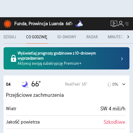
Funda, Prowincja Luanda
66°
F
DZISIAJ
CO GODZINĘ
10-DNIOWY
RADAR
MINUTECAST®
Wyświetlaj prognozy godzinowe z 10-dniowym
wyprzedzeniem
Aktywuj swoją subskrypcję Premium+
66°
RealFeel® 65°
04
0%
Przejściowe zachmurzenia
SW 4 mili/h
Wiatr
Szkodliwe
Jakość powietrza