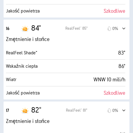
11%
Zachmurzenie
Szkodliwe
Jakość powietrza
3 mili
Widoczność
3.6 (Średnie)
Maksymalny wskaźnik UV
84°
RealFeel® 85°
16
0%
30000 stopy
Pułap chmur
17 mili/h
Porywy wiatru
Zmętnienie i słońce
49%
Wilgotność
83°
RealFeel Shade™
64° F
Punkt rosy
86°
Wskaźnik ciepła
9 (B. jasne)
AccuLumen Brightness Index™
WNW 10 mili/h
Wiatr
6%
Zachmurzenie
Szkodliwe
Jakość powietrza
3 mili
Widoczność
2.1 (Niskie)
Maksymalny wskaźnik UV
82°
RealFeel® 81°
17
0%
30000 stopy
Pułap chmur
21 mili/h
Porywy wiatru
Zmętnienie i słońce
51%
Wilgotność