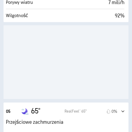
7 mili/h
Porywy wiatru
92%
Wilgotność
63° F
Punkt rosy
0 (Ciemne)
AccuLumen Brightness Index™
50%
Zachmurzenie
5 mili
Widoczność
30000 stopy
Pułap chmur
65°
RealFeel® 65°
05
0%
Przejściowe zachmurzenia