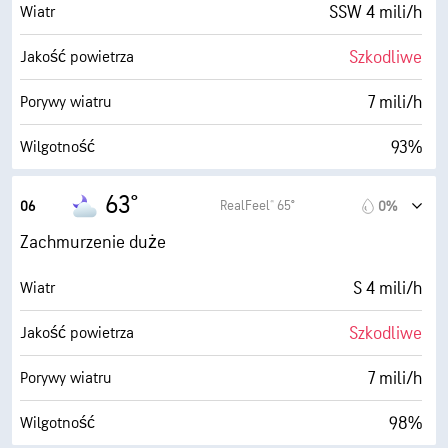
SSW 4 mili/h
Wiatr
Szkodliwe
Jakość powietrza
7 mili/h
Porywy wiatru
93%
Wilgotność
63° F
Punkt rosy
63°
RealFeel® 65°
06
0%
0 (Ciemne)
AccuLumen Brightness Index™
Zachmurzenie duże
67%
Zachmurzenie
S 4 mili/h
Wiatr
5 mili
Widoczność
Szkodliwe
Jakość powietrza
1800 stopy
Pułap chmur
7 mili/h
Porywy wiatru
98%
Wilgotność