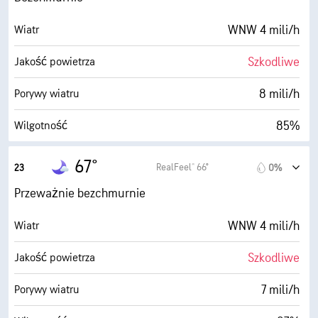
4%
Zachmurzenie
WNW 4 mili/h
Wiatr
5 mili
Widoczność
Szkodliwe
Jakość powietrza
30000 stopy
Pułap chmur
8 mili/h
Porywy wiatru
85%
Wilgotność
63° F
Punkt rosy
67°
RealFeel® 66°
23
0%
0 (Ciemne)
AccuLumen Brightness Index™
Przeważnie bezchmurnie
6%
Zachmurzenie
WNW 4 mili/h
Wiatr
5 mili
Widoczność
Szkodliwe
Jakość powietrza
30000 stopy
Pułap chmur
7 mili/h
Porywy wiatru