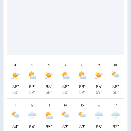
4
5
6
7
8
9
10
88°
89°
88°
88°
88°
85°
88°
60°
59°
58°
60°
59°
59°
60°
11
12
13
14
15
16
17
84°
84°
85°
83°
83°
85°
83°