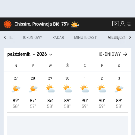
Chissiro, Prowincja Bié
75°
F
ODZINĘ
10-DNIOWY
RADAR
MINUTECAST®
MIESIĘCZNIE
październik
2026
10-DNIOWY
N
P
W
Ś
C
P
S
27
28
29
30
1
2
3
89°
87°
86°
89°
90°
90°
89°
58°
57°
58°
58°
59°
59°
58°