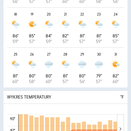
56°
57°
57°
60°
60°
58°
56°
18
19
20
21
22
23
24
86°
85°
84°
82°
81°
81°
85°
59°
57°
59°
57°
57°
59°
57°
25
26
27
28
29
30
31
81°
80°
80°
81°
80°
79°
82°
60°
58°
60°
57°
56°
57°
60°
WYKRES TEMPERATURY
°F
90°
82°