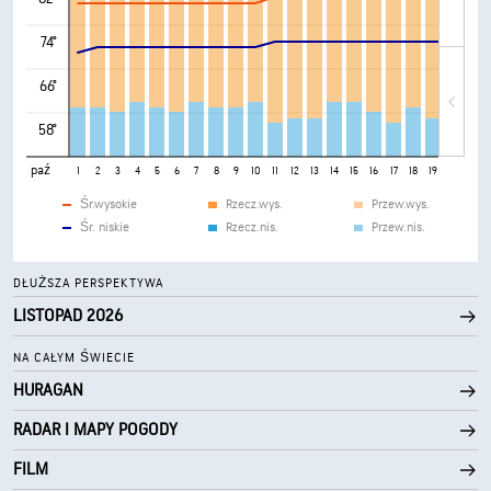
74°
66°
58°
paź
1
2
3
4
5
6
7
8
9
10
11
12
13
14
15
16
17
18
19
20
21
Śr.wysokie
Rzecz.wys.
Przew.wys.
Śr. niskie
Rzecz.nis.
Przew.nis.
DŁUŻSZA PERSPEKTYWA
LISTOPAD 2026
NA CAŁYM ŚWIECIE
HURAGAN
RADAR I MAPY POGODY
FILM