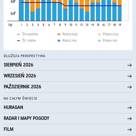
68°
64°
lip
1
2
3
4
5
6
7
8
9
10
11
12
13
14
15
16
17
18
19
20
21
Śr.wysokie
Rzecz.wys.
Przew.wys.
Śr. niskie
Rzecz.nis.
Przew.nis.
DŁUŻSZA PERSPEKTYWA
SIERPIEŃ 2026
WRZESIEŃ 2026
PAŹDZIERNIK 2026
NA CAŁYM ŚWIECIE
HURAGAN
RADAR I MAPY POGODY
FILM