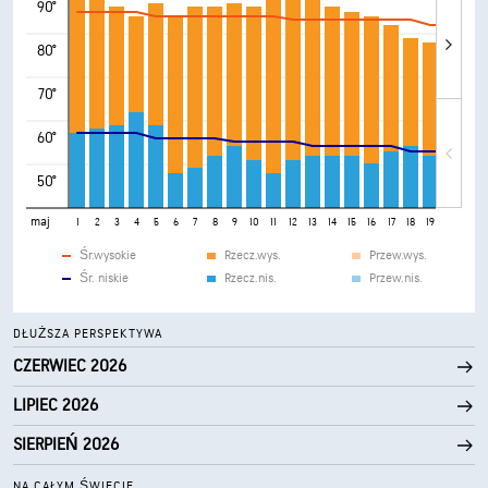
90°
80°
70°
60°
50°
maj
1
2
3
4
5
6
7
8
9
10
11
12
13
14
15
16
17
18
19
20
21
Śr.wysokie
Rzecz.wys.
Przew.wys.
Śr. niskie
Rzecz.nis.
Przew.nis.
DŁUŻSZA PERSPEKTYWA
CZERWIEC 2026
LIPIEC 2026
SIERPIEŃ 2026
NA CAŁYM ŚWIECIE