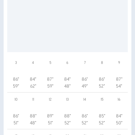
3
4
5
6
7
8
9
86°
84°
87°
84°
86°
86°
87°
59°
62°
59°
48°
49°
52°
54°
10
11
12
13
14
15
16
86°
88°
89°
88°
86°
85°
84°
51°
48°
51°
52°
52°
52°
50°