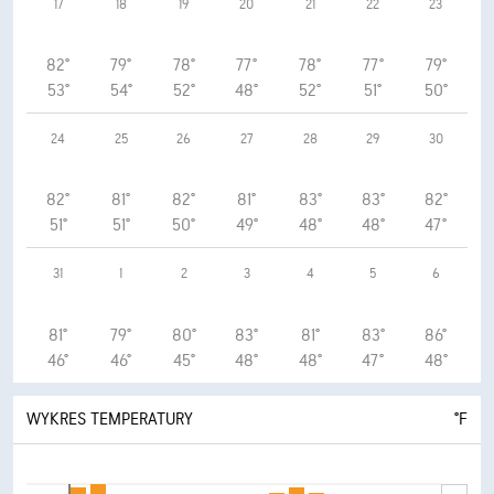
17
18
19
20
21
22
23
82°
79°
78°
77°
78°
77°
79°
53°
54°
52°
48°
52°
51°
50°
24
25
26
27
28
29
30
82°
81°
82°
81°
83°
83°
82°
51°
51°
50°
49°
48°
48°
47°
31
1
2
3
4
5
6
81°
79°
80°
83°
81°
83°
86°
46°
46°
45°
48°
48°
47°
48°
WYKRES TEMPERATURY
°F