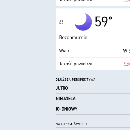
Punkt rosy
59°
23
0 (
AccuLumen Brightness Index™
Bezchmurnie
W 5
Wiatr
Sz
Jakość powietrza
Punkt rosy
DŁUŻSZA PERSPEKTYWA
JUTRO
0 (
AccuLumen Brightness Index™
NIEDZIELA
10-DNIOWY
NA CAŁYM ŚWIECIE