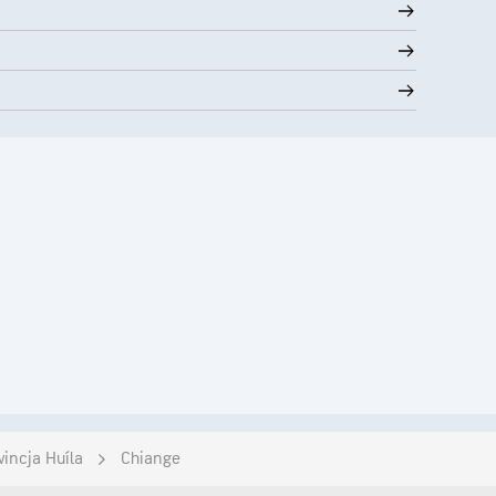
incja Huíla
Chiange