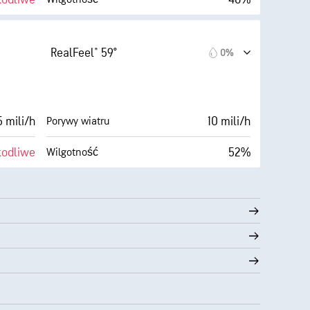
Zachmurzenie
41° F
5 mili
Widoczność
RealFeel® 59°
0%
Ciemne)
30000 stopy
Pułap chmur
0%
 mili/h
10 mili/h
Porywy wiatru
kodliwe
52%
Wilgotność
Zachmurzenie
42° F
5 mili
Widoczność
Ciemne)
30000 stopy
Pułap chmur
0%