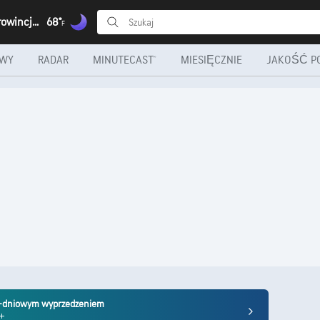
Chiange, Prowincja Huíla
68°
F
OWY
RADAR
MINUTECAST®
MIESIĘCZNIE
JAKOŚĆ P
10-dniowym wyprzedzeniem
m+