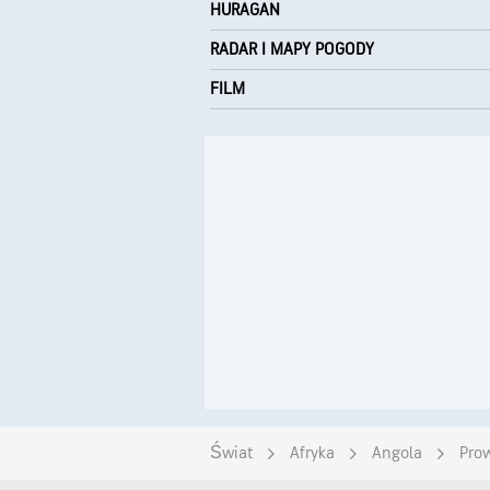
HURAGAN
RADAR I MAPY POGODY
FILM
Świat
Afryka
Angola
Prow