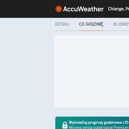
DZISIAJ
CO GODZINĘ
10-DNI
Wyświetlaj prognozy godzinowe z 
Aktywuj swoją subskrypcję Premiu