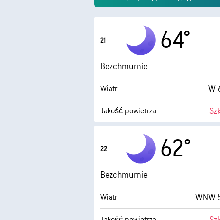
64°
21
Bezchmurnie
W 6
Wiatr
Sz
Jakość powietrza
Punkt rosy
62°
22
0 (
AccuLumen Brightness Index™
Bezchmurnie
WNW 5
Wiatr
Sz
Jakość powietrza