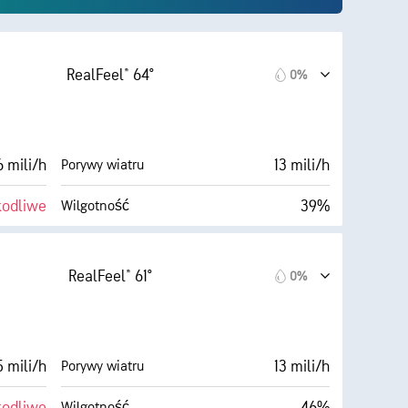
RealFeel® 64°
0%
 mili/h
13 mili/h
Porywy wiatru
kodliwe
39%
Wilgotność
Zachmurzenie
39° F
5 mili
Widoczność
RealFeel® 61°
0%
Ciemne)
30000 stopy
Pułap chmur
0%
 mili/h
13 mili/h
Porywy wiatru
kodliwe
46%
Wilgotność