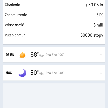
↓ 30.08 in
Ciśnienie
51%
Zachmurzenie
3 mili
Widoczność
30000 stopy
Pułap chmur
88°
DZIEŃ
RealFeel® 90°
Max
Zamglenia
50°
90°
RealFeel®
NOC
RealFeel® 48°
Min
Bezchmurnie
86°
RealFeel Shade™
48°
RealFeel®
8 (Szkodliwe)
Maksymalny wskaźnik UV
0 ()
Maksymalny wskaźnik UV
10 (B. jasne)
AccuLumen Brightness Index™