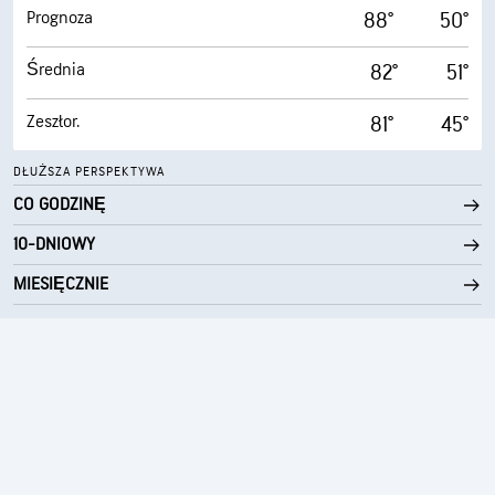
Prognoza
88°
50°
Średnia
82°
51°
Zeszłor.
81°
45°
DŁUŻSZA PERSPEKTYWA
CO GODZINĘ
10-DNIOWY
MIESIĘCZNIE