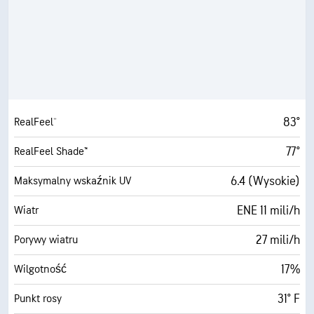
83°
RealFeel®
77°
RealFeel Shade™
6.4 (Wysokie)
Maksymalny wskaźnik UV
ENE 11 mili/h
Wiatr
27 mili/h
Porywy wiatru
17%
Wilgotność
31° F
Punkt rosy