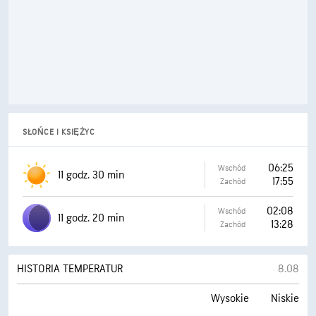
SSW 5 mili/h
Wiatr
NE 8 mili/h
Wiatr
13 mili/h
Porywy wiatru
25 mili/h
Porywy wiatru
0%
Prawdopodobieństwo opadów
0%
Prawdopodobieństwo opadów
0%
Prawdopodobieństwo burz z piorunami
0%
Prawdopodobieństwo burz z piorunami
SŁOŃCE I KSIĘŻYC
0.00 cala
Opady
0.00 cala
Opady
06:25
Wschód
0%
Zachmurzenie
11 godz. 30 min
17:55
0%
Zachmurzenie
Zachód
WIECZÓR
RANO
02:08
Wschód
11 godz. 20 min
13:28
Zachód
NOC
POPOŁUDNIE
HISTORIA TEMPERATUR
8.08
Wysokie
Niskie