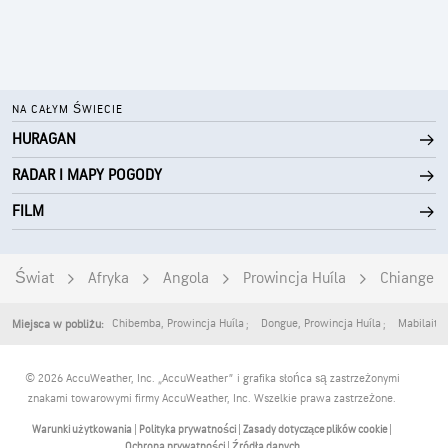
NA CAŁYM ŚWIECIE
HURAGAN
RADAR I MAPY POGODY
FILM
Świat
Afryka
Angola
Prowincja Huíla
Chiange
Chibemba
,
Prowincja Huíla
Dongue
,
Prowincja Huíla
Mabilaito
Miejsca w pobliżu:
© 2026 AccuWeather, Inc. „AccuWeather” i grafika słońca są zastrzeżonymi
znakami towarowymi firmy AccuWeather, Inc. Wszelkie prawa zastrzeżone.
Warunki użytkowania
|
Polityka prywatności
|
Zasady dotyczące plików cookie
|
Ochrona prywatności
|
Źródła danych