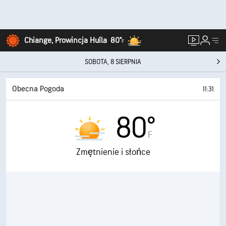
Chiange, Prowincja Huíla
80°
F
SOBOTA, 8 SIERPNIA
Obecna Pogoda
11:31
80°
F
Zmętnienie i słońce