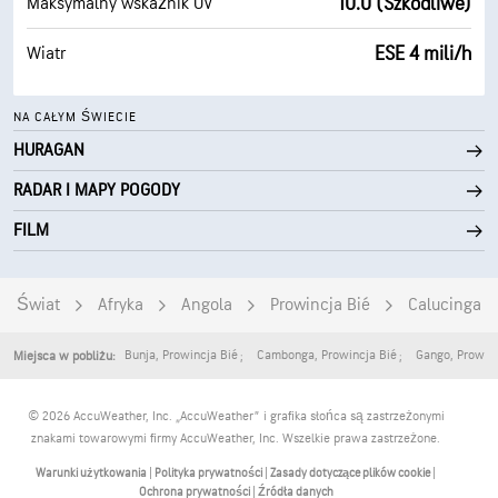
10.0 (Szkodliwe)
Maksymalny wskaźnik UV
ESE 4 mili/h
Wiatr
NA CAŁYM ŚWIECIE
HURAGAN
RADAR I MAPY POGODY
FILM
Świat
Afryka
Angola
Prowincja Bié
Calucinga
Bunja
,
Prowincja Bié
Cambonga
,
Prowincja Bié
Gango
,
Prowinc
Miejsca w pobliżu:
© 2026 AccuWeather, Inc. „AccuWeather” i grafika słońca są zastrzeżonymi
znakami towarowymi firmy AccuWeather, Inc. Wszelkie prawa zastrzeżone.
Warunki użytkowania
|
Polityka prywatności
|
Zasady dotyczące plików cookie
|
Ochrona prywatności
|
Źródła danych