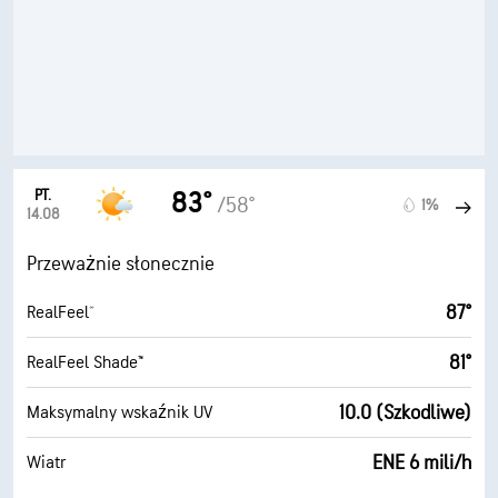
PT.
83°
/58°
1%
14.08
Przeważnie słonecznie
87°
RealFeel®
81°
RealFeel Shade™
10.0 (Szkodliwe)
Maksymalny wskaźnik UV
ENE 6 mili/h
Wiatr