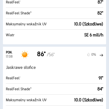
87°
RealFeel®
82°
RealFeel Shade™
10.0 (Szkodliwe)
Maksymalny wskaźnik UV
SE 6 mili/h
Wiatr
PON.
86°
/56°
0%
17.08
Jaskrawe słońce
91°
RealFeel®
84°
RealFeel Shade™
10.0 (Szkodliwe)
Maksymalny wskaźnik UV