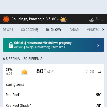
Calucinga, Prowincja Bié
80°
F
DZISIAJ
CO GODZINĘ
10-DNIOWY
RADAR
MINUTECAST®
Odblokuj rozszerzone 90-dniowe prognozy
Aktywuj swoją subskrypcję Premium+
6 SIERPNIA - 20 SIERPNIA
CZW.
80°
/49°
0%
6.08
Zamglenia
85°
RealFeel®
78°
RealFeel Shade™