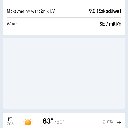
9.0 (Szkodliwe)
Maksymalny wskaźnik UV
SE 7 mili/h
Wiatr
PT.
83°
/50°
0%
7.08