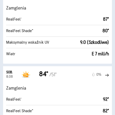
Zamglenia
87°
RealFeel®
80°
RealFeel Shade™
9.0 (Szkodliwe)
Maksymalny wskaźnik UV
E 7 mili/h
Wiatr
SOB.
84°
/51°
0%
8.08
Zamglenia
92°
RealFeel®
82°
RealFeel Shade™