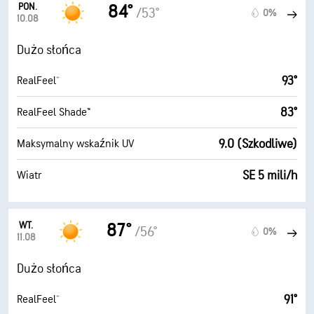
PON.
84°
/53°
0%
10.08
Dużo słońca
93°
RealFeel®
83°
RealFeel Shade™
9.0 (Szkodliwe)
Maksymalny wskaźnik UV
SE 5 mili/h
Wiatr
WT.
87°
/56°
0%
11.08
Dużo słońca
91°
RealFeel®