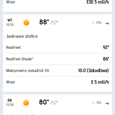
ESE 5 mili/h
Wiatr
WT.
88°
/57°
0%
18.08
Jaskrawe słońce
92°
RealFeel®
86°
RealFeel Shade™
10.0 (Szkodliwe)
Maksymalny wskaźnik UV
E 5 mili/h
Wiatr
ŚR.
80°
/57°
5%
19.08