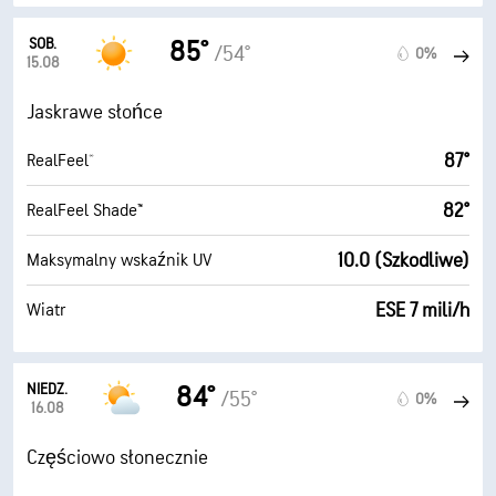
SOB.
85°
/54°
0%
15.08
Jaskrawe słońce
87°
RealFeel®
82°
RealFeel Shade™
10.0 (Szkodliwe)
Maksymalny wskaźnik UV
ESE 7 mili/h
Wiatr
NIEDZ.
84°
/55°
0%
16.08
Częściowo słonecznie