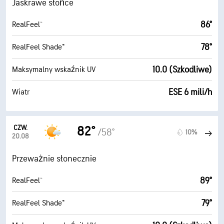
Jaskrawe słońce
86°
RealFeel®
78°
RealFeel Shade™
10.0 (Szkodliwe)
Maksymalny wskaźnik UV
ESE 6 mili/h
Wiatr
CZW.
82°
/58°
10%
20.08
Przeważnie słonecznie
89°
RealFeel®
79°
RealFeel Shade™