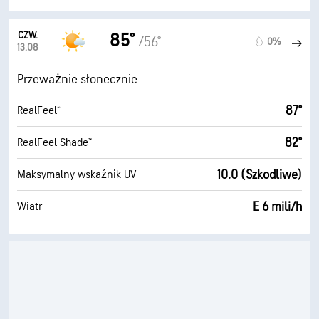
CZW.
85°
/56°
0%
13.08
Przeważnie słonecznie
87°
RealFeel®
82°
RealFeel Shade™
10.0 (Szkodliwe)
Maksymalny wskaźnik UV
E 6 mili/h
Wiatr