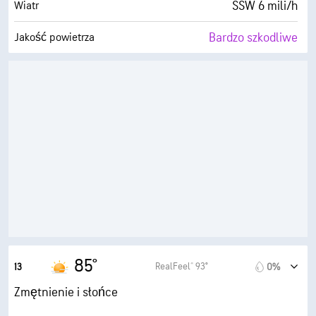
SSW 6 mili/h
Wiatr
Bardzo szkodliwe
Jakość powietrza
8.6 (B. wysokie)
Maksymalny wskaźnik UV
9 mili/h
Porywy wiatru
54%
Wilgotność
64° F
Punkt rosy
8 (Jasne)
AccuLumen Brightness Index™
42%
Zachmurzenie
3 mili
Widoczność
85°
RealFeel® 93°
13
0%
30000 stopy
Pułap chmur
Zmętnienie i słońce