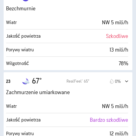
0 (Ciemne)
AccuLumen Brightness Index™
Bezchmurnie
5%
Zachmurzenie
NW 5 mili/h
Wiatr
5 mili
Widoczność
Szkodliwe
Jakość powietrza
30000 stopy
Pułap chmur
13 mili/h
Porywy wiatru
78%
Wilgotność
62° F
Punkt rosy
67°
RealFeel® 65°
23
0%
0 (Ciemne)
AccuLumen Brightness Index™
Zachmurzenie umiarkowane
7%
Zachmurzenie
NW 5 mili/h
Wiatr
5 mili
Widoczność
Bardzo szkodliwe
Jakość powietrza
30000 stopy
Pułap chmur
12 mili/h
Porywy wiatru