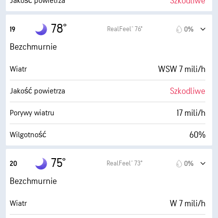
Szkodliwe
Jakość powietrza
3 mili
Widoczność
0.0 (Niskie)
Maksymalny wskaźnik UV
78°
RealFeel® 76°
19
0%
30000 stopy
Pułap chmur
17 mili/h
Porywy wiatru
Bezchmurnie
52%
Wilgotność
WSW 7 mili/h
Wiatr
62° F
Punkt rosy
Szkodliwe
Jakość powietrza
0 (Ciemne)
AccuLumen Brightness Index™
17 mili/h
Porywy wiatru
0%
Zachmurzenie
60%
Wilgotność
3 mili
Widoczność
63° F
Punkt rosy
75°
RealFeel® 73°
20
0%
30000 stopy
Pułap chmur
0 (Ciemne)
AccuLumen Brightness Index™
Bezchmurnie
0%
Zachmurzenie
W 7 mili/h
Wiatr