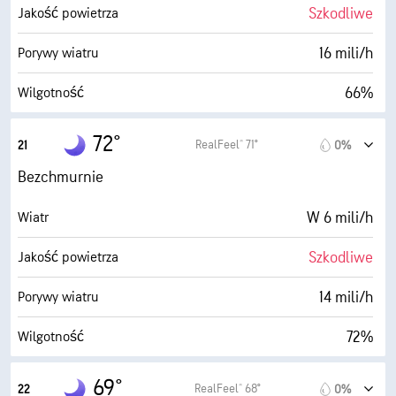
5 mili
Widoczność
Szkodliwe
Jakość powietrza
30000 stopy
Pułap chmur
16 mili/h
Porywy wiatru
66%
Wilgotność
63° F
Punkt rosy
72°
RealFeel® 71°
21
0%
0 (Ciemne)
AccuLumen Brightness Index™
Bezchmurnie
2%
Zachmurzenie
W 6 mili/h
Wiatr
5 mili
Widoczność
Szkodliwe
Jakość powietrza
30000 stopy
Pułap chmur
14 mili/h
Porywy wiatru
72%
Wilgotność
63° F
Punkt rosy
69°
RealFeel® 68°
22
0%