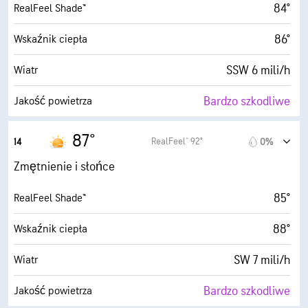
84°
RealFeel Shade™
86°
Wskaźnik ciepła
SSW 6 mili/h
Wiatr
Bardzo szkodliwe
Jakość powietrza
7.6 (B. wysokie)
Maksymalny wskaźnik UV
87°
RealFeel® 92°
14
0%
10 mili/h
Porywy wiatru
Zmętnienie i słońce
48%
Wilgotność
85°
RealFeel Shade™
63° F
Punkt rosy
88°
Wskaźnik ciepła
9 (B. jasne)
AccuLumen Brightness Index™
SW 7 mili/h
Wiatr
13%
Zachmurzenie
Bardzo szkodliwe
Jakość powietrza