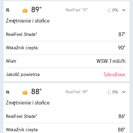
3 mili
Widoczność
5.2 (Średnie)
Maksymalny wskaźnik UV
89°
RealFeel® 92°
15
0%
30000 stopy
Pułap chmur
12 mili/h
Porywy wiatru
Zmętnienie i słońce
44%
Wilgotność
87°
RealFeel Shade™
63° F
Punkt rosy
90°
Wskaźnik ciepła
9 (B. jasne)
AccuLumen Brightness Index™
WSW 7 mili/h
Wiatr
9%
Zachmurzenie
Szkodliwe
Jakość powietrza
3 mili
Widoczność
3.6 (Średnie)
Maksymalny wskaźnik UV
88°
RealFeel® 89°
16
0%
30000 stopy
Pułap chmur
13 mili/h
Porywy wiatru
Zmętnienie i słońce
40%
Wilgotność
86°
RealFeel Shade™
62° F
Punkt rosy
88°
Wskaźnik ciepła