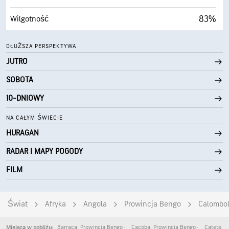
83%
Wilgotność
62° F
Punkt rosy
DŁUŻSZA PERSPEKTYWA
JUTRO
0 (Ciemne)
AccuLumen Brightness Index™
SOBOTA
38%
Zachmurzenie
10-DNIOWY
5 mili
Widoczność
NA CAŁYM ŚWIECIE
HURAGAN
30000 stopy
Pułap chmur
RADAR I MAPY POGODY
FILM
Świat
Afryka
Angola
Prowincja Bengo
Calombo
Barraca
,
Prowincja Bengo
Cacoba
,
Prowincja Bengo
Catete
,
P
Miejsca w pobliżu: