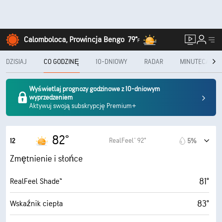
Calomboloca, Prowincja Bengo
79°
F
DZISIAJ
CO GODZINĘ
10-DNIOWY
RADAR
MINUTECAST®
Wyświetlaj prognozy godzinowe z 10-dniowym
wyprzedzeniem
Aktywuj swoją subskrypcję Premium+
82°
RealFeel® 92°
12
5%
Zmętnienie i słońce
81°
RealFeel Shade™
83°
Wskaźnik ciepła