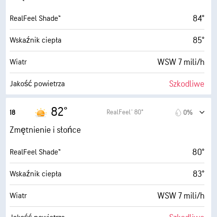
84°
RealFeel Shade™
85°
Wskaźnik ciepła
WSW 7 mili/h
Wiatr
Szkodliwe
Jakość powietrza
1.0 (Niskie)
Maksymalny wskaźnik UV
82°
RealFeel® 80°
18
0%
16 mili/h
Porywy wiatru
Zmętnienie i słońce
45%
Wilgotność
80°
RealFeel Shade™
62° F
Punkt rosy
83°
Wskaźnik ciepła
5 (Średnie)
AccuLumen Brightness Index™
WSW 7 mili/h
Wiatr
0%
Zachmurzenie