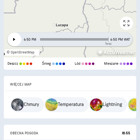
6:50 PM
6:50 PM WAT
Teraz
© OpenStreetMap
Deszcz
Śnieg
Lód
Mieszane
WIĘCEJ MAP
Chmury
Temperatura
Lightning
OBECNA POGODA
18:55