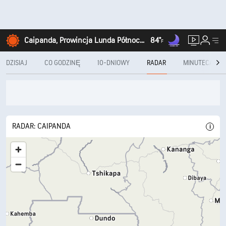
Caipanda, Prowincja Lunda Północna
84°
F
DZISIAJ
CO GODZINĘ
10-DNIOWY
RADAR
MINUTECAST®
RADAR: CAIPANDA