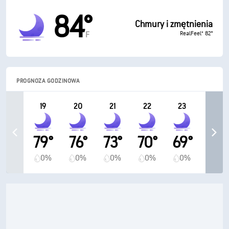
84°
Chmury i zmętnienia
RealFeel® 82°
F
PROGNOZA GODZINOWA
19
20
21
22
23
79°
76°
73°
70°
69°
0%
0%
0%
0%
0%