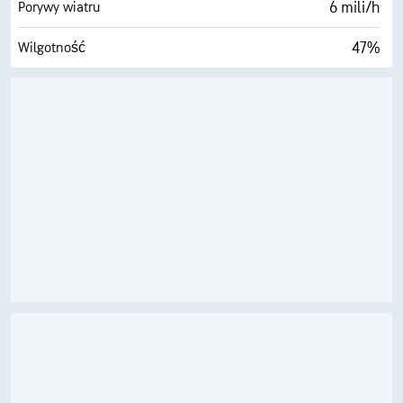
6 mili/h
Porywy wiatru
47%
Wilgotność
48° F
Punkt rosy
0 (Ciemne)
AccuLumen Brightness Index™
0%
Zachmurzenie
6 mili
Widoczność
30000 stopy
Pułap chmur