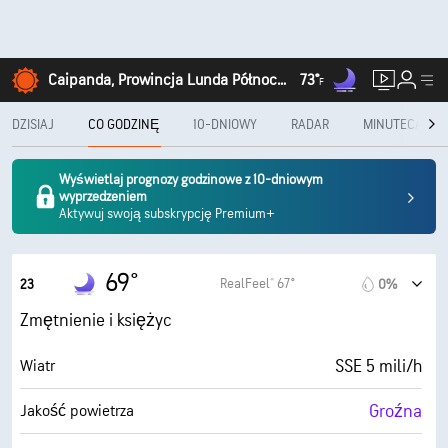
Caipanda, Prowincja Lunda Północna
73°
F
DZISIAJ
CO GODZINĘ
10-DNIOWY
RADAR
MINUTECAST®
Wyświetlaj prognozy godzinowe z 10-dniowym
wyprzedzeniem
Aktywuj swoją subskrypcję Premium+
69°
RealFeel® 67°
23
0%
Zmętnienie i księżyc
SSE 5 mili/h
Wiatr
Groźna
Jakość powietrza