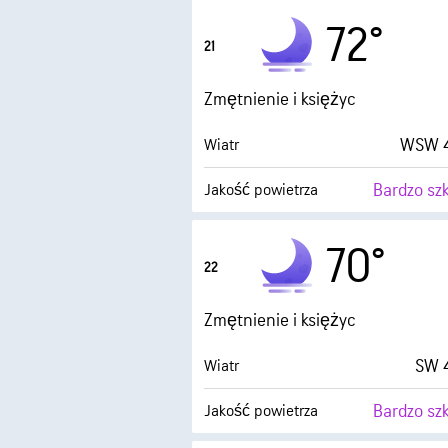
Punkt rosy
72°
21
0 (
AccuLumen Brightness Index™
Zmętnienie i księżyc
WSW 4
Wiatr
Bardzo sz
Jakość powietrza
Punkt rosy
70°
22
0 (
AccuLumen Brightness Index™
Zmętnienie i księżyc
SW 4
Wiatr
Bardzo sz
Jakość powietrza