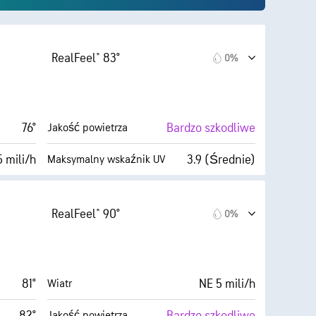
RealFeel® 83°
0%
76°
Bardzo szkodliwe
Jakość powietrza
5 mili/h
3.9 (Średnie)
Maksymalny wskaźnik UV
AccuLumen Brightness Index™
3 mili/h
2%
Zachmurzenie
RealFeel® 90°
0%
35%
6 mili
Widoczność
49° F
30000 stopy
Pułap chmur
81°
NE 5 mili/h
Wiatr
. jasne)
82°
Bardzo szkodliwe
Jakość powietrza