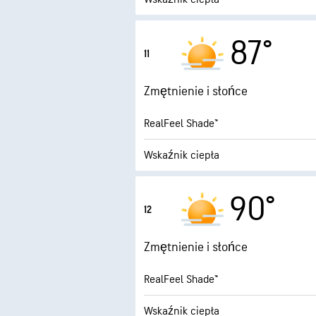
5.7 (W
Maksymalny wskaźnik UV
87°
11
1
Porywy wiatru
Zmętnienie i słońce
Wilgotność
RealFeel Shade™
Punkt rosy
Wskaźnik ciepła
8.4 (B. 
Maksymalny wskaźnik UV
90°
12
1
Porywy wiatru
Zmętnienie i słońce
Wilgotność
RealFeel Shade™
Punkt rosy
Wskaźnik ciepła