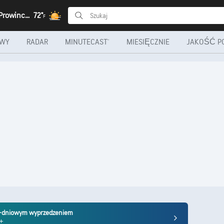
Caipanda, Prowincja Lunda Północna
72°
F
OWY
RADAR
MINUTECAST®
MIESIĘCZNIE
JAKOŚĆ P
10-dniowym wyprzedzeniem
m+