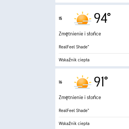
5.7 (W
Maksymalny wskaźnik UV
94°
15
1
Porywy wiatru
Zmętnienie i słońce
Wilgotność
RealFeel Shade™
Punkt rosy
Wskaźnik ciepła
3.9 (Ś
Maksymalny wskaźnik UV
91°
16
1
Porywy wiatru
Zmętnienie i słońce
Wilgotność
RealFeel Shade™
Punkt rosy
Wskaźnik ciepła