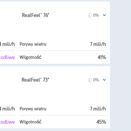
35%
0%
Zachmurzenie
RealFeel® 76°
0%
52° F
6 mili
Widoczność
Ciemne)
30000 stopy
Pułap chmur
 mili/h
7 mili/h
Porywy wiatru
kodliwe
41%
Wilgotność
Zachmurzenie
53° F
6 mili
Widoczność
RealFeel® 73°
0%
Ciemne)
30000 stopy
Pułap chmur
0%
 mili/h
7 mili/h
Porywy wiatru
kodliwe
45%
Wilgotność
Zachmurzenie