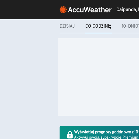
DZISIAJ
CO GODZINĘ
10-DNI
Wyświetlaj prognozy godzinowe z 
Aktywuj swoją subskrypcję Premiu