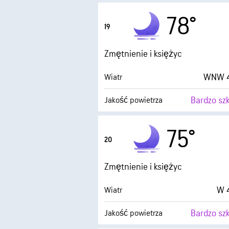
Wilgotność
78°
19
Punkt rosy
Zmętnienie i księżyc
0 (
AccuLumen Brightness Index™
WNW 4
Wiatr
Bardzo sz
Jakość powietrza
Punkt rosy
75°
20
0 (
AccuLumen Brightness Index™
Zmętnienie i księżyc
W 4
Wiatr
Bardzo sz
Jakość powietrza