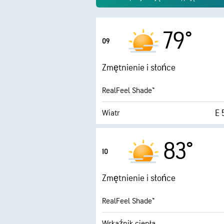
79°
09
Zmętnienie i słońce
RealFeel Shade™
E 
Wiatr
1
Porywy wiatru
83°
10
Wilgotność
Zmętnienie i słońce
Punkt rosy
RealFeel Shade™
10 (B
Wskaźnik ciepła