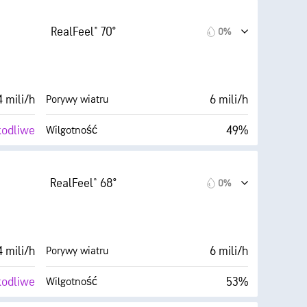
52° F
6 mili
Widoczność
RealFeel® 70°
0%
Ciemne)
30000 stopy
Pułap chmur
1%
 mili/h
6 mili/h
Porywy wiatru
kodliwe
49%
Wilgotność
Zachmurzenie
52° F
6 mili
Widoczność
RealFeel® 68°
0%
Ciemne)
30000 stopy
Pułap chmur
3%
 mili/h
6 mili/h
Porywy wiatru
kodliwe
53%
Wilgotność
Zachmurzenie