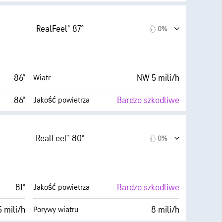
(Niskie)
10 (B. jasne)
AccuLumen Brightness Index™
RealFeel® 87°
0%
0 mili/h
0%
Zachmurzenie
26%
6 mili
Widoczność
86°
NW 5 mili/h
Wiatr
52° F
30000 stopy
Pułap chmur
86°
Bardzo szkodliwe
Jakość powietrza
(Niskie)
5 (Średnie)
AccuLumen Brightness Index™
RealFeel® 80°
0%
9 mili/h
0%
Zachmurzenie
29%
6 mili
Widoczność
81°
Bardzo szkodliwe
Jakość powietrza
52° F
30000 stopy
Pułap chmur
 mili/h
8 mili/h
Porywy wiatru