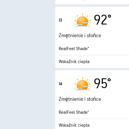
9.5 (B. 
Maksymalny wskaźnik UV
92°
13
1
Porywy wiatru
Zmętnienie i słońce
Wilgotność
RealFeel Shade™
Punkt rosy
Wskaźnik ciepła
8.4 (B. 
Maksymalny wskaźnik UV
95°
14
1
Porywy wiatru
Zmętnienie i słońce
Wilgotność
RealFeel Shade™
Punkt rosy
Wskaźnik ciepła