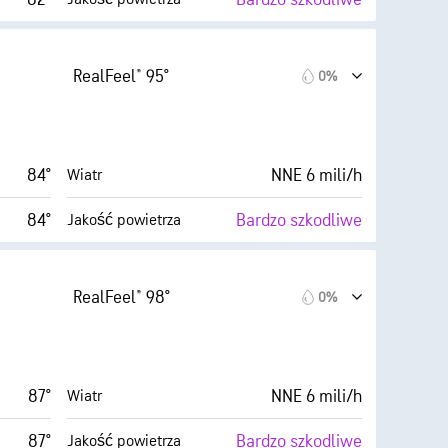
ysokie)
10 (B. jasne)
AccuLumen Brightness Index™
RealFeel® 95°
0%
3 mili/h
0%
Zachmurzenie
31%
6 mili
Widoczność
84°
NNE 6 mili/h
Wiatr
50° F
30000 stopy
Pułap chmur
84°
Bardzo szkodliwe
Jakość powietrza
wysokie)
10 (B. jasne)
AccuLumen Brightness Index™
RealFeel® 98°
0%
4 mili/h
0%
Zachmurzenie
28%
6 mili
Widoczność
87°
NNE 6 mili/h
Wiatr
50° F
30000 stopy
Pułap chmur
87°
Bardzo szkodliwe
Jakość powietrza