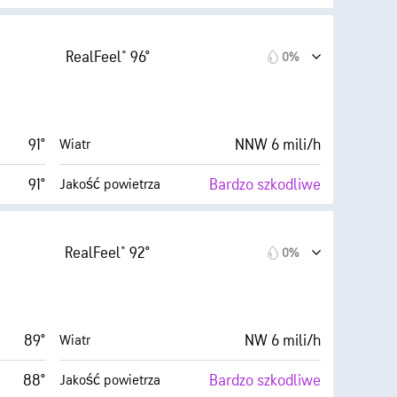
ysokie)
10 (B. jasne)
AccuLumen Brightness Index™
RealFeel® 96°
0%
3 mili/h
0%
Zachmurzenie
23%
6 mili
Widoczność
91°
NNW 6 mili/h
Wiatr
52° F
30000 stopy
Pułap chmur
91°
Bardzo szkodliwe
Jakość powietrza
rednie)
10 (B. jasne)
AccuLumen Brightness Index™
RealFeel® 92°
0%
2 mili/h
0%
Zachmurzenie
24%
6 mili
Widoczność
89°
NW 6 mili/h
Wiatr
52° F
30000 stopy
Pułap chmur
88°
Bardzo szkodliwe
Jakość powietrza