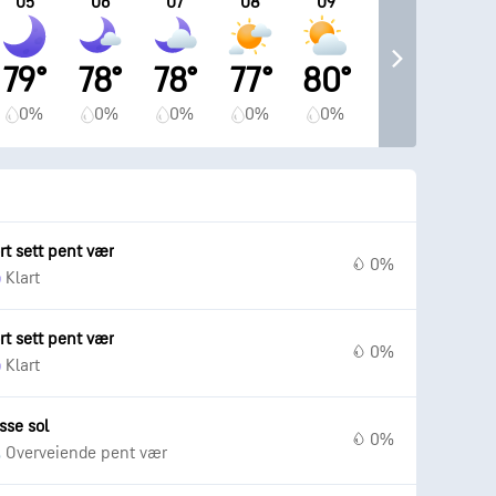
05
06
07
08
09
79°
78°
78°
77°
80°
0%
0%
0%
0%
0%
rt sett pent vær
0%
Klart
rt sett pent vær
0%
Klart
sse sol
0%
Overveiende pent vær