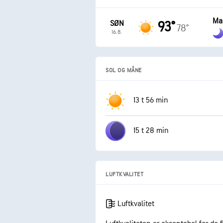
Ma
SØN
93°
78°
16.8.
SOL OG MÅNE
13 t 56 min
15 t 28 min
LUFTKVALITET
Luftkvalitet