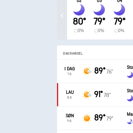
02
03
04
80°
79°
79°
0%
0%
0%
DAGSVARSEL
Sto
I DAG
89°
76°
7.8.
Sto
LAU
91°
78°
8.8.
Ma
SØN
89°
79°
9.8.