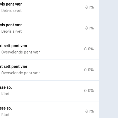
vis pent vær
1%
Delvis skyet
vis pent vær
1%
Delvis skyet
rt sett pent vær
0%
Overveiende pent vær
rt sett pent vær
0%
Overveiende pent vær
sse sol
0%
Klart
sse sol
1%
Klart