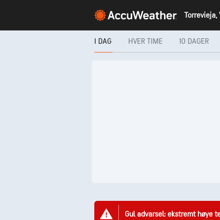
Torrevieja,
I DAG
HVER TIME
10 DAGER
Gul advarsel: ekstremt høye 