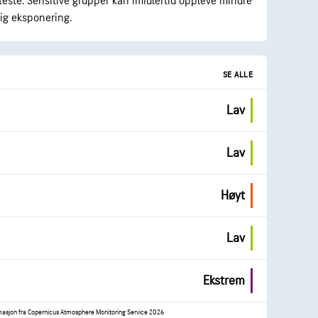
fleste. Sensitive grupper kan imidlertid oppleve mindre
ig eksponering.
SE ALLE
Lav
Lav
Høyt
Lav
Ekstrem
rmasjon fra Copernicus Atmosphere Monitoring Service 2026