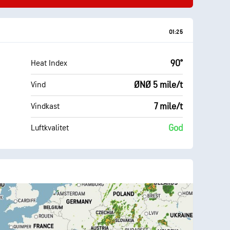
01:25
90°
Heat Index
ØNØ 5 mile/t
Vind
7 mile/t
Vindkast
God
Luftkvalitet