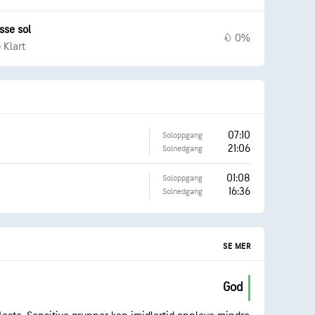
sse sol
0%
Klart
07:10
Soloppgang
21:06
Solnedgang
01:08
Soloppgang
16:36
Solnedgang
SE MER
God