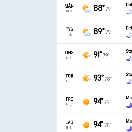
Del
MÅN
88°
79°
10.8.
Del
TYS
89°
79°
11.8.
Sto
ONS
91°
79°
12.8.
Sto
TOR
93°
78°
13.8.
Ma
FRE
94°
79°
14.8.
Ma
LAU
94°
78°
15.8.