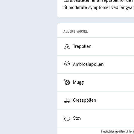
Luftkvaliteten er akseptabel for de 
til moderate symptomer ved langvar
ALLERGIVARSEL
Trepollen
Ambrosiapollen
Mugg
Gresspollen
Støv
Inneholder modifisert info