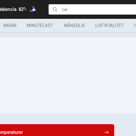
 Valencia
82°
F
RADAR
MINUTECAST®
MÅNEDLIG
LUFTKVALITET
temperaturer