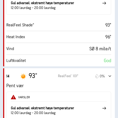
Gul advarsel: ekstremt høye temperaturer
12:00 laurdag - 20:00 laurdag
93°
RealFeel Shade™
96°
Heat Index
SØ 8 mile/t
Vind
God
Luftkvalitet
9.4 (Svært høy)
Maks. UV-indeks
93°
RealFeel® 101°
14
0%
15 mile/t
Vindkast
Pent vær
44%
Fuktighet
VARSLER
68° F
Duggpunkt
Gul advarsel: ekstremt høye temperaturer
12:00 laurdag - 20:00 laurdag