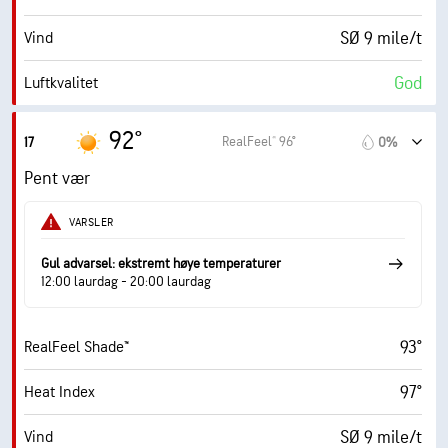
SØ 9 mile/t
Vind
30000 fot
Skydekke
God
Luftkvalitet
4.3 (Moderat)
Maks. UV-indeks
92°
RealFeel® 96°
17
0%
16 mile/t
Vindkast
Pent vær
45%
Fuktighet
VARSLER
68° F
Duggpunkt
Gul advarsel: ekstremt høye temperaturer
12:00 laurdag - 20:00 laurdag
10 (Veldig lyst)
AccuLumen Brightness Index™
93°
RealFeel Shade™
3%
Skydekke
97°
Heat Index
10 mi
Sikt
SØ 9 mile/t
Vind
30000 fot
Skydekke