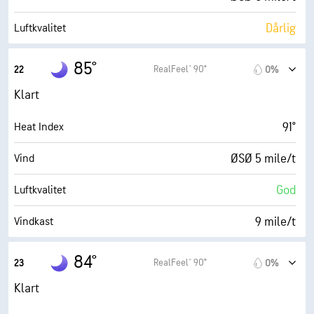
20%
Skydekke
Dårlig
Luftkvalitet
10 mi
Sikt
0.0 (Lav)
Maks. UV-indeks
85°
RealFeel® 90°
22
0%
30000 fot
Skydekke
9 mile/t
Vindkast
Klart
60%
Fuktighet
91°
Heat Index
71° F
Duggpunkt
ØSØ 5 mile/t
Vind
0 (Mørkt)
AccuLumen Brightness Index™
God
Luftkvalitet
14%
Skydekke
9 mile/t
Vindkast
10 mi
Sikt
66%
Fuktighet
84°
RealFeel® 90°
23
0%
30000 fot
Skydekke
72° F
Duggpunkt
Klart