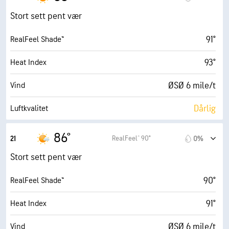
12 mile/t
Vindkast
Stort sett pent vær
50%
Fuktighet
91°
RealFeel Shade™
69° F
Duggpunkt
93°
Heat Index
5 (Middels)
AccuLumen Brightness Index™
ØSØ 6 mile/t
Vind
15%
Skydekke
Dårlig
Luftkvalitet
10 mi
Sikt
0.0 (Lav)
Maks. UV-indeks
86°
RealFeel® 90°
21
0%
30000 fot
Skydekke
10 mile/t
Vindkast
Stort sett pent vær
54%
Fuktighet
90°
RealFeel Shade™
70° F
Duggpunkt
91°
Heat Index
0 (Mørkt)
AccuLumen Brightness Index™
ØSØ 6 mile/t
Vind