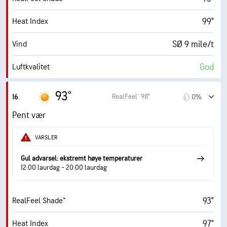
0%
Skydekke
99°
Heat Index
10 mi
Sikt
SØ 9 mile/t
Vind
30000 fot
Skydekke
God
Luftkvalitet
6.4 (Høyt)
Maks. UV-indeks
93°
RealFeel® 98°
16
0%
17 mile/t
Vindkast
Pent vær
43%
Fuktighet
VARSLER
68° F
Duggpunkt
Gul advarsel: ekstremt høye temperaturer
12:00 laurdag - 20:00 laurdag
10 (Veldig lyst)
AccuLumen Brightness Index™
93°
RealFeel Shade™
1%
Skydekke
97°
Heat Index
10 mi
Sikt