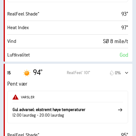
10 (Veldig lyst)
AccuLumen Brightness Index™
93°
RealFeel Shade™
0%
Skydekke
97°
Heat Index
10 mi
Sikt
SØ 8 mile/t
Vind
30000 fot
Skydekke
God
Luftkvalitet
8.5 (Svært høy)
Maks. UV-indeks
94°
RealFeel® 101°
15
0%
17 mile/t
Vindkast
Pent vær
45%
Fuktighet
VARSLER
68° F
Duggpunkt
Gul advarsel: ekstremt høye temperaturer
12:00 laurdag - 20:00 laurdag
10 (Veldig lyst)
AccuLumen Brightness Index™
95°
RealFeel Shade™