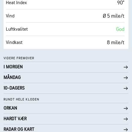
0 (Mørkt)
AccuLumen Brightness Index™
90°
Heat Index
7%
Skydekke
Ø 5 mile/t
Vind
10 mi
Sikt
God
Luftkvalitet
30000 fot
Skydekke
8 mile/t
Vindkast
71%
Fuktighet
VIDERE FREMOVER
I MORGEN
73° F
Duggpunkt
MÅNDAG
0 (Mørkt)
AccuLumen Brightness Index™
10-DAGERS
1%
Skydekke
RUNDT HELE KLODEN
ORKAN
10 mi
Sikt
HARDT VÆR
30000 fot
Skydekke
RADAR OG KART