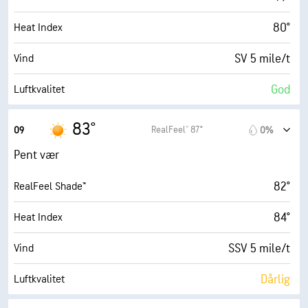
80°
Heat Index
SV 5 mile/t
Vind
God
Luftkvalitet
1.8 (Lav)
Maks. UV-indeks
83°
RealFeel® 87°
09
0%
7 mile/t
Vindkast
Pent vær
59%
Fuktighet
82°
RealFeel Shade™
64° F
Duggpunkt
84°
Heat Index
10 (Veldig lyst)
AccuLumen Brightness Index™
SSV 5 mile/t
Vind
0%
Skydekke
Dårlig
Luftkvalitet
10 mi
Sikt