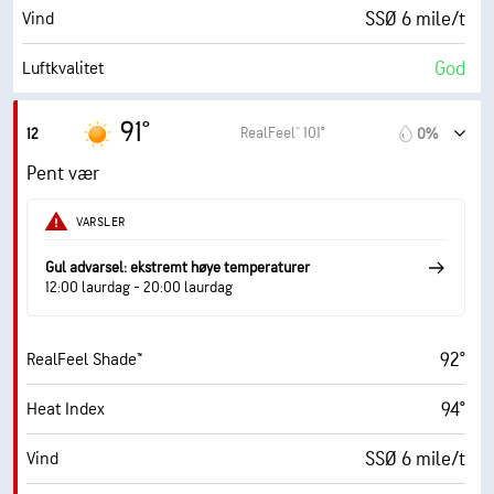
10 (Veldig lyst)
AccuLumen Brightness Index™
SSØ 6 mile/t
Vind
0%
Skydekke
God
Luftkvalitet
10 mi
Sikt
6.4 (Høyt)
Maks. UV-indeks
91°
RealFeel® 101°
12
0%
30000 fot
Skydekke
12 mile/t
Vindkast
Pent vær
46%
Fuktighet
VARSLER
66° F
Duggpunkt
Gul advarsel: ekstremt høye temperaturer
12:00 laurdag - 20:00 laurdag
10 (Veldig lyst)
AccuLumen Brightness Index™
92°
RealFeel Shade™
0%
Skydekke
94°
Heat Index
10 mi
Sikt
SSØ 6 mile/t
Vind
30000 fot
Skydekke