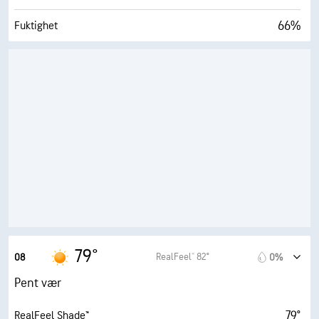
66%
Fuktighet
65° F
Duggpunkt
6 (Middels)
AccuLumen Brightness Index™
0%
Skydekke
10 mi
Sikt
30000 fot
Skydekke
79°
RealFeel® 82°
08
0%
Pent vær
79°
RealFeel Shade™