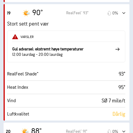
1.8 (Lav)
Maks. UV-indeks
90°
RealFeel® 93°
19
0%
14 mile/t
Vindkast
Stort sett pent vær
47%
Fuktighet
VARSLER
69° F
Duggpunkt
Gul advarsel: ekstremt høye temperaturer
12:00 laurdag - 20:00 laurdag
9 (Veldig lyst)
AccuLumen Brightness Index™
93°
RealFeel Shade™
10%
Skydekke
95°
Heat Index
10 mi
Sikt
SØ 7 mile/t
Vind
30000 fot
Skydekke
Dårlig
Luftkvalitet
0.8 (Lav)
Maks. UV-indeks
88°
RealFeel® 91°
20
0%