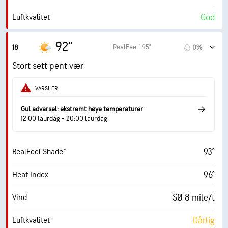
God
Luftkvalitet
2.9 (Moderat)
Maks. UV-indeks
92°
RealFeel® 95°
18
0%
15 mile/t
Vindkast
Stort sett pent vær
46%
Fuktighet
VARSLER
68° F
Duggpunkt
Gul advarsel: ekstremt høye temperaturer
12:00 laurdag - 20:00 laurdag
10 (Veldig lyst)
AccuLumen Brightness Index™
93°
RealFeel Shade™
4%
Skydekke
96°
Heat Index
10 mi
Sikt
SØ 8 mile/t
Vind
30000 fot
Skydekke
Dårlig
Luftkvalitet