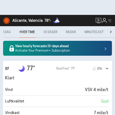
Alicante, Valencia
78°
F
I DAG
HVER TIME
10 DAGER
RADAR
MINUTECAST®
M
View hourly forecasts 10-days ahead
Activate Your Premium+ Subscription
77°
RealFeel® 79°
07
0%
Klart
VSV 4 mile/t
Vind
God
Luftkvalitet
7 mile/t
Vindkast