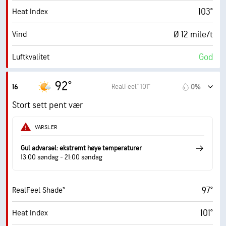
103°
Heat Index
10 mi
Sikt
Ø 12 mile/t
Vind
30000 fot
Skydekke
God
Luftkvalitet
6.3 (Høyt)
Maks. UV-indeks
92°
RealFeel® 101°
16
0%
22 mile/t
Vindkast
Stort sett pent vær
52%
Fuktighet
VARSLER
73° F
Duggpunkt
Gul advarsel: ekstremt høye temperaturer
13:00 søndag - 21:00 søndag
9 (Veldig lyst)
AccuLumen Brightness Index™
97°
RealFeel Shade™
9%
Skydekke
101°
Heat Index
10 mi
Sikt