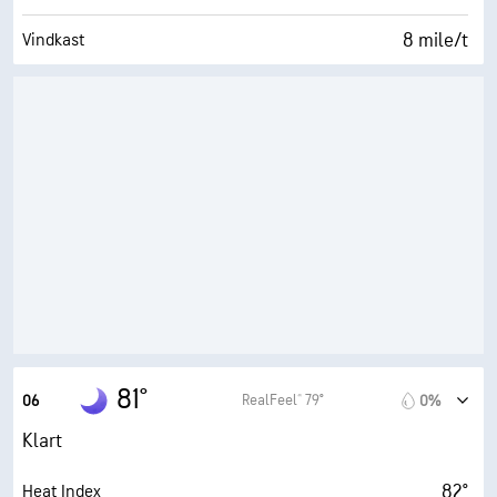
8 mile/t
Vindkast
49%
Fuktighet
61° F
Duggpunkt
0 (Mørkt)
AccuLumen Brightness Index™
13%
Skydekke
10 mi
Sikt
32500 fot
Skydekke
81°
RealFeel® 79°
06
0%
Klart
82°
Heat Index