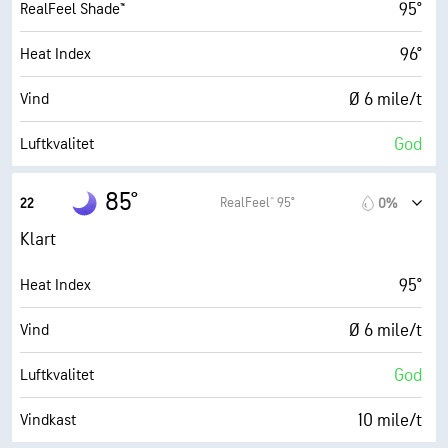
64%
Fuktighet
95°
RealFeel Shade™
75° F
Duggpunkt
96°
Heat Index
0 (Mørkt)
AccuLumen Brightness Index™
Ø 6 mile/t
Vind
9%
Skydekke
God
Luftkvalitet
10 mi
Sikt
0.0 (Lav)
Maks. UV-indeks
85°
RealFeel® 95°
22
0%
30000 fot
Skydekke
12 mile/t
Vindkast
Klart
71%
Fuktighet
95°
Heat Index
76° F
Duggpunkt
Ø 6 mile/t
Vind
0 (Mørkt)
AccuLumen Brightness Index™
God
Luftkvalitet
7%
Skydekke
10 mile/t
Vindkast