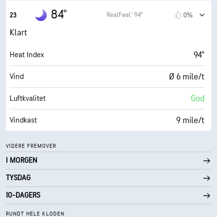
10 mi
Sikt
75%
Fuktighet
84°
RealFeel® 94°
23
0%
30000 fot
Skydekke
76° F
Duggpunkt
Klart
0 (Mørkt)
AccuLumen Brightness Index™
94°
Heat Index
5%
Skydekke
Ø 6 mile/t
Vind
10 mi
Sikt
God
Luftkvalitet
30000 fot
Skydekke
9 mile/t
Vindkast
78%
Fuktighet
VIDERE FREMOVER
I MORGEN
77° F
Duggpunkt
TYSDAG
0 (Mørkt)
AccuLumen Brightness Index™
10-DAGERS
4%
Skydekke
RUNDT HELE KLODEN