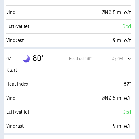
ØNØ 5 mile/t
Vind
God
Luftkvalitet
9 mile/t
Vindkast
52%
Fuktighet
80°
RealFeel® 81°
07
0%
62° F
Duggpunkt
Klart
0 (Mørkt)
AccuLumen Brightness Index™
82°
Heat Index
0%
Skydekke
ØNØ 5 mile/t
Vind
10 mi
Sikt
God
Luftkvalitet
30000 fot
Skydekke
9 mile/t
Vindkast