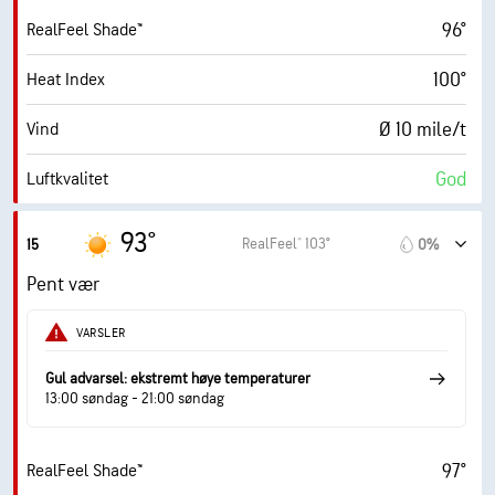
96°
RealFeel Shade™
3%
Skydekke
100°
Heat Index
10 mi
Sikt
Ø 10 mile/t
Vind
30000 fot
Skydekke
God
Luftkvalitet
8.4 (Svært høy)
Maks. UV-indeks
93°
RealFeel® 103°
15
0%
21 mile/t
Vindkast
Pent vær
53%
Fuktighet
VARSLER
73° F
Duggpunkt
Gul advarsel: ekstremt høye temperaturer
13:00 søndag - 21:00 søndag
9 (Veldig lyst)
AccuLumen Brightness Index™
97°
RealFeel Shade™
5%
Skydekke