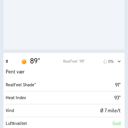
52%
Fuktighet
67° F
Duggpunkt
10 (Veldig lyst)
AccuLumen Brightness Index™
0%
Skydekke
10 mi
Sikt
89°
RealFeel® 98°
11
0%
30000 fot
Skydekke
Pent vær
91°
RealFeel Shade™
93°
Heat Index
Ø 7 mile/t
Vind
God
Luftkvalitet