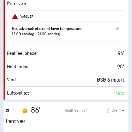
15 mile/t
Vindkast
Pent vær
61%
Fuktighet
VARSLER
75° F
Duggpunkt
Gul advarsel: ekstremt høye temperaturer
13:00 søndag - 21:00 søndag
5 (Middels)
AccuLumen Brightness Index™
96°
RealFeel Shade™
12%
Skydekke
98°
Heat Index
10 mi
Sikt
ØSØ 6 mile/t
Vind
30000 fot
Skydekke
God
Luftkvalitet
0.0 (Lav)
Maks. UV-indeks
86°
RealFeel® 95°
21
0%
14 mile/t
Vindkast
Pent vær