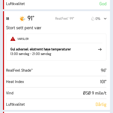
God
Luftkvalitet
2.9 (Moderat)
Maks. UV-indeks
91°
RealFeel® 99°
18
0%
20 mile/t
Vindkast
Stort sett pent vær
57%
Fuktighet
VARSLER
74° F
Duggpunkt
Gul advarsel: ekstremt høye temperaturer
13:00 søndag - 21:00 søndag
9 (Veldig lyst)
AccuLumen Brightness Index™
96°
RealFeel Shade™
18%
Skydekke
101°
Heat Index
10 mi
Sikt
ØSØ 9 mile/t
Vind
30000 fot
Skydekke
Dårlig
Luftkvalitet