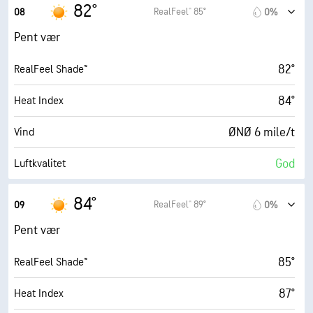
56%
Fuktighet
82°
RealFeel® 85°
08
0%
63° F
Duggpunkt
Pent vær
5 (Middels)
AccuLumen Brightness Index™
82°
RealFeel Shade™
0%
Skydekke
84°
Heat Index
10 mi
Sikt
ØNØ 6 mile/t
Vind
30000 fot
Skydekke
God
Luftkvalitet
1.8 (Lav)
Maks. UV-indeks
84°
RealFeel® 89°
09
0%
9 mile/t
Vindkast
Pent vær
58%
Fuktighet
85°
RealFeel Shade™
66° F
Duggpunkt
87°
Heat Index