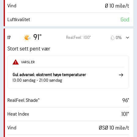
Ø 10 mile/t
Vind
30000 fot
Skydekke
God
Luftkvalitet
4.3 (Moderat)
Maks. UV-indeks
91°
RealFeel® 100°
17
0%
21 mile/t
Vindkast
Stort sett pent vær
55%
Fuktighet
VARSLER
74° F
Duggpunkt
Gul advarsel: ekstremt høye temperaturer
13:00 søndag - 21:00 søndag
9 (Veldig lyst)
AccuLumen Brightness Index™
96°
RealFeel Shade™
13%
Skydekke
101°
Heat Index
10 mi
Sikt
ØSØ 10 mile/t
Vind
30000 fot
Skydekke