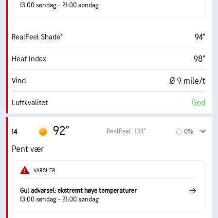
13:00 søndag - 21:00 søndag
10 (Veldig lyst)
AccuLumen Brightness Index™
94°
RealFeel Shade™
2%
Skydekke
98°
Heat Index
10 mi
Sikt
Ø 9 mile/t
Vind
30000 fot
Skydekke
God
Luftkvalitet
9.3 (Svært høy)
Maks. UV-indeks
92°
RealFeel® 103°
14
0%
18 mile/t
Vindkast
Pent vær
51%
Fuktighet
VARSLER
71° F
Duggpunkt
Gul advarsel: ekstremt høye temperaturer
13:00 søndag - 21:00 søndag
10 (Veldig lyst)
AccuLumen Brightness Index™