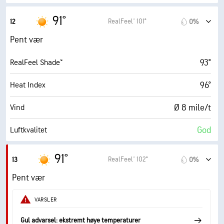
6.3 (Høyt)
Maks. UV-indeks
91°
RealFeel® 101°
12
0%
15 mile/t
Vindkast
Pent vær
50%
Fuktighet
93°
RealFeel Shade™
69° F
Duggpunkt
96°
Heat Index
10 (Veldig lyst)
AccuLumen Brightness Index™
Ø 8 mile/t
Vind
0%
Skydekke
God
Luftkvalitet
10 mi
Sikt
8.4 (Svært høy)
Maks. UV-indeks
91°
RealFeel® 102°
13
0%
30000 fot
Skydekke
17 mile/t
Vindkast
Pent vær
51%
Fuktighet
VARSLER
70° F
Duggpunkt
Gul advarsel: ekstremt høye temperaturer