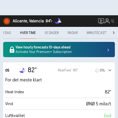
Alicante, Valencia
84°
F
I DAG
HVER TIME
10 DAGER
RADAR
MINUTECAST®
M
View hourly forecasts 10-days ahead
Activate Your Premium+ Subscription
82°
RealFeel® 80°
05
0%
For det meste klart
82°
Heat Index
ØNØ 5 mile/t
Vind
God
Luftkvalitet