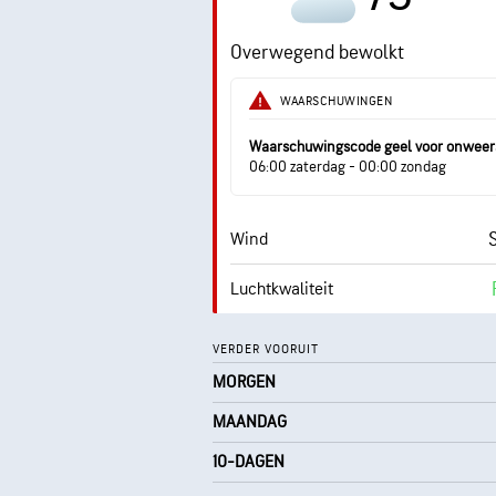
0 (
AccuLumen Brightness Index™
Overwegend bewolkt
Wolkendek
WAARSCHUWINGEN
Waarschuwingscode geel voor onweer
06:00 zaterdag - 00:00 zondag
Wind
Luchtkwaliteit
Dauwpunt
VERDER VOORUIT
MORGEN
0 (
AccuLumen Brightness Index™
MAANDAG
10-DAGEN