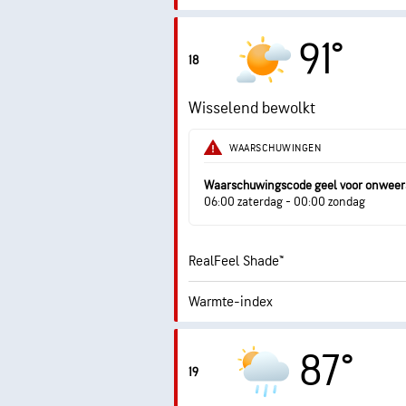
2.7
Max. UV-index
91°
18
Windstoten
Wisselend bewolkt
Vochtigheid
WAARSCHUWINGEN
Dauwpunt
Waarschuwingscode geel voor onweer
06:00 zaterdag - 00:00 zondag
RealFeel Shade™
Warmte-index
1.
Max. UV-index
87°
19
Windstoten