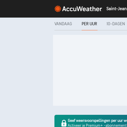
VANDAAG
PER UUR
10-DAGEN
Geef weersvoorspellingen per uur we
Activeer je Premium+ -abonnement