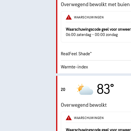
Overwegend bewolkt met buien
Vochtigheid
WAARSCHUWINGEN
Dauwpunt
Waarschuwingscode geel voor onweer
06:00 zaterdag - 00:00 zondag
RealFeel Shade™
Warmte-index
0.
Max. UV-index
83°
20
Windstoten
Overwegend bewolkt
Vochtigheid
WAARSCHUWINGEN
Dauwpunt
Waarschuwingscode geel voor onweer