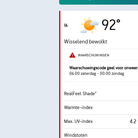
92°
16
Wisselend bewolkt
WAARSCHUWINGEN
Waarschuwingscode geel voor onweer
06:00 zaterdag - 00:00 zondag
RealFeel Shade™
Warmte-index
4.2
Max. UV-index
Windstoten