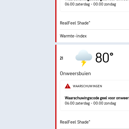
4
06:00 zaterdag - 00:00 zondag
RealFeel Shade™
Warmte-index
0.0
Max. UV-index
80°
21
Windstoten
Onweersbuien
Vochtigheid
WAARSCHUWINGEN
Dauwpunt
Waarschuwingscode geel voor onweer
06:00 zaterdag - 00:00 zondag
RealFeel Shade™