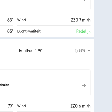
 (Zwak)
83°
ZZO 7 mi/h
Wind
85°
Redelijk
Luchtkwaliteit
 (Laag)
0 (Donker)
AccuLumen Brightness Index™
RealFeel® 79°
59%
16 mi/h
76%
Wolkendek
57%
10 mi
Zicht
67° F
19300 ft
Wolkenplafond
sbuien
79°
ZZO 6 mi/h
Wind