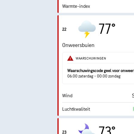
Warmte-index
0.0
Max. UV-index
77°
22
Windstoten
Onweersbuien
Vochtigheid
WAARSCHUWINGEN
Dauwpunt
Waarschuwingscode geel voor onweer
0 (
06:00 zaterdag - 00:00 zondag
Wind
Luchtkwaliteit
Dauwpunt
73°
23