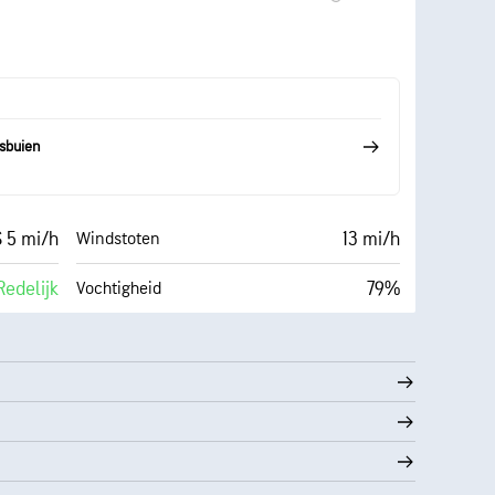
Donker)
6 mi
Zicht
76%
4000 ft
Wolkenplafond
sbuien
S 5 mi/h
13 mi/h
Windstoten
Redelijk
79%
Vochtigheid
Wolkendek
66° F
10 mi
Zicht
Donker)
30000 ft
Wolkenplafond
76%