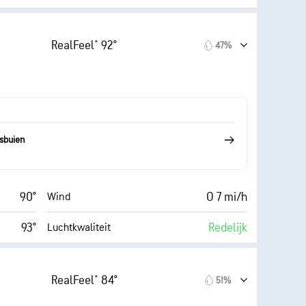
 (Matig)
6 (Matig)
AccuLumen Brightness Index™
RealFeel® 92°
47%
16 mi/h
64%
Wolkendek
37%
10 mi
Zicht
64° F
30000 ft
Wolkenplafond
sbuien
90°
O 7 mi/h
Wind
93°
Redelijk
Luchtkwaliteit
6 (Laag)
6 (Matig)
AccuLumen Brightness Index™
RealFeel® 84°
51%
16 mi/h
68%
Wolkendek