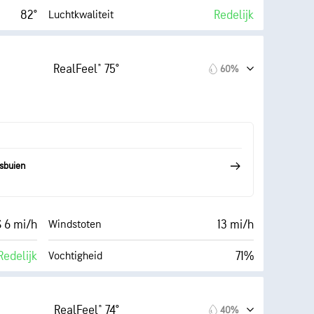
82°
Redelijk
Luchtkwaliteit
AccuLumen Brightness Index™
 (Laag)
76%
Wolkendek
RealFeel® 75°
60%
14 mi/h
0.02 in
Regen
64%
6 mi
Zicht
67° F
7000 ft
Wolkenplafond
sbuien
Donker)
S 6 mi/h
13 mi/h
Windstoten
Redelijk
71%
Vochtigheid
67° F
0.02 in
Regen
RealFeel® 74°
40%