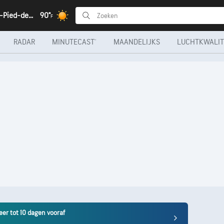
Saint-Jean-Pied-de-Port, Pyrénées-Atlantiques
90°
F
RADAR
MINUTECAST®
MAANDELIJKS
LUCHTKWALIT
er tot 10 dagen vooraf