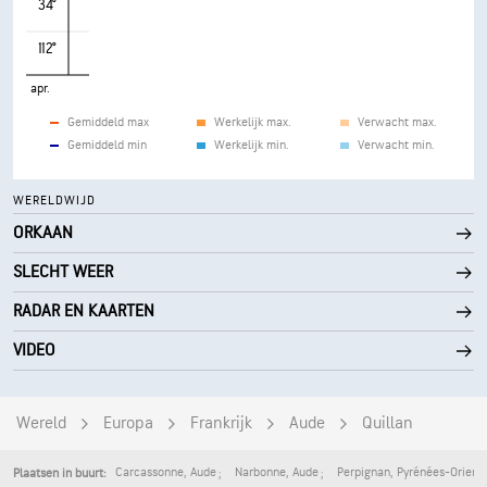
34°
112°
apr.
Gemiddeld max
Werkelijk max.
Verwacht max.
Gemiddeld min
Werkelijk min.
Verwacht min.
WERELDWIJD
ORKAAN
SLECHT WEER
RADAR EN KAARTEN
VIDEO
Wereld
Europa
Frankrijk
Aude
Quillan
Carcassonne
,
Aude
Narbonne
,
Aude
Perpignan
,
Pyrénées-Orient
Plaatsen in buurt: