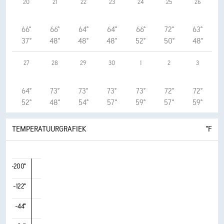
20
21
22
23
24
25
26
66°
66°
64°
64°
66°
72°
63°
37°
48°
48°
48°
52°
50°
48°
27
28
29
30
1
2
3
64°
73°
73°
73°
73°
72°
72°
52°
48°
54°
57°
59°
57°
59°
TEMPERATUURGRAFIEK
°F
-200°
-122°
-44°