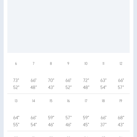
6
7
8
9
10
11
12
73°
66°
70°
66°
72°
63°
66°
52°
48°
43°
52°
48°
54°
57°
13
14
15
16
17
18
19
64°
66°
59°
57°
59°
66°
68°
55°
54°
46°
46°
45°
37°
43°