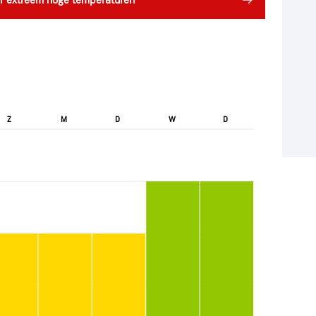
r extreem hoge temperaturen
Z
M
D
W
D