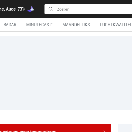
ne, Aude
73°
F
RADAR
MINUTECAST®
MAANDELIJKS
LUCHTKWALITEI