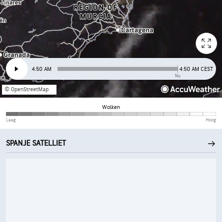
4:50 AM
4:50 AM CEST
Nu
© OpenStreetMap
Wolken
Laag
Hoog
SPANJE SATELLIET