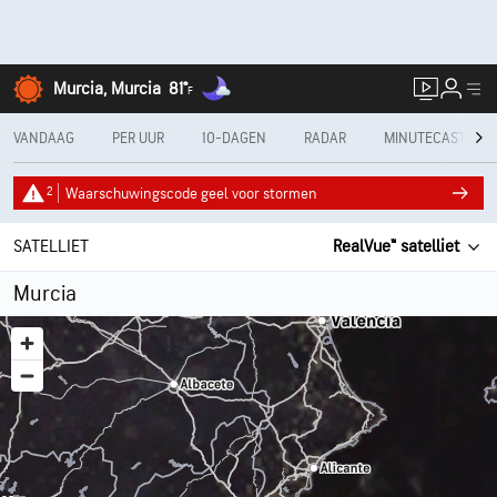
Murcia, Murcia
81°
F
VANDAAG
PER UUR
10-DAGEN
RADAR
MINUTECAST®
2
Waarschuwingscode geel voor stormen
SATELLIET
RealVue™ satelliet
Murcia