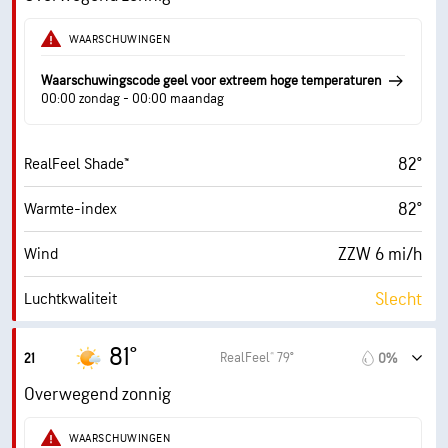
29%
Vochtigheid
WAARSCHUWINGEN
50° F
Dauwpunt
Waarschuwingscode geel voor extreem hoge temperaturen
00:00 zondag - 00:00 maandag
7 (Fel)
AccuLumen Brightness Index™
82°
RealFeel Shade™
44%
Wolkendek
82°
Warmte-index
10 mi
Zicht
ZZW 6 mi/h
Wind
30000 ft
Wolkenplafond
Slecht
Luchtkwaliteit
0.2 (Laag)
Max. UV-index
81°
RealFeel® 79°
21
0%
12 mi/h
Windstoten
Overwegend zonnig
31%
Vochtigheid
WAARSCHUWINGEN