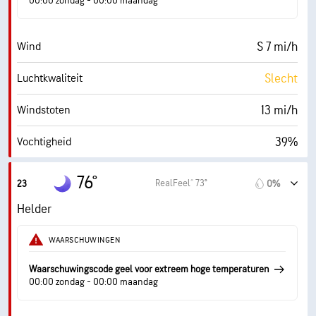
00:00 zondag - 00:00 maandag
0 (Donker)
AccuLumen Brightness Index™
S 7 mi/h
Wind
14%
Wolkendek
Slecht
Luchtkwaliteit
10 mi
Zicht
13 mi/h
Windstoten
30000 ft
Wolkenplafond
39%
Vochtigheid
51° F
Dauwpunt
76°
RealFeel® 73°
23
0%
0 (Donker)
AccuLumen Brightness Index™
Helder
7%
Wolkendek
WAARSCHUWINGEN
10 mi
Zicht
Waarschuwingscode geel voor extreem hoge temperaturen
00:00 zondag - 00:00 maandag
30000 ft
Wolkenplafond