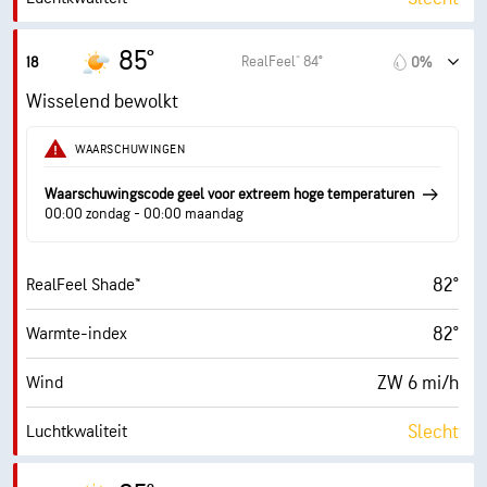
0.9 (Laag)
Max. UV-index
85°
RealFeel® 84°
18
0%
16 mi/h
Windstoten
Wisselend bewolkt
27%
Vochtigheid
WAARSCHUWINGEN
47° F
Dauwpunt
Waarschuwingscode geel voor extreem hoge temperaturen
00:00 zondag - 00:00 maandag
2 (Donker)
AccuLumen Brightness Index™
82°
RealFeel Shade™
93%
Wolkendek
82°
Warmte-index
10 mi
Zicht
ZW 6 mi/h
Wind
10300 ft
Wolkenplafond
Slecht
Luchtkwaliteit
1.0 (Laag)
Max. UV-index