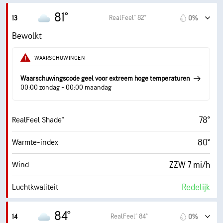
30000 ft
Wolkenplafond
81°
RealFeel® 82°
13
0%
Bewolkt
WAARSCHUWINGEN
Waarschuwingscode geel voor extreem hoge temperaturen
00:00 zondag - 00:00 maandag
78°
RealFeel Shade™
80°
Warmte-index
ZZW 7 mi/h
Wind
Redelijk
Luchtkwaliteit
2.3 (Laag)
Max. UV-index
84°
RealFeel® 84°
14
0%