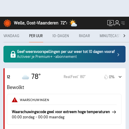
Welle, Oost-Vlaanderen
72°
F
VANDAAG
PER UUR
10-DAGEN
RADAR
MINUTECAST®
Geef weersvoorspellingen per uur weer tot 10 dagen vooraf
Activeer je Premium+ -abonnement
78°
RealFeel® 80°
12
0%
Bewolkt
WAARSCHUWINGEN
Waarschuwingscode geel voor extreem hoge temperaturen
00:00 zondag - 00:00 maandag