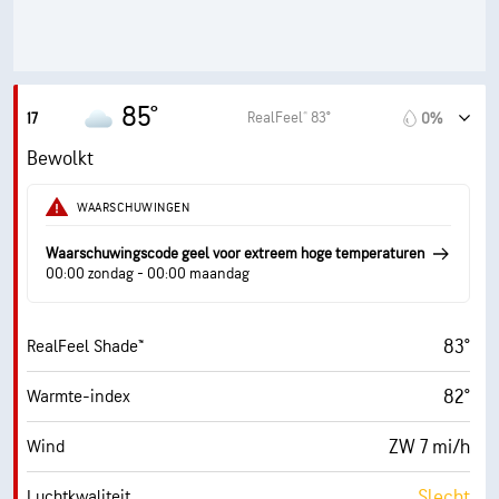
1 (Donker)
AccuLumen Brightness Index™
95%
Wolkendek
10 mi
Zicht
85°
RealFeel® 83°
17
0%
10300 ft
Wolkenplafond
Bewolkt
WAARSCHUWINGEN
Waarschuwingscode geel voor extreem hoge temperaturen
00:00 zondag - 00:00 maandag
83°
RealFeel Shade™
82°
Warmte-index
ZW 7 mi/h
Wind
Slecht
Luchtkwaliteit