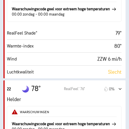
50° F
Dauwpunt
Waarschuwingscode geel voor extreem hoge temperaturen
00:00 zondag - 00:00 maandag
2 (Donker)
AccuLumen Brightness Index™
79°
RealFeel Shade™
20%
Wolkendek
80°
Warmte-index
10 mi
Zicht
ZZW 6 mi/h
Wind
30000 ft
Wolkenplafond
Slecht
Luchtkwaliteit
0.0 (Laag)
Max. UV-index
78°
RealFeel® 76°
22
0%
13 mi/h
Windstoten
Helder
34%
Vochtigheid
WAARSCHUWINGEN
51° F
Dauwpunt
Waarschuwingscode geel voor extreem hoge temperaturen