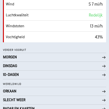
S 7 mi/h
Wind
Redelijk
Luchtkwaliteit
13 mi/h
Windstoten
43%
Vochtigheid
52° F
Dauwpunt
VERDER VOORUIT
MORGEN
0 (Donker)
AccuLumen Brightness Index™
DINSDAG
0%
Wolkendek
10-DAGEN
10 mi
Zicht
WERELDWIJD
ORKAAN
30000 ft
Wolkenplafond
SLECHT WEER
RADAR EN KAARTEN