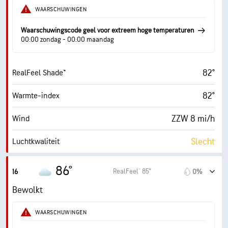
26%
Vochtigheid
WAARSCHUWINGEN
46° F
Dauwpunt
Waarschuwingscode geel voor extreem hoge temperaturen
00:00 zondag - 00:00 maandag
1 (Donker)
AccuLumen Brightness Index™
82°
RealFeel Shade™
100%
Wolkendek
82°
Warmte-index
10 mi
Zicht
ZZW 8 mi/h
Wind
14400 ft
Wolkenplafond
Slecht
Luchtkwaliteit
1.5 (Laag)
Max. UV-index
86°
RealFeel® 85°
16
0%
18 mi/h
Windstoten
Bewolkt
26%
Vochtigheid
WAARSCHUWINGEN