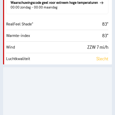
46° F
Dauwpunt
Waarschuwingscode geel voor extreem hoge temperaturen
00:00 zondag - 00:00 maandag
1 (Donker)
AccuLumen Brightness Index™
83°
RealFeel Shade™
98%
Wolkendek
83°
Warmte-index
10 mi
Zicht
ZZW 7 mi/h
Wind
10300 ft
Wolkenplafond
Slecht
Luchtkwaliteit
1.3 (Laag)
Max. UV-index
17 mi/h
Windstoten
25%
Vochtigheid
47° F
Dauwpunt