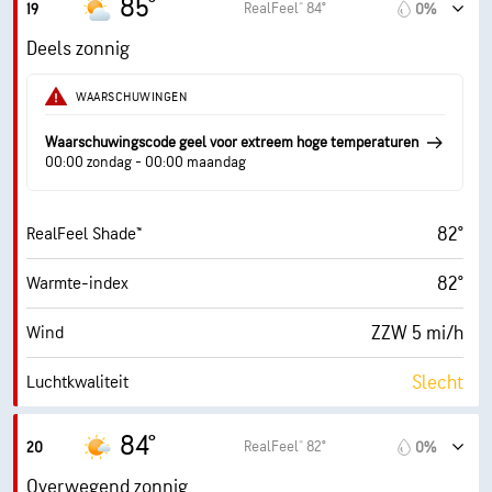
85°
RealFeel® 84°
19
0%
15 mi/h
Windstoten
Deels zonnig
28%
Vochtigheid
WAARSCHUWINGEN
48° F
Dauwpunt
Waarschuwingscode geel voor extreem hoge temperaturen
00:00 zondag - 00:00 maandag
6 (Matig)
AccuLumen Brightness Index™
82°
RealFeel Shade™
69%
Wolkendek
82°
Warmte-index
10 mi
Zicht
ZZW 5 mi/h
Wind
10300 ft
Wolkenplafond
Slecht
Luchtkwaliteit
1.0 (Laag)
Max. UV-index
84°
RealFeel® 82°
20
0%
13 mi/h
Windstoten
Overwegend zonnig