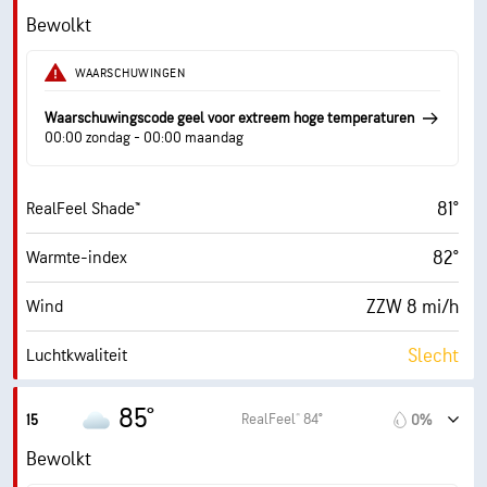
13 mi/h
Windstoten
Bewolkt
30%
Vochtigheid
WAARSCHUWINGEN
47° F
Dauwpunt
Waarschuwingscode geel voor extreem hoge temperaturen
00:00 zondag - 00:00 maandag
1 (Donker)
AccuLumen Brightness Index™
81°
RealFeel Shade™
100%
Wolkendek
82°
Warmte-index
10 mi
Zicht
ZZW 8 mi/h
Wind
19000 ft
Wolkenplafond
Slecht
Luchtkwaliteit
1.9 (Laag)
Max. UV-index
85°
RealFeel® 84°
15
0%
15 mi/h
Windstoten
Bewolkt