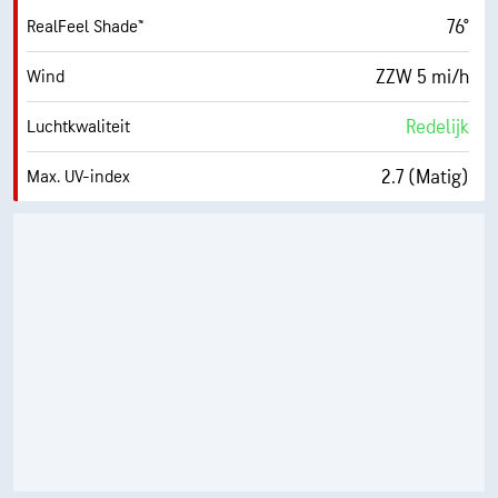
76°
RealFeel Shade™
ZZW 5 mi/h
Wind
Redelijk
Luchtkwaliteit
2.7 (Matig)
Max. UV-index
10 mi/h
Windstoten
36%
Vochtigheid
49° F
Dauwpunt
1 (Donker)
AccuLumen Brightness Index™
100%
Wolkendek
10 mi
Zicht