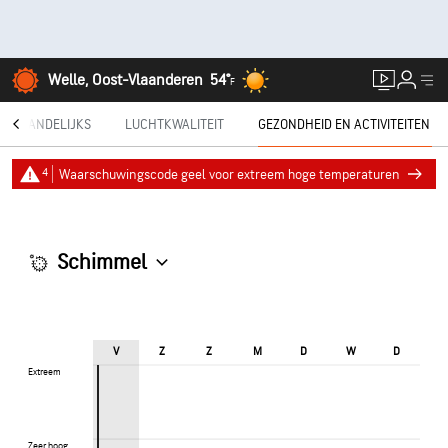
Welle, Oost-Vlaanderen
54°
F
MAANDELIJKS
LUCHTKWALITEIT
GEZONDHEID EN ACTIVITEITEN
4
Waarschuwingscode geel voor extreem hoge temperaturen
Schimmel
V
Z
Z
M
D
W
D
Extreem
Extreem
Zeer hoog
Zeer hoog