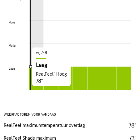
Hoog
Hoog
Matig
Matig
vr, 7-8
Laag
Laag
Laag
RealFeel® Hoog
78°
WEERFACTOREN VOOR VANDAAG
78°
RealFeel maximumtemperatuur overdag
73°
RealFeel Shade maximum