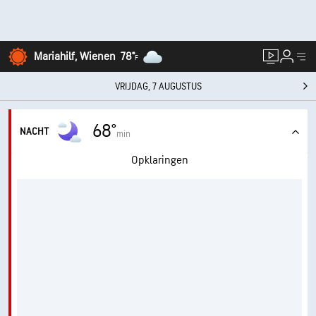
Mariahilf, Wienen
78°
F
VRIJDAG, 7 AUGUSTUS
68°
NACHT
min
Opklaringen