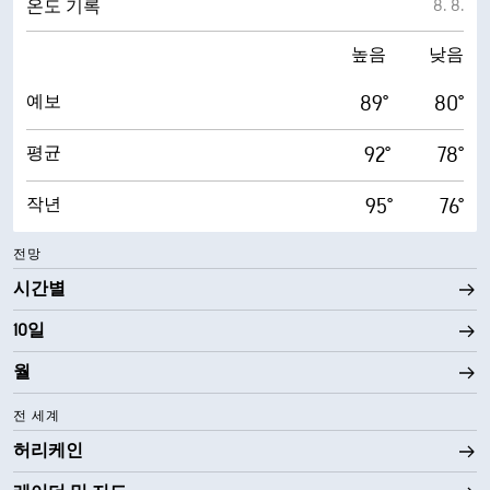
8. 8.
온도 기록
높음
낮음
89°
80°
예보
92°
78°
평균
95°
76°
작년
전망
시간별
10일
월
전 세계
허리케인