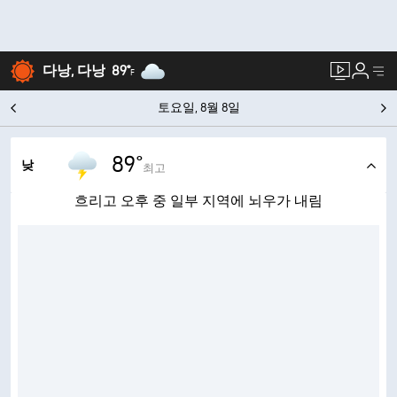
다낭, 다낭
89°
F
토요일, 8월 8일
89°
낮
최고
흐리고 오후 중 일부 지역에 뇌우가 내림