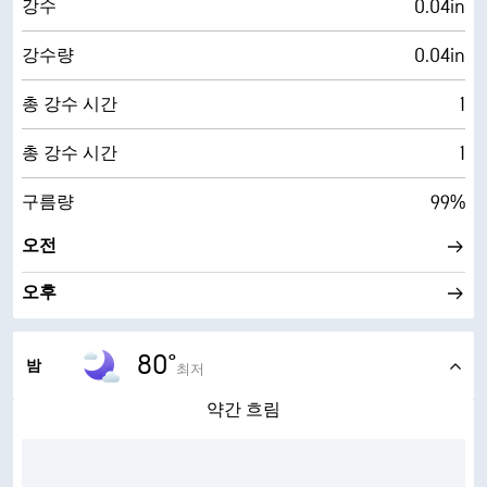
0.04in
강수
0.04in
강수량
1
총 강수 시간
1
총 강수 시간
99%
구름량
오전
오후
80°
밤
최저
약간 흐림