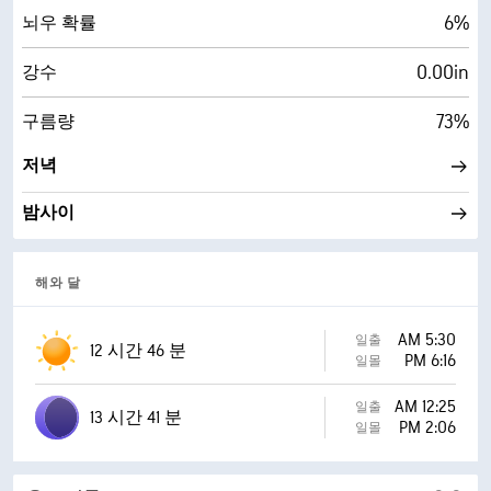
6%
뇌우 확률
0.00in
강수
73%
구름량
저녁
밤사이
해와 달
AM 5:30
일출
12 시간 46 분
PM 6:16
일몰
AM 12:25
일출
13 시간 41 분
PM 2:06
일몰