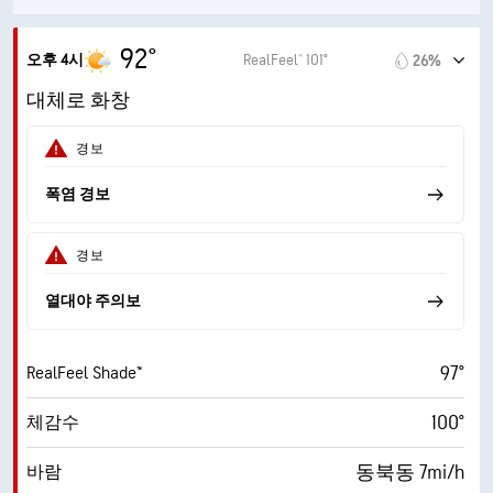
0.14in
비
92°
오후 4시
RealFeel® 101°
26%
4mi
가시거리
대체로 화창
2000ft
운저
경보
폭염 경보
경보
열대야 주의보
97°
RealFeel Shade™
100°
체감수
동북동 7mi/h
바람