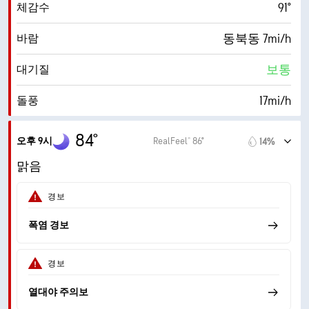
91°
체감수
30000ft
운저
동북동 7mi/h
바람
보통
대기질
17mi/h
돌풍
60%
습도
84°
오후 9시
RealFeel® 86°
14%
71° F
이슬점
맑음
0 (어둡게)
AccuLumen Brightness Index™
경보
5%
구름량
폭염 경보
10mi
가시거리
경보
30000ft
운저
열대야 주의보