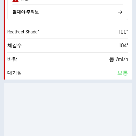
열대야 주의보
100°
RealFeel Shade™
104°
체감수
동 7mi/h
바람
보통
대기질
8.8 (매우 높음)
최대 자외선 지수
16mi/h
돌풍
53%
습도
74° F
이슬점