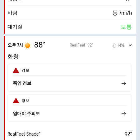
동 7mi/h
바람
보통
대기질
0.8 (낮음)
최대 자외선 지수
88°
오후 7시
RealFeel® 92°
14%
17mi/h
돌풍
화창
55%
습도
경보
72° F
이슬점
폭염 경보
5 (중간)
AccuLumen Brightness Index™
경보
13%
구름량
열대야 주의보
7mi
가시거리
92°
RealFeel Shade™
30000ft
운저