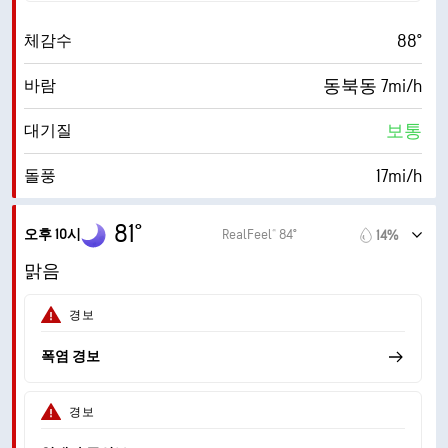
88°
체감수
동북동 7mi/h
바람
보통
대기질
17mi/h
돌풍
63%
습도
81°
오후 10시
RealFeel® 84°
14%
70° F
이슬점
맑음
0 (어둡게)
AccuLumen Brightness Index™
경보
1%
구름량
폭염 경보
10mi
가시거리
경보
30000ft
운저