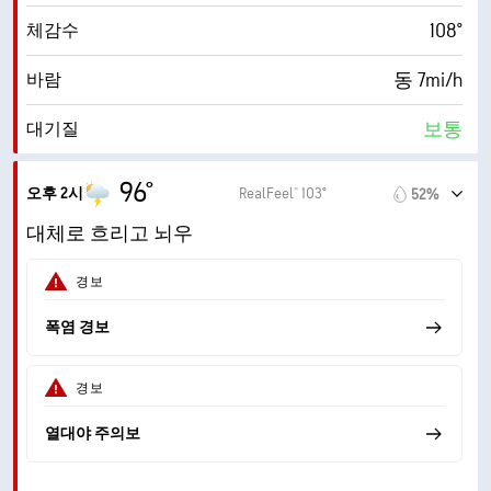
108°
체감수
동 7mi/h
바람
보통
대기질
8.8 (매우 높음)
최대 자외선 지수
96°
오후 2시
RealFeel® 103°
52%
17mi/h
돌풍
대체로 흐리고 뇌우
47%
습도
경보
74° F
이슬점
폭염 경보
9 (매우 밝음)
AccuLumen Brightness Index™
경보
19%
구름량
열대야 주의보
10mi
가시거리