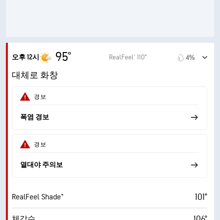
9 (매우 밝음)
AccuLumen Brightness Index™
9%
구름량
10mi
가시거리
95°
오후 12시
RealFeel® 110°
4%
30000ft
운저
대체로 화창
경보
폭염 경보
경보
열대야 주의보
101°
RealFeel Shade™
106°
체감수