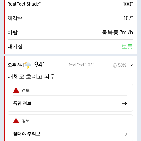
100°
RealFeel Shade™
30000ft
운저
107°
체감수
동북동 7mi/h
바람
보통
대기질
2.7 (보통)
최대 자외선 지수
94°
오후 3시
RealFeel® 103°
58%
17mi/h
돌풍
대체로 흐리고 뇌우
51%
습도
경보
75° F
이슬점
폭염 경보
6 (중간)
AccuLumen Brightness Index™
경보
70%
구름량
열대야 주의보