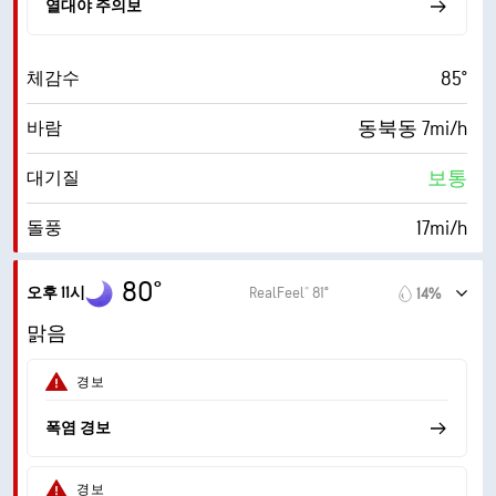
열대야 주의보
85°
체감수
동북동 7mi/h
바람
보통
대기질
17mi/h
돌풍
67%
습도
80°
오후 11시
RealFeel® 81°
14%
69° F
이슬점
맑음
0 (어둡게)
AccuLumen Brightness Index™
경보
1%
구름량
폭염 경보
10mi
가시거리
경보