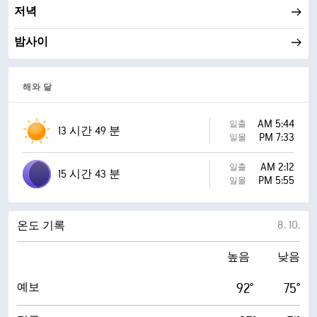
저녁
밤사이
해와 달
AM 5:44
일출
13 시간 49 분
PM 7:33
일몰
AM 2:12
일출
15 시간 43 분
PM 5:55
일몰
8. 10.
온도 기록
높음
낮음
92°
75°
예보