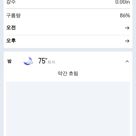
0.00in
강수
86%
구름량
오전
오후
75°
밤
최저
약간 흐림