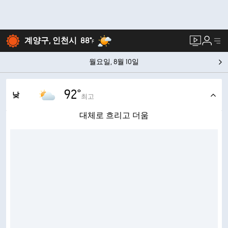
계양구, 인천시
88°
F
월요일, 8월 10일
92°
낮
최고
대체로 흐리고 더움