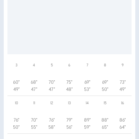
3
4
5
6
7
8
9
60°
68°
70°
75°
69°
69°
73°
49°
47°
47°
48°
53°
50°
49°
10
11
12
13
14
15
16
76°
70°
76°
79°
89°
88°
86°
50°
55°
58°
56°
59°
65°
64°