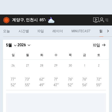
계양구, 인천시
85°
F
오늘
시간별
10일
레이더
MINUTECAST®
월
2026
5월
10일
일
월
화
수
목
금
토
26
27
28
29
30
1
2
77°
73°
62°
71°
76°
76°
72°
52°
55°
49°
47°
52°
56°
55°