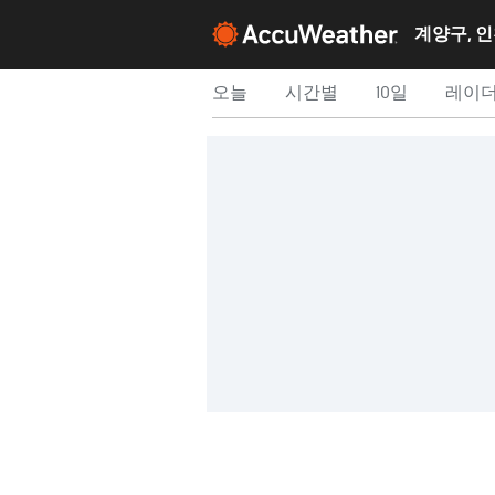
계양구, 
오늘
시간별
10일
레이