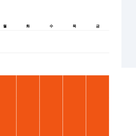
월
화
수
목
금