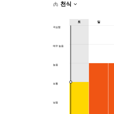
천식
토
일
극심함
극심함
매우 높음
매우 높음
높음
높음
보통
보통
낮음
낮음