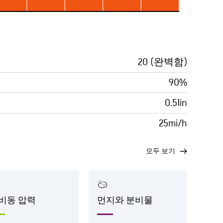
20 (완벽함)
90%
0.51in
25mi/h
모두 보기
비동 압력
먼지와 분비물