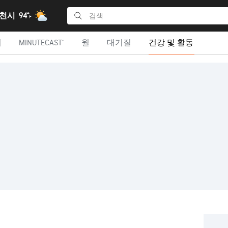
인천시
94°
F
더
MINUTECAST®
월
대기질
건강 및 활동