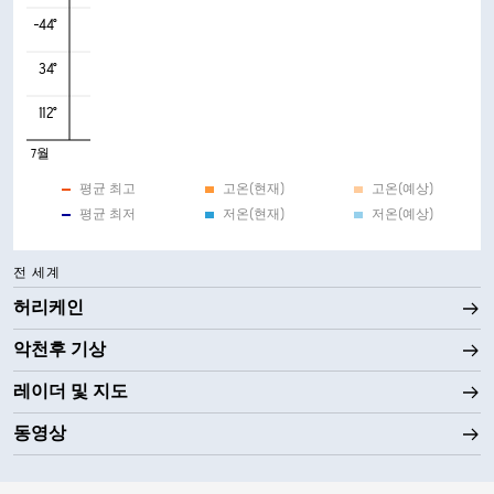
-44°
34°
112°
7월
평균 최고
고온(현재)
고온(예상)
평균 최저
저온(현재)
저온(예상)
전 세계
허리케인
악천후 기상
레이더 및 지도
동영상