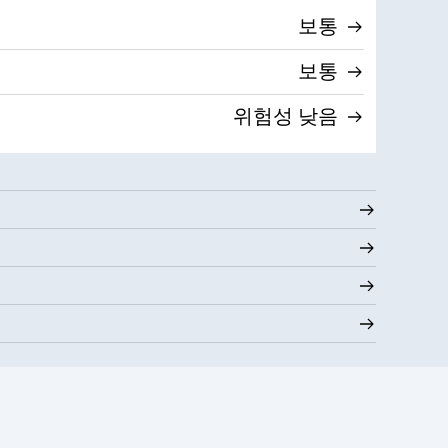
보통
보통
위험성 낮음