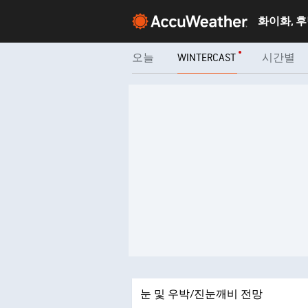
화이화, 
오늘
WINTERCAST
시간별
눈 및 우박/진눈깨비 전망