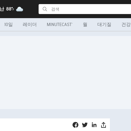
후난
88°
F
10일
레이더
MINUTECAST®
월
대기질
건강