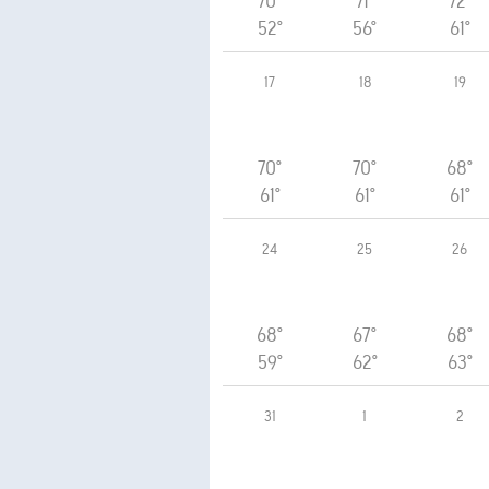
70°
71°
72°
52°
56°
61°
17
18
19
70°
70°
68°
61°
61°
61°
24
25
26
68°
67°
68°
59°
62°
63°
31
1
2