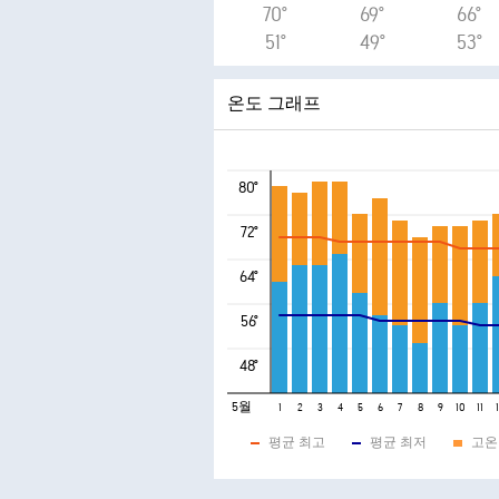
70°
69°
66°
51°
49°
53°
온도 그래프
80°
72°
64°
56°
48°
5월
1
2
3
4
5
6
7
8
9
10
11
평균 최고
평균 최저
고온