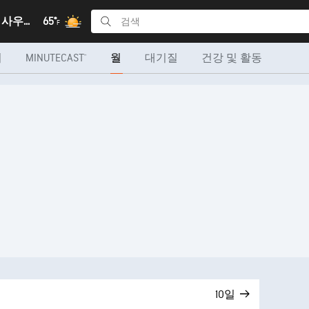
시드니, 뉴 사우스 웨일즈
65°
F
더
MINUTECAST®
월
대기질
건강 및 활동
10일