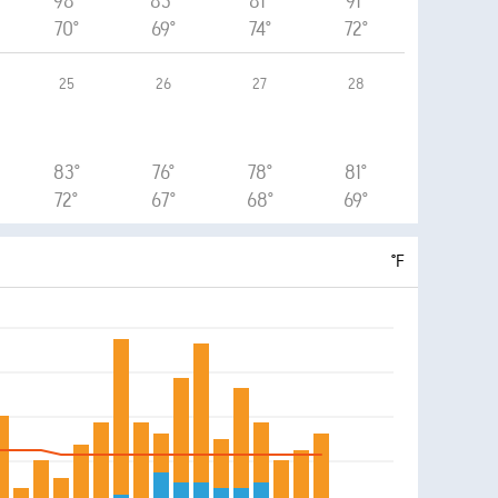
98°
83°
81°
91°
70°
69°
74°
72°
25
26
27
28
83°
76°
78°
81°
72°
67°
68°
69°
°F