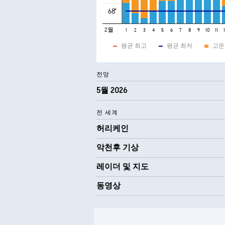
68°
2월
1
2
3
4
5
6
7
8
9
10
11
평균 최고
평균 최저
고온
전망
5월 2026
전 세계
허리케인
악천후 기상
레이더 및 지도
동영상