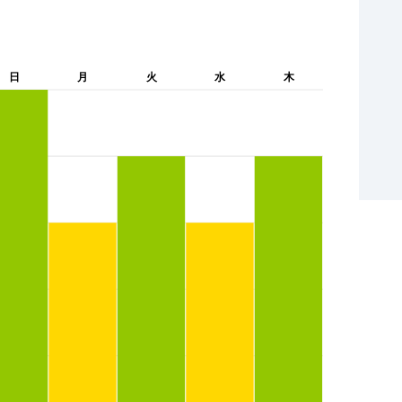
日
月
火
水
木