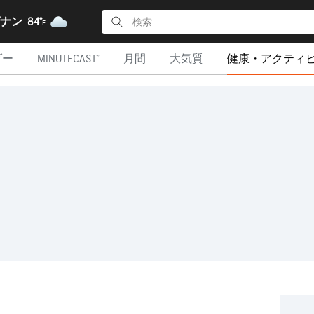
 ダナン
84°
F
ダー
MINUTECAST®
月間
大気質
健康・アクティ