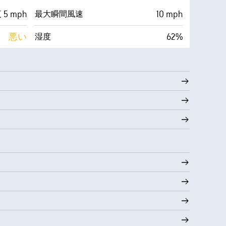
5 mph
10 mph
最大瞬間風速
悪い
62%
湿度
雲量
64° F
10 mi
視界
0 (暗い)
30000 ft
雲底
1%