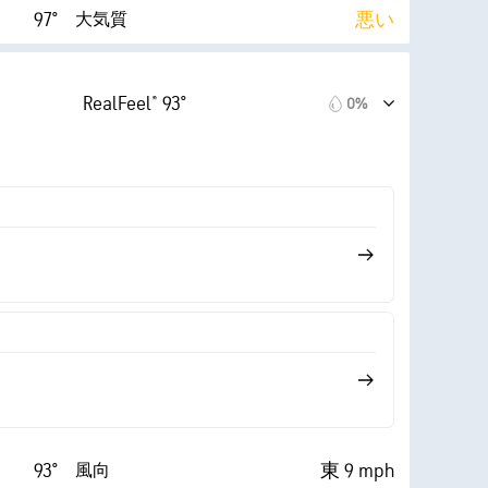
97°
悪い
大気質
9 (非常に明る
AccuLumen Brightness
8 (低い)
Index™
い)
RealFeel® 93°
0%
17 mph
37%
雲量
25%
10 mi
視界
57° F
30000 ft
雲底
93°
東 9 mph
風向