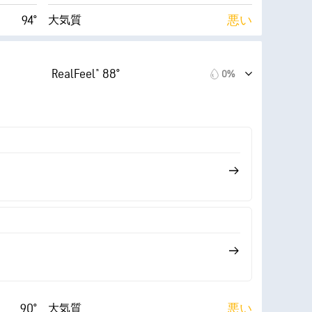
94°
悪い
大気質
0 (低い)
6 (中間)
AccuLumen Brightness Index™
RealFeel® 88°
0%
15 mph
8%
雲量
29%
10 mi
視界
58° F
30000 ft
雲底
90°
悪い
大気質