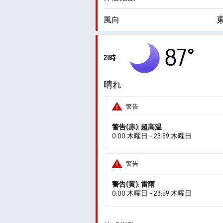
東
風向
湿度
87°
21時
露点
晴れ
AccuLumen Brightness Index™
警告
警告(赤): 超高温
0:00 木曜日 - 23:59 木曜日
警告
警告(黄): 雷雨
0:00 木曜日 - 23:59 木曜日