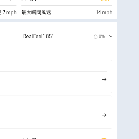
 7 mph
14 mph
最大瞬間風速
34%
10%
雲量
RealFeel® 85°
0%
59° F
10 mi
視界
0 (暗い)
30000 ft
雲底