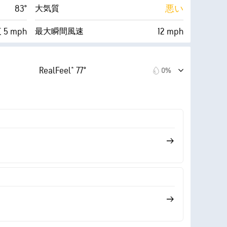
83°
悪い
大気質
5 mph
12 mph
最大瞬間風速
51%
4%
雲量
RealFeel® 77°
0%
63° F
10 mi
視界
0 (暗い)
30000 ft
雲底