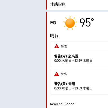
体感指数
1.
最大紫外線指数
95°
19時
最大瞬間風速
晴れ
湿度
警告
露点
警告(赤): 超高温
0:00 木曜日 - 23:59 木曜日
警告
警告(黄): 雷雨
0:00 木曜日 - 23:59 木曜日
RealFeel Shade™