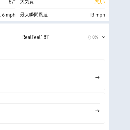
87°
悪い
大気質
6 mph
13 mph
最大瞬間風速
41%
7%
雲量
RealFeel® 81°
0%
61° F
10 mi
視界
0 (暗い)
30000 ft
雲底