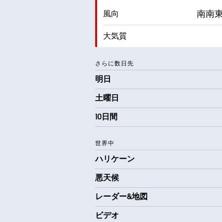
南南東 
風向
大気質
露点
さらに数日先
明日
AccuLumen Brightness Index™
土曜日
10日間
世界中
ハリケーン
悪天候
レーダー&地図
ビデオ