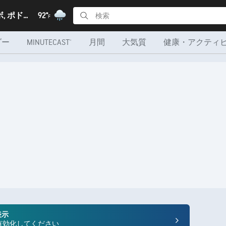
スメデレボ, ポドゥナヴリェ郡
92°
F
ダー
MINUTECAST®
月間
大気質
健康・アクティ
表示
を有効化してください